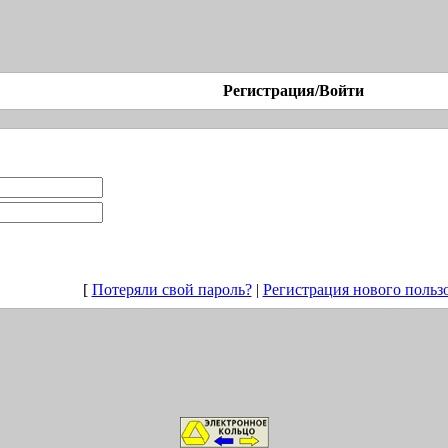
Регистрация/Войти
[
Потеряли свой пароль?
|
Регистрация нового польз