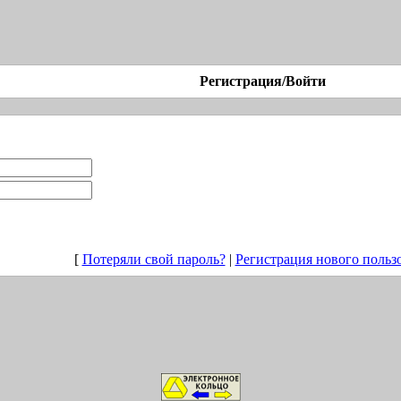
Регистрация/Войти
[
Потеряли свой пароль?
|
Регистрация нового польз