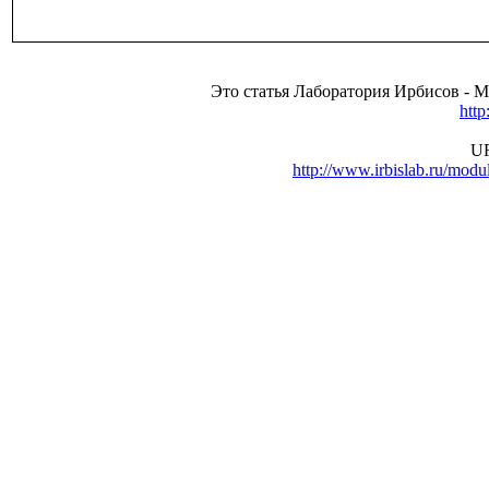
Это статья Лаборатория Ирбиcов - 
http
UR
http://www.irbislab.ru/mo