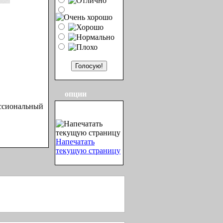
опции
ессиональный
Напечатать
текущую страницу