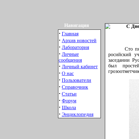
Навигация
С Дне
·
Главная
·
Архив новостей
·
Лаборатория
Сто пятнадца
·
Личные
росийский уч
сообщения
заседании Ру
·
был просте
Личный кабинет
грозоотметчик
·
О нас
·
Пользователи
·
Справочник
·
Статьи
·
Форум
·
Школа
·
Энциклопедия