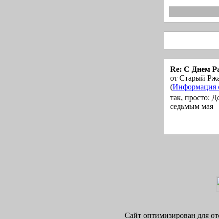
Re: С Днем Р
от Старый Рж
(
Информация о
так, просто: Д
седьмым мая
Сайт оптимизирован для ото