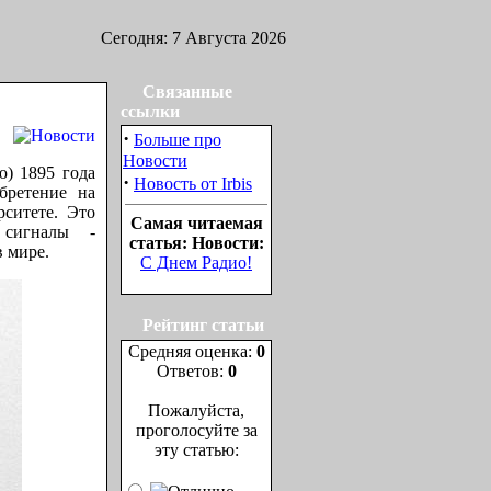
Сегодня: 7 Августа 2026
Связанные
ссылки
·
Больше про
Новости
) 1895 года
·
Новость от Irbis
бретение на
ситете. Это
Самая читаемая
 сигналы -
статья: Новости:
в мире.
С Днем Радио!
Рейтинг статьи
Средняя оценка:
0
Ответов:
0
Пожалуйста,
проголосуйте за
эту статью: