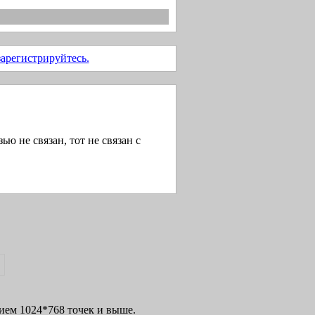
зарегистрируйтесь.
ью не связан, тот не связан с
нием 1024*768 точек и выше.