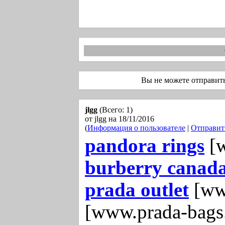
Вы не можете отправит
jlgg
(Всего: 1)
от jlgg на 18/11/2016
(
Информация о пользователе
|
Отправит
pandora rings
[w
burberry canad
prada outlet
[ww
[www.prada-bags