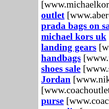
[www.michaelkor
outlet
[www.aberc
prada bags on sa
michael kors uk
landing gears
[w
handbags
[www.m
shoes sale
[www.s
Jordan
[www.nike
[www.coachoutlet
purse
[www.coach