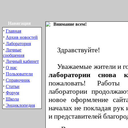
Навигация
Внимание всем!
·
Главная
·
Архив новостей
·
Лаборатория
Здравствуйте!
·
Личные
сообщения
·
Личный кабинет
Уважаемые жители и гос
·
О нас
·
лаборатории снова 
Пользователи
·
Справочник
пожаловать! Работы
·
Статьи
лаборатории продолжаю
·
Форум
новое оформление сайт
·
Школа
·
Энциклопедия
началах не покладая рук 
и представителей благоро