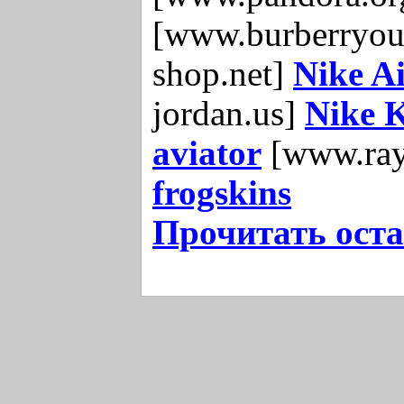
[www.burberryout
shop.net]
Nike A
jordan.us]
Nike 
aviator
[www.ray
frogskins
Прочитать оста