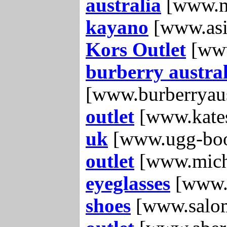
australia
[www.m
kayano
[www.asi
Kors Outlet
[www
burberry austral
[www.burberryaus
outlet
[www.kates
uk
[www.ugg-boo
outlet
[www.micha
eyeglasses
[www.r
shoes
[www.salo