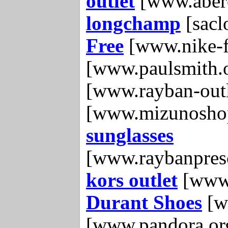
outlet
[www.aberc
longchamp
[sacl
Free
[www.nike-f
[www.paulsmith.
[www.rayban-outl
[www.mizunosho
sunglasses
[www.raybanpresc
kors outlet
[www.
Durant Shoes
[w
[www.pandora.or