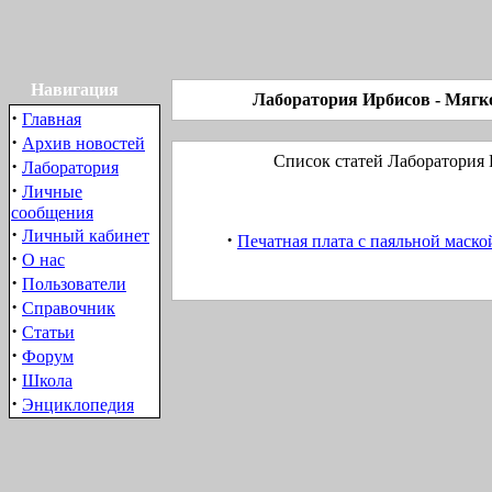
Навигация
Лаборатория Ирбиcов - Мягко
·
Главная
·
Архив новостей
Список статей Лаборатория 
·
Лаборатория
·
Личные
сообщения
·
Личный кабинет
·
Печатная плата с паяльной маско
·
О нас
·
Пользователи
·
Справочник
·
Статьи
·
Форум
·
Школа
·
Энциклопедия