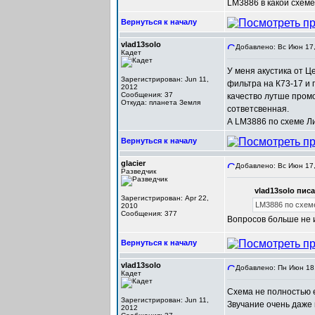
LM3886 в какой схеме
Вернуться к началу
vlad13solo
Добавлено: Вс Июн 17,
Кадет
У меня акустика от 
Зарегистрирован: Jun 11,
фильтра на К73-17 и 
2012
Сообщения: 37
качество лутше промо
Откуда: планета Земля
сответсвенная.
А LM3886 по схеме Ли
Вернуться к началу
glacier
Добавлено: Вс Июн 17,
Разведчик
vlad13solo писа
Зарегистрирован: Apr 22,
LM3886 по схем
2010
Сообщения: 377
Вопросов больше не 
Вернуться к началу
vlad13solo
Добавлено: Пн Июн 18,
Кадет
Схема не полностью е
Зарегистрирован: Jun 11,
Звучание очень даже 
2012