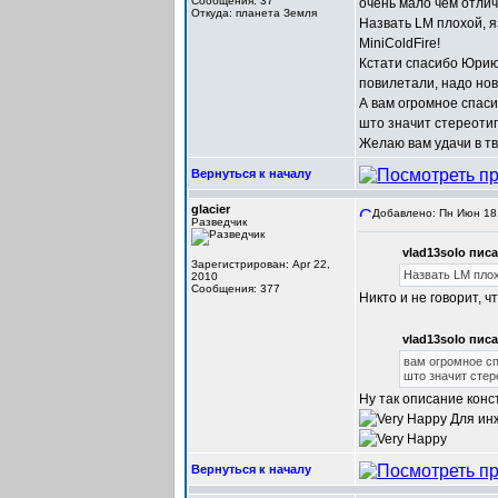
Сообщения: 37
очень мало чем отлича
Откуда: планета Земля
Назвать LM плохой, 
MiniColdFire!
Кстати спасибо Юрию 
повилетали, надо нов
А вам огромное спаси
што значит стереоти
Желаю вам удачи в тв
Вернуться к началу
glacier
Добавлено: Пн Июн 18,
Разведчик
vlad13solo писа
Зарегистрирован: Apr 22,
Назвать LM плох
2010
Сообщения: 377
Никто и не говорит, 
vlad13solo писа
вам огромное сп
што значит стер
Ну так описание конс
Для инж
Вернуться к началу