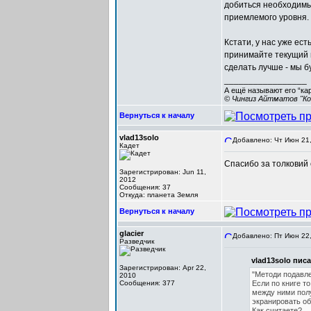
добиться необходимы
приемлемого уровня.
Кстати, у нас уже ест
принимайте текущий 
сделать лучше - мы б
_________________
А ещё называют его “ка
© Чингиз Айтматов "Ко
Вернуться к началу
vlad13solo
Добавлено: Чт Июн 21,
Кадет
Спасибо за толковий 
Зарегистрирован: Jun 11,
2012
Сообщения: 37
Откуда: планета Земля
Вернуться к началу
glacier
Добавлено: Пт Июн 22,
Разведчик
vlad13solo писа
Зарегистрирован: Apr 22,
"Методи подавле
2010
Сообщения: 377
Если по книге т
между ними полу
экранировать об
Как считаете?