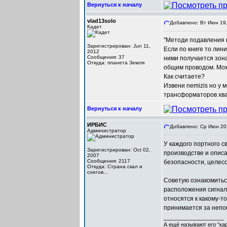
Вернуться к началу
vlad13solo
Добавлено: Вт Июн 19,
Кадет
"Методи подавления ш
Зарегистрирован: Jun 11,
Если по книге то лин
2012
Сообщения: 37
ними получается зона
Откуда: планета Земля
общим проводом. Мож
Как считаете?
Извени nemizis но у 
трансформаторов хват
Вернуться к началу
ИРБИС
Добавлено: Ср Июн 20,
Администратор
У каждого портного с
Зарегистрирован: Oct 02,
производстве и описа
2007
Сообщения: 2117
безопасности, целесо
Откуда: Cтрана скал и
снегов...
Советую ознакомитьс
расположения сигналь
относятся к какому-т
принимается за непо
_________________
А ещё называют его “ка