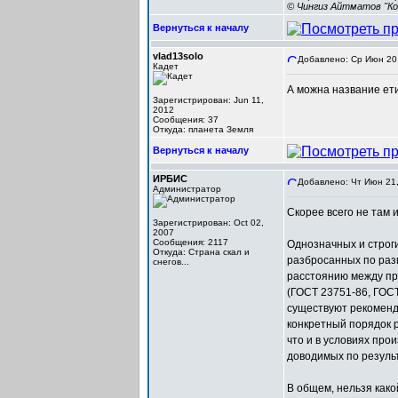
© Чингиз Айтматов "Ко
Вернуться к началу
vlad13solo
Добавлено: Ср Июн 20,
Кадет
А можна название ети
Зарегистрирован: Jun 11,
2012
Сообщения: 37
Откуда: планета Земля
Вернуться к началу
ИРБИС
Добавлено: Чт Июн 21,
Администратор
Скорее всего не там 
Зарегистрирован: Oct 02,
2007
Сообщения: 2117
Однозначных и строг
Откуда: Cтрана скал и
разбросанных по раз
снегов...
расстоянию между про
(ГОСТ 23751-86, ГОС
существуют рекоменда
конкретный порядок р
что и в условиях про
доводимых по резуль
В общем, нельзя како