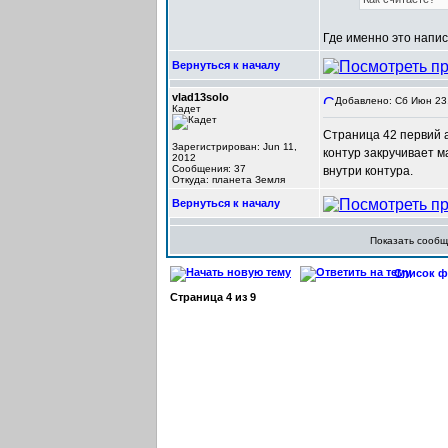
Где именно это напис
Вернуться к началу
vlad13solo
Добавлено: Сб Июн 23,
Кадет
Страница 42 первий а
Зарегистрирован: Jun 11,
контур закручивает м
2012
Сообщения: 37
внутри контура.
Откуда: планета Земля
Вернуться к началу
Показать сооб
Список фо
Страница
4
из
9