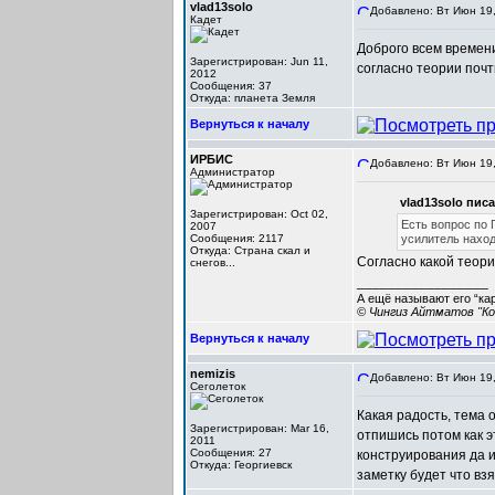
vlad13solo
Добавлено: Вт Июн 19,
Кадет
Доброго всем времени
Зарегистрирован: Jun 11,
согласно теории почт
2012
Сообщения: 37
Откуда: планета Земля
Вернуться к началу
ИРБИС
Добавлено: Вт Июн 19,
Администратор
vlad13solo писа
Зарегистрирован: Oct 02,
Есть вопрос по 
2007
Сообщения: 2117
усилитель нахо
Откуда: Cтрана скал и
Согласно какой теор
снегов...
_________________
А ещё называют его “ка
© Чингиз Айтматов "Ко
Вернуться к началу
nemizis
Добавлено: Вт Июн 19,
Сеголеток
Какая радость, тема 
Зарегистрирован: Mar 16,
отпишись потом как э
2011
Сообщения: 27
конструирования да и
Откуда: Георгиевск
заметку будет что взя