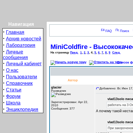
Навигация
·
FAQ
Поиск
Главная
·
Архив новостей
·
Лаборатория
MiniColdfire - Высокока
·
Личные
На страницу
Пред.
1
,
2
,
3
,
4
,
5
,
6
,
7
,
8
,
9
След.
сообщения
·
Список фо
Личный кабинет
·
О нас
·
Пользователи
Автор
·
Справочник
glacier
·
Добавлено: Вс Июн 17,
Статьи
Разведчик
·
Форум
vlad13solo писа
·
Школа
Зарегистрирован: Apr 22,
работать на 3 О
2010
·
Энциклопедия
Сообщения: 377
А почему такой неста
vlad13solo писа
При закороченом