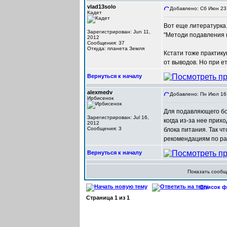
vlad13solo
Добавлено: Сб Июн 23,
Кадет
Вот еще литературка.
Зарегистрирован: Jun 11,
"Методи подавления ш
2012
Сообщения: 37
Откуда: планета Земля
Кстати тоже практику
от выводов. Но при е
Вернуться к началу
alexmedv
Добавлено: Пн Июл 16,
Ирбисенок
Для подавляющего бо
Зарегистрирован: Jul 16,
когда из-за нее прих
2012
Сообщения: 3
блока питания. Так ч
рекомендациям по ра
Вернуться к началу
Показать сооб
Список фо
Страница
1
из
1