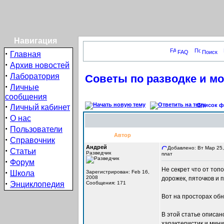
Навигация
·
FAQ
Поиск
Главная
·
Архив новостей
·
Лаборатория
Советы по разводке и м
·
Личные
сообщения
·
Список фо
Личный кабинет
·
О нас
·
Пользователи
Автор
·
Справочник
Андрей
Добавлено: Вт Мар 25,
·
Статьи
Разведчик
плат
·
Форум
Не секрет что от топ
·
Школа
Зарегистрирован: Feb 16,
2008
дорожек, пяточков и 
·
Энциклопедия
Сообщения: 171
Вот на просторах об
В этой статье описа
характеристик и мин