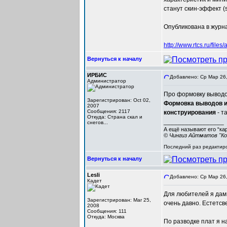
станут скин-эффект (sk
Опубликована в журна
http://www.rtcs.ru/fil
Вернуться к началу
ИРБИС
Добавлено: Ср Мар 26,
Администратор
Про формовку выводо
Зарегистрирован: Oct 02,
Формовка выводов и
2007
Сообщения: 2117
конструирования
- т
Откуда: Cтрана скал и
_________________
снегов...
А ещё называют его “ка
© Чингиз Айтматов "Ко
Последний раз редактиро
Вернуться к началу
Lesli
Добавлено: Ср Мар 26,
Кадет
Для любителей я дам 
Зарегистрирован: Mar 25,
очень давно. Естетс
2008
Сообщения: 111
Откуда: Москва
По разводке плат я 