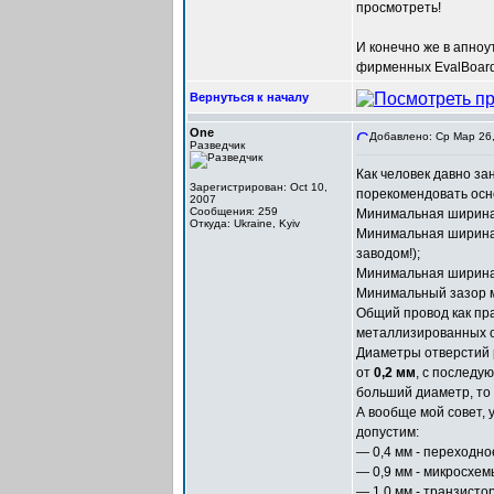
просмотреть!
И конечно же в апноу
фирменных EvalBoard
Вернуться к началу
One
Добавлено: Ср Мар 26,
Разведчик
Как человек давно з
Зарегистрирован: Oct 10,
порекомендовать осн
2007
Сообщения: 259
Минимальная ширина
Откуда: Ukraine, Kyiv
Минимальная ширина 
заводом!);
Минимальная ширина 
Минимальный зазор 
Общий провод как пр
металлизированных 
Диаметры отверстий p
от
0,2 мм
, с послед
больший диаметр, то
А вообще мой совет, 
допустим:
— 0,4 мм - переходно
— 0,9 мм - микросхемы
— 1,0 мм - транзисто