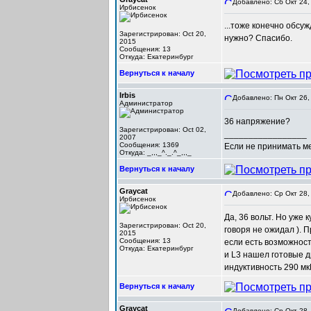
Добавлено: Сб Окт 24,
Ирбисенок
...тоже конечно обсу
Зарегистрирован: Oct 20,
нужно? Спасибо.
2015
Сообщения: 13
Откуда: Екатеринбург
Вернуться к началу
Irbis
Добавлено: Пн Окт 26,
Администратор
36 напряжение?
Зарегистрирован: Oct 02,
_________________
2007
Сообщения: 1369
Если не принимать мер
Откуда: _,,,_^._.^_,,,_
Вернуться к началу
Graycat
Добавлено: Ср Окт 28,
Ирбисенок
Да, 36 вольт. Но уже
Зарегистрирован: Oct 20,
говоря не ожидал ). 
2015
Сообщения: 13
если есть возможност
Откуда: Екатеринбург
и L3 нашел готовые 
индуктивность 290 мк
Вернуться к началу
Graycat
Добавлено: Ср Окт 28,