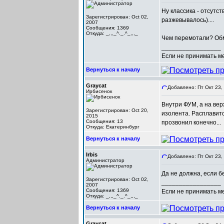
Ну классика - отсутс
Зарегистрирован: Oct 02,
разжевывалось)....
2007
Сообщения: 1369
Откуда: _,,,_^._.^_,,,_
Чем перемотали? Обмо
_________________
Если не принимать мер
Вернуться к началу
Graycat
Добавлено: Пт Окт 23,
Ирбисенок
Внутри ФУМ, а на вер
Зарегистрирован: Oct 20,
изолента. Расплавитс
2015
Сообщения: 13
прозвонил конечно...
Откуда: Екатеринбург
Вернуться к началу
Irbis
Добавлено: Пт Окт 23,
Администратор
Да не должна, если б
Зарегистрирован: Oct 02,
_________________
2007
Сообщения: 1369
Если не принимать мер
Откуда: _,,,_^._.^_,,,_
Вернуться к началу
Graycat