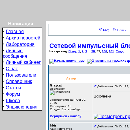
Навигация
·
FAQ
Поиск
Главная
·
Архив новостей
·
Лаборатория
Сетевой импульсный бло
·
Личные
На страницу
Пред.
1
,
2
,
3
...
98
,
99
,
100
,
101
След.
сообщения
·
Список фо
Личный кабинет
·
О нас
·
Пользователи
Автор
·
Справочник
Graycat
·
Добавлено: Пт Окт 23,
Статьи
Ирбисенок
·
Форум
Цоколёвка
·
Школа
Зарегистрирован: Oct 20,
2015
·
Энциклопедия
Сообщения: 13
Откуда: Екатеринбург
Вернуться к началу
Irbis
Добавлено: Пт Окт 23,
Администратор