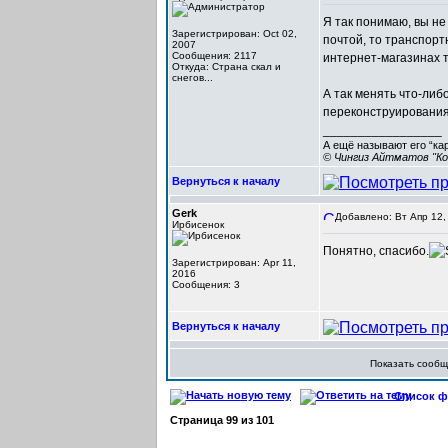
Я так понимаю, вы не
Зарегистрирован: Oct 02,
почтой, то транспорт
2007
Сообщения: 2117
интернет-магазинах ти
Откуда: Cтрана скал и
снегов...
А так менять что-либ
переконструирования
_________________
А ещё называют его “ка
© Чингиз Айтматов "Ко
Вернуться к началу
Gerk
Добавлено: Вт Апр 12,
Ирбисенок
Понятно, спасибо.
Зарегистрирован: Apr 11,
2016
Сообщения: 3
Вернуться к началу
Показать сооб
Список фо
Страница
99
из
101