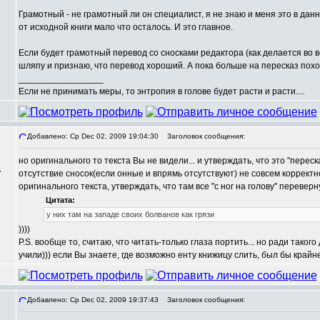
Грамотный - не грамотный ли он специалист, я не знаю и меня это в данн
от исходной книги мало что осталось. И это главное.
Если будет грамотный перевод со сносками редактора (как делается во 
шляпу и признаю, что перевод хороший. А пока больше на пересказ похо
_________________
Если не принимать меры, то энтропия в голове будет расти и расти....
Добавлено: Ср Dec 02, 2009 19:04:30
Заголовок сообщения:
но оригинального то текста Вы не видели... и утверждать, что это "переска
,
отсутствие сносок(если онные и впрямь отсутствуют) не совсем корректно
оригинального текста, утверждать, что там все "с ног на голову" перев
Цитата:
у них там на западе своих болванов как грязи
))))
P.S. вообще то, считаю, что читать-только глаза портить... но ради таког
учили))) если Вы знаете, где возможно енту книжицу слить, был бы крайн
Добавлено: Ср Dec 02, 2009 19:37:43
Заголовок сообщения: