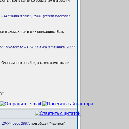
хать". Вот в связи со всем этим я и решил
М.:Радио и связь, 1988. (серия Массовая
к в схемах, так и в их описаниях. Есть
. Янковского – СПб.: Наука и техника, 2003.
 Очень много ошибок, а также заметны ни
егу”…
: ДМК-пресс 2007.
под общей "научной"