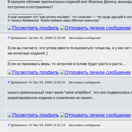
В прицепе обложки оригинальных изданий книг Моргана Джонса, вышедши
построчно и постранично?
_________________
А ещё называют его “кар кечкен ильбирс”, что означает — “по грудь идущий в сн
© Чингиз Айтматов "Когда падают горы (Вечная невеста)"
Добавлено: Ср Dec 02, 2009 21:05:48
Заголовок сообщения:
Если вы считаете, что гуглем умеете пользоваться только вы, и у нас не
аж несколько изданий ;]
_________________
Если не принимать меры, то энтропия в голове будет расти и расти....
Добавлено: Чт Dec 03, 2009 13:05:10
Заголовок сообщения:
нашел оригинальный текст книги "valve amplifiers". это она подвергала
,
редактированное издание к сожалению не нашел...
Добавлено: Чт Dec 03, 2009 15:31:13
Заголовок сообщения: