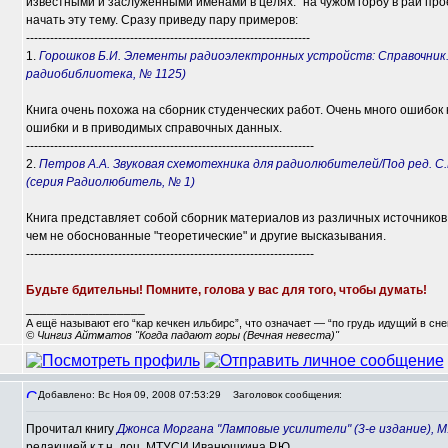
известными и заслуженными именами в целях: "на чужом горбу в рай прое
начать эту тему. Сразу приведу пару примеров:
-----------------------------------------------------------------------
1.
Горошков Б.И. Элементы радиоэлектронных устройств: Справочник. – 
радиобиблиотека, № 1125)
Книга очень похожа на сборник студенческих работ. Очень много ошибок ка
ошибки и в приводимых справочных данных.
------------------------------------------------------------------------
2.
Петров А.А. Звуковая схемотехника для радиолюбителей/Под ред. С.М
(серия Радиолюбитель, № 1)
Книга представляет собой сборник материалов из различных источников.
чем не обоснованные "теоретические" и другие высказывания.
------------------------------------------------------------------------
Будьте бдительны! Помните, голова у вас для того, чтобы думать!
_________________
А ещё называют его “кар кечкен ильбирс”, что означает — “по грудь идущий в сн
© Чингиз Айтматов "Когда падают горы (Вечная невеста)"
Добавлено: Вс Ноя 09, 2008 07:53:29
Заголовок сообщения:
Прочитал книгу
Джонса Моргана "Ламповые усилители" (3-е издание), М.
редакцией к.т.н. доц. МТУСИ Иванюшкина Р.Ю.