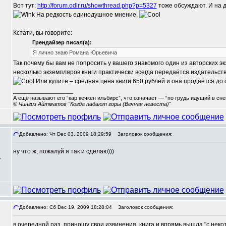
Вот тут:
http://forum.odlr.ru/showthread.php?p=5327
тоже обсуждают. И на 
На редкость единодушное мнение.
Кстати, вы говорите:
Грендайзер писал(а):
Я лично знаю Романа Юрьевича
Так почему бы вам не попросить у вашего знакомого один из авторских 
несколько экземпляров книги практически всегда передаётся издательство
Или купите – средняя цена книги 650 рублей и она продаётся до 
_________________
А ещё называют его “кар кечкен ильбирс”, что означает — “по грудь идущий в сн
© Чингиз Айтматов "Когда падают горы (Вечная невеста)"
Добавлено: Чт Dec 03, 2009 18:29:59
Заголовок сообщения:
ну что ж, пожалуй я так и сделаю)))
,
Добавлено: Сб Dec 19, 2009 18:28:04
Заголовок сообщения:
в очередной раз, приношу свои извинения. книга и впрямь вышла "с нек