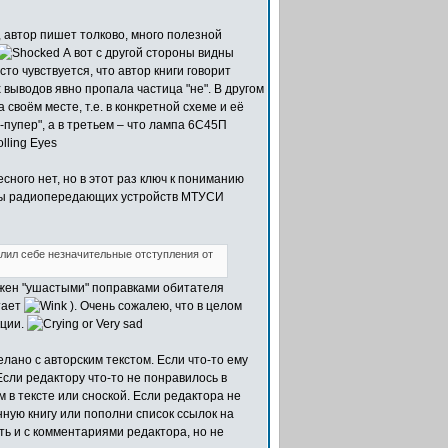
 автор пишет толково, много полезной
А вот с другой стороны видны
то чувствуется, что автор книги говорит
 выводов явно пропала частица "не". В другом
 своём месте, т.е. в конкретной схеме и её
-пупер", а в третьем – что лампа 6С45П
сного нет, но в этот раз ключ к пониманию
едры радиопередающих устройств МТУСИ
олил себе незначительные отступления от
рёжен "ушастыми" поправками обитателя
тает
). Очень сожалею, что в целом
кции.
елано с авторским текстом. Если что-то ему
сли редактору что-то не понравилось в
в тексте или сноской. Если редактора не
ную книгу или пополни список ссылок на
сть и с комментариями редактора, но не