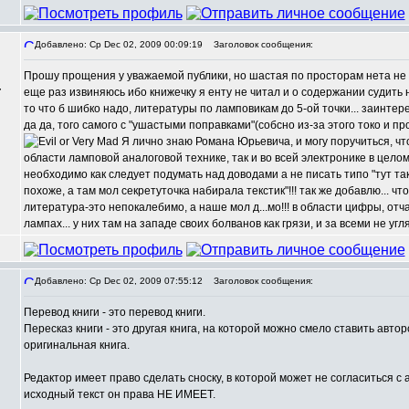
Добавлено: Ср Dec 02, 2009 00:09:19
Заголовок сообщения:
Прошу прощения у уважаемой публики, но шастая по просторам нета не м
,
еще раз извиняюсь ибо книжечку я енту не читал и о содержании судить не
то что б шибко надо, литературы по ламповикам до 5-ой точки... заинтер
да да, того самого c "ушастыми поправками"(собсно из-за этого токо и п
Я лично знаю Романа Юрьевича, и могу поручиться, что
области ламповой аналоговой технике, так и во всей электронике в цело
необходимо как следует подумать над доводами а не писать типо "тут так
похоже, а там мол секретуточка набирала текстик"!!! так же добавлю... чт
литература-это непокалебимо, а наше мол д...мо!!! в области цифры, отча
лампах... у них там на западе своих болванов как грязи, и за всеми не угл
Добавлено: Ср Dec 02, 2009 07:55:12
Заголовок сообщения:
Перевод книги - это перевод книги.
Пересказ книги - это другая книга, на которой можно смело ставить автор
оригинальная книга.
Редактор имеет право сделать сноску, в которой может не согласиться с 
исходный текст он права НЕ ИМЕЕТ.