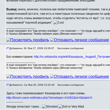
вольный пересказ с дополнительно придуманными эпизодами.
Вывод:
книга, конечно, полезна как любителям ламповой техники, так и
схемотехникой (кстати, там есть и некоторые полезные сведения по цифр
надо читать очень внимательно, чтобы отделить "котлеты от мух", т.е. о
называемой "научной редакции".
_________________
А ещё называют его “кар кечкен ильбирс”, что означает — “по грудь идущий в сн
© Чингиз Айтматов "Когда падают горы (Вечная невеста)"
Добавлено: Вт Янв 27, 2009 10:09:07
Заголовок сообщения:
Без комментариев:
http://ru.wikipedia.org/wiki/Кашкаров,_Андрей_Петрови
_________________
А ещё называют его “кар кечкен ильбирс”, что означает — “по грудь идущий в сн
© Чингиз Айтматов "Когда падают горы (Вечная невеста)"
Добавлено: Ср Янв 28, 2009 22:02:46
Заголовок сообщения:
Здесь тоже перемалывают Кашкарова и его горе-схемы.
http://forum.cxem.net/index.php?showtopic=41692&st=0&start=0
-----------------
Иногда печатают такое...