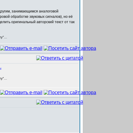
 другим, занимающимся аналоговой
овой обработке звуковых сигналов), но её
тделить оригинальный авторский текст от так
егу”…
ч
егу”…