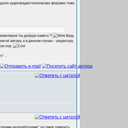
других аудио/радиотехнических форумах тоже.
экземпляров "на добрую память"?
Ведь
м её автору, а в данном случае – редактору.
сих пор.
егу”…
оторыми недоработками", но смею заверить,