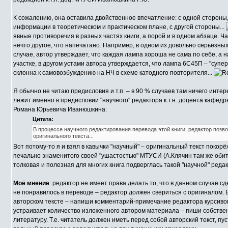
К сожалению, она оставила двойственное впечатление: с одной стороны,
информации в теоретическом и практическом плане, с другой стороны...
явные противоречия в разных частях книги, а порой и в одном абзаце. Час
нечто другое, что напечатано. Например, в одном из довольно серьёзных
случае, автор утверждает, что каждая лампа хороша не сама по себе, а на
участке, в другом устами автора утверждается, что лампа 6С45П – "супер
склонна к самовозбуждению на НЧ в схеме катодного повторителя...
Я обычно не читаю предисловия и т.п. – в 90 % случаев там ничего интере
лежит именно в предисловии "научного" редактора к.т.н. доцента каф
Романа Юрьевича Иванюшкина:
Цитата:
В процессе научного редактирования перевода этой книги, редактор позв
оригинального текста...
Вот потому-то я и взял в кавычки "научный" – оригинальный текст поко
печально знаменитого своей "ушастостью" МТУСИ (А.Клячин там же оби
толковая и полезная для многих книга подверглась такой "научной" реда
Моё мнение
: редактор не имеет права делать то, что в данном случае сд
не понравилось в переводе – редактор должен свериться с оригиналом. Е
авторском тексте – напиши комментарий-примечание редактора курсивом 
устраивает количество изложенного автором материала – пиши собствен
литературу. Т.е. читатель должен иметь перед собой авторский текст, пу