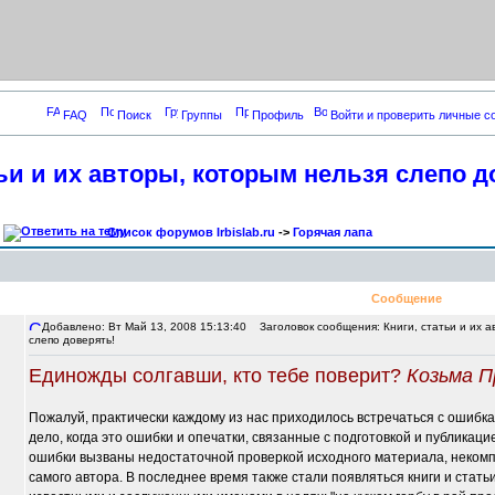
FAQ
Поиск
Группы
Профиль
Войти и проверить личные 
тьи и их авторы, которым нельзя слепо д
Список форумов Irbislab.ru
->
Горячая лапа
Сообщение
Добавлено: Вт Май 13, 2008 15:13:40
Заголовок сообщения: Книги, статьи и их а
слепо доверять!
Единожды солгавши, кто тебе поверит?
Козьма П
Пожалуй, практически каждому из нас приходилось встречаться с ошибка
дело, когда это ошибки и опечатки, связанные с подготовкой и публикаци
ошибки вызваны недостаточной проверкой исходного материала, неком
самого автора. В последнее время также стали появляться книги и ста