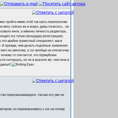
ог пройти мимо этой так скать переписочки.
 могу. собсно ее и искал, дабы почитать... не
есовало иное, а именно личность редактора..
роходил эту тупую процедуру регистрации).
 это крайне грамотный специалист, как в
м. И прежди, чем делать подобные заявления
 мол не увязочка, а тут вообще на опечаточку
о почему то считается, что буржуйская
сти соглашусь, но не в аналоге же, тем паче в
ядишь!!!
ство пересказывающего, так как это уже не
автором, но переворачивать с ног на голову