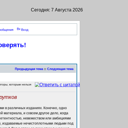
Сегодня: 7 Августа 2026
сообщения
Вход
оверять!
Предыдущая тема
::
Следующая тема
вторы, которым нельзя
рутков
ми в различных изданиях. Конечно, одно
ей материала, и совсем другое дело, когда
петентностью, невежеством или амбициями
тьи, издаваемые нечистоплотными людьми под