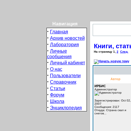
Навигация
·
Главная
·
Архив новостей
·
Лаборатория
Книги, ста
·
Личные
На страницу
1
,
2
След.
сообщения
·
Личный кабинет
·
О нас
·
Пользователи
Автор
·
Справочник
ИРБИС
·
Статьи
Администратор
·
Форум
·
Школа
Зарегистрирован: Oct 02,
2007
·
Энциклопедия
Сообщения: 2117
Откуда: Cтрана скал и
снегов...