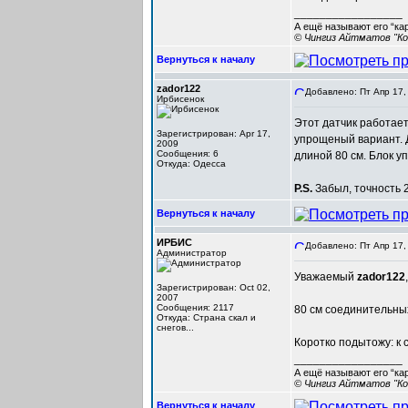
_________________
А ещё называют его “ка
© Чингиз Айтматов "Ко
Вернуться к началу
zador122
Добавлено: Пт Апр 17,
Ирбисенок
Этот датчик работает
Зарегистрирован: Apr 17,
упрощеный вариант. 
2009
Сообщения: 6
длиной 80 см. Блок у
Откуда: Одесса
P.S.
Забыл, точность 2
Вернуться к началу
ИРБИС
Добавлено: Пт Апр 17,
Администратор
Уважаемый
zador122
Зарегистрирован: Oct 02,
2007
Сообщения: 2117
80 см соединительны
Откуда: Cтрана скал и
снегов...
Коротко подытожу: к 
_________________
А ещё называют его “ка
© Чингиз Айтматов "Ко
Вернуться к началу