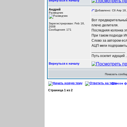
Вернуться к началу
Андрей
Добавлено: Сб Апр 18,
Разведчик
Вот предварительный 
Зарегистрирован: Feb 16,
плечо делителя.
2008
Сообщения: 171
Последняя колонка э
При таком подходе И
Слово за автором есл
АЦП меги подправить
_________________
Путь осилит идущий ..
Вернуться к началу
Показать сооб
Список фо
Страница
1
из
2