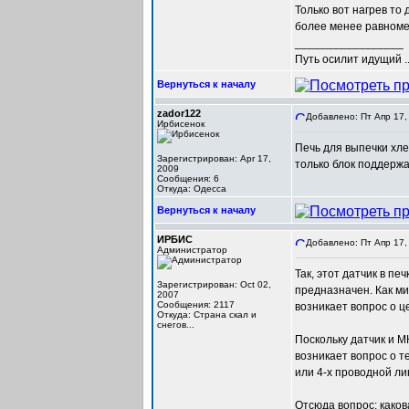
Только вот нагрев то
более менее равноме
_________________
Путь осилит идущий ..
Вернуться к началу
zador122
Добавлено: Пт Апр 17,
Ирбисенок
Печь для выпечки хле
Зарегистрирован: Apr 17,
только блок поддерж
2009
Сообщения: 6
Откуда: Одесса
Вернуться к началу
ИРБИС
Добавлено: Пт Апр 17,
Администратор
Так, этот датчик в п
Зарегистрирован: Oct 02,
предназначен. Как ми
2007
Сообщения: 2117
возникает вопрос о ц
Откуда: Cтрана скал и
снегов...
Поскольку датчик и М
возникает вопрос о т
или 4-х проводной ли
Отсюда вопрос: како