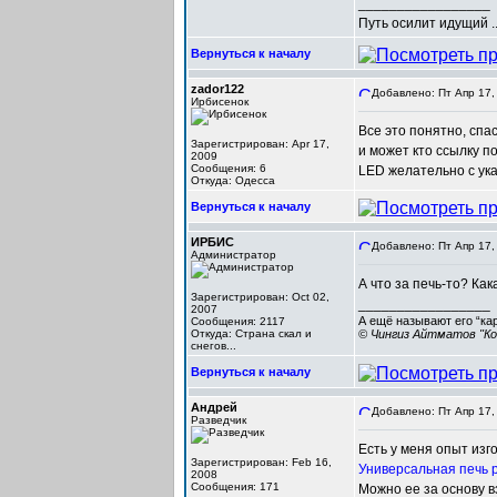
_________________
Путь осилит идущий ..
Вернуться к началу
zador122
Добавлено: Пт Апр 17,
Ирбисенок
Все это понятно, спа
Зарегистрирован: Apr 17,
и может кто ссылку п
2009
Сообщения: 6
LED желательно с ука
Откуда: Одесса
Вернуться к началу
ИРБИС
Добавлено: Пт Апр 17,
Администратор
А что за печь-то? Ка
Зарегистрирован: Oct 02,
_________________
2007
А ещё называют его “ка
Сообщения: 2117
Откуда: Cтрана скал и
© Чингиз Айтматов "Ко
снегов...
Вернуться к началу
Андрей
Добавлено: Пт Апр 17,
Разведчик
Есть у меня опыт изг
Зарегистрирован: Feb 16,
Универсальная печь
2008
Сообщения: 171
Можно ее за основу в