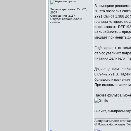
В принципе решаемо. 
Зарегистрирован: Oct 02,
°С это позволит снят
2007
Сообщения: 2117
2791 Ом) от 1,388 до
Откуда: Cтрана скал и
граница которого не
снегов...
использовать REF192 
нелинейность – придё
мешает применить ди
Ещё вариант: включить
от Vcc увеличит пог
питания делителя, т.е.
Да, и ещё: нам не об
0,694–2,791 В. Паде
большого изменения 
При использовании м
Насчёт фильтра: мож
Значит, выбираем ва
_________________
А ещё называют его “ка
© Чингиз Айтматов "Ко