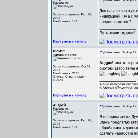
Добавлено: Пт Апр 17,
Разведчик
Для начала советую н
Зарегистрирован: Feb 16,
индикацией. Ну а с 
2008
Сообщения: 171
предполагается ?
_________________
Путь осилит идущий ..
Вернуться к началу
ИРБИС
Добавлено: Пт Апр 17,
Администратор
Андрей
, хватит скро
Зарегистрирован: Oct 02,
смотрю, автор темы н
2007
Сообщения: 2117
Откуда: Cтрана скал и
_________________
снегов...
А ещё называют его “ка
© Чингиз Айтматов "Ко
Вернуться к началу
Андрей
Добавлено: Пт Апр 17,
Разведчик
Я не скромничаю. Дум
Зарегистрирован: Feb 16,
Здесь предлагаю авт
2008
Сообщения: 171
обрабатывать данные
сделать наработки ес