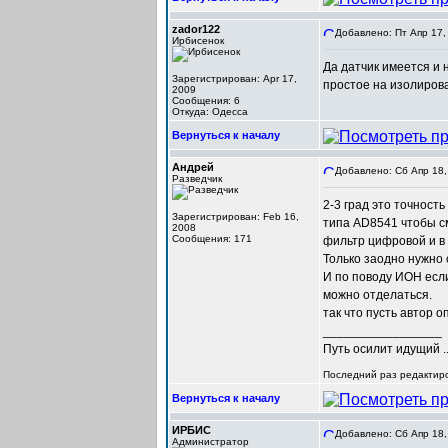
zador122
Добавлено: Пт Апр 17,
Ирбисенок
Да датчик имеется и 
Зарегистрирован: Apr 17,
простое на изолирова
2009
Сообщения: 6
Откуда: Одесса
Вернуться к началу
Андрей
Добавлено: Сб Апр 18,
Разведчик
2-3 град это точност
Зарегистрирован: Feb 16,
типа AD8541 чтобы сме
2008
Сообщения: 171
фильтр цифровой и в
Только заодно нужно 
И по поводу ИОН есл
можно отделаться.
так что пусть автор 
_________________
Путь осилит идущий ..
Последний раз редактиров
Вернуться к началу
ИРБИС
Добавлено: Сб Апр 18,
Администратор