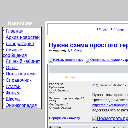
Навигация
·
FAQ
Поиск
Главная
·
Архив новостей
·
Лаборатория
Нужна схема простого те
·
Личные
На страницу
1
,
2
След.
сообщения
·
Список фо
Личный кабинет
·
О нас
·
Пользователи
Автор
·
Справочник
zador122
·
Добавлено: Пт Апр 17,
Статьи
Ирбисенок
·
Форум
Нужна схема простог
·
Школа
Зарегистрирован: Apr 17,
трехразрядном свето
2009
·
Энциклопедия
Сообщения: 6
http://radiokot.ru/lab/co
Откуда: Одесса
подскажет что то ин
Вернуться к началу
Андрей