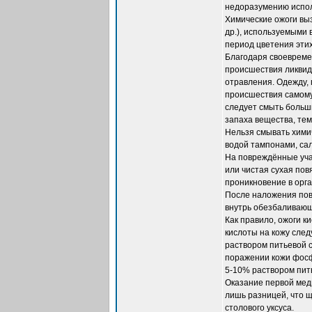
недоразумению испол
Химические ожоги вы
др.), используемыми 
период цветения этих
Благодаря своевреме
происшествия ликвид
отравления. Одежду,
происшествия самому
следует смыть больш
запаха вещества, тем
Нельзя смывать хими
водой тампонами, сал
На повреждённые уча
или чистая сухая пов
проникновение в орг
После наложения пов
внутрь обезбаливающ
Как правило, ожоги к
кислоты на кожу сле
раствором питьевой с
поражении кожи фосф
5-10% раствором пит
Оказание первой меди
лишь разницей, что 
столового уксуса.