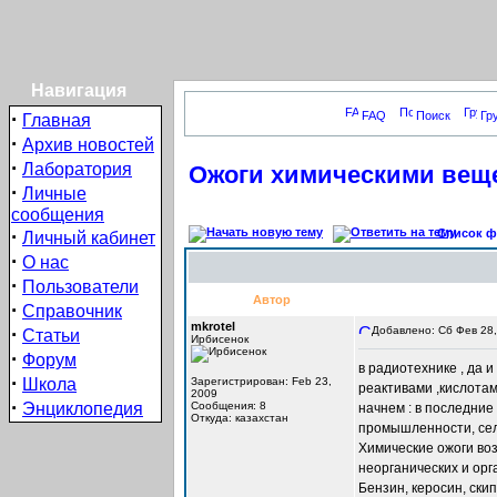
Навигация
·
FAQ
Поиск
Гр
Главная
·
Архив новостей
·
Лаборатория
Ожоги химическими вещ
·
Личные
сообщения
·
Список фо
Личный кабинет
·
О нас
·
Пользователи
Автор
·
Справочник
mkrotel
·
Добавлено: Сб Фев 28,
Статьи
Ирбисенок
·
Форум
в радиотехнике , да 
·
Школа
Зарегистрирован: Feb 23,
реактивами ,кислотами
2009
·
Энциклопедия
Сообщения: 8
начнем : в последние
Откуда: казахстан
промышленности, сель
Химические ожоги во
неорганических и орг
Бензин, керосин, ски