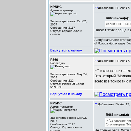
ИРБИС
Добавлено: Пн Авг 17,
Администратор
R666 писал(а):
Зарегистрирован: Oct 02,
серии ТПП, ТАН
2007
Сообщения: 2117
Насчёт этих проще в 
Откуда: Cтрана скал и
снегов...
_________________
А ещё называют его “ка
© Чингиз Айтматов "Ко
Вернуться к началу
R666
Добавлено: Пн Авг 17,
Разведчик
> "..в справочник загл
Зарегистрирован: May 24,
Это который "Малога
2009
Сообщения: 222
всего все тонкости о
Откуда: Planet Of Earth:
51N,36E
Вернуться к началу
ИРБИС
Добавлено: Пн Авг 17,
Администратор
R666 писал(а):
Зарегистрирован: Oct 02,
> "..в справочни
2007
Сообщения: 2117
Это который "М
Откуда: Cтрана скал и
Не только этот. Хотя
снегов...