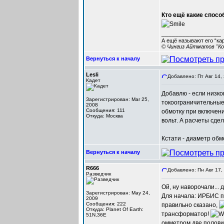
Кто ещё какие спосо
_________________
А ещё называют его “ка
© Чингиз Айтматов "Ко
Вернуться к началу
Lesli
Добавлено: Пт Авг 14,
Кадет
Добавлю - если низк
Зарегистрирован: Mar 25,
токоограничительны
2008
Сообщения: 111
обмотку при включени
Откуда: Москва
вольт. А расчеты сд
Кстати - диаметр обм
Вернуться к началу
R666
Добавлено: Пн Авг 17,
Разведчик
Ой, ну наворочали...
Зарегистрирован: May 24,
Для начала: ИРБИС пр
2009
Сообщения: 222
правильно сказано,
Откуда: Planet Of Earth:
трансформатор!
51N,36E
омметром две половин