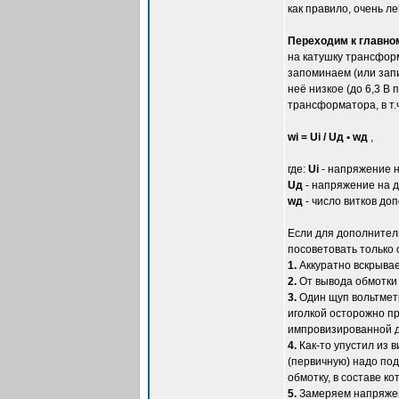
как правило, очень л
Переходим к главно
на катушку трансфор
запоминаем (или зап
неё низкое (до 6,3 
трансформатора, в т.
wi = Ui / Uд • wд
,
где:
Ui
- напряжение 
Uд
- напряжение на 
wд
- число витков до
Если для дополнитель
посоветовать только 
1.
Аккуратно вскрывае
2.
От вывода обмотки
3.
Один щуп вольтметр
иголкой осторожно п
импровизированной д
4.
Как-то упустил из 
(первичную) надо под
обмотку, в составе к
5.
Замеряем напряжени