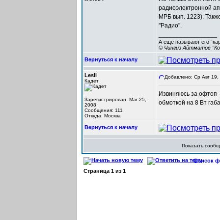
радиоэлектронной аппа
МРБ вып. 1223). Так
"Радио".
_________________
А ещё называют его “ка
© Чингиз Айтматов "Ко
Вернуться к началу
Lesli
Добавлено: Ср Авг 19,
Кадет
Извиняюсь за офтоп -
Зарегистрирован: Mar 25,
обмоткой на 8 Вт габ
2008
Сообщения: 111
Откуда: Москва
Вернуться к началу
Показать сооб
Список фо
Страница
1
из
1