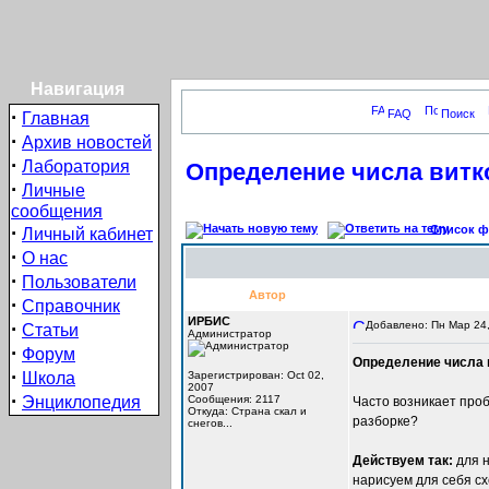
Навигация
·
FAQ
Поиск
Главная
·
Архив новостей
·
Лаборатория
Определение числа витко
·
Личные
сообщения
·
Список фо
Личный кабинет
·
О нас
·
Пользователи
Автор
·
Справочник
ИРБИС
·
Добавлено: Пн Мар 24,
Статьи
Администратор
·
Форум
Определение числа 
·
Школа
Зарегистрирован: Oct 02,
2007
·
Энциклопедия
Сообщения: 2117
Часто возникает проб
Откуда: Cтрана скал и
разборке?
снегов...
Действуем так:
для н
нарисуем для себя с