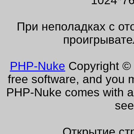
1024*76
При неполадках с от
проигрывате
PHP-Nuke
Copyright © 
free software, and you m
PHP-Nuke comes with abs
see
Открытие ст