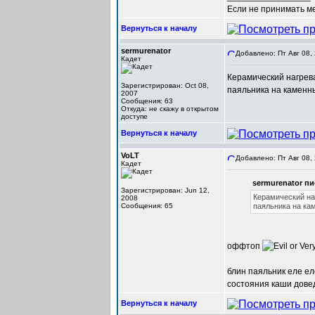
Если не принимать мер
Вернуться к началу
sermurenator
Добавлено: Пт Авг 08,
Кадет
Керамический нагрева
Зарегистрирован: Oct 08,
паяльника на каменн
2007
Сообщения: 63
Откуда: не скажу в открытом
доступе
Вернуться к началу
VoLT
Добавлено: Пт Авг 08,
Кадет
sermurenator пи
Зарегистрирован: Jun 12,
Керамический наг
2008
Сообщения: 65
паяльника на ка
оффтоп
блин паяльник еле еле
состояния каши доведё
Вернуться к началу