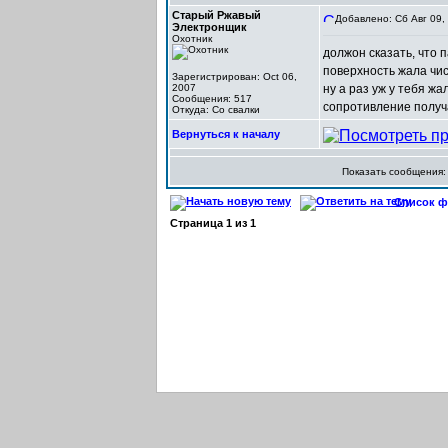
Старый Ржавый
Добавлено: Сб Авг 09,
Электронщик
Охотник
должон сказать, что п
поверхность жала чист
Зарегистрирован: Oct 06,
2007
ну а раз уж у тебя ж
Сообщения: 517
сопротивление получа
Откуда: Со свалки
Вернуться к началу
Показать сообщения
Список фо
Страница
1
из
1