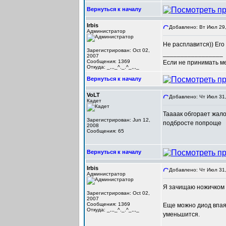
Вернуться к началу
Irbis
Добавлено: Вт Июл 29,
Администратор
Не расплавится)) Его
Зарегистрирован: Oct 02,
_________________
2007
Сообщения: 1369
Если не принимать мер
Откуда: _,,,_^._.^_,,,_
Вернуться к началу
VoLT
Добавлено: Чт Июл 31,
Кадет
Таааак обгорает жало 
Зарегистрирован: Jun 12,
подбросте попроще
2008
Сообщения: 65
Вернуться к началу
Irbis
Добавлено: Чт Июл 31,
Администратор
Я зачищаю ножичком 
Зарегистрирован: Oct 02,
2007
Сообщения: 1369
Еще можно диод впая
Откуда: _,,,_^._.^_,,,_
уменьшится.
_________________