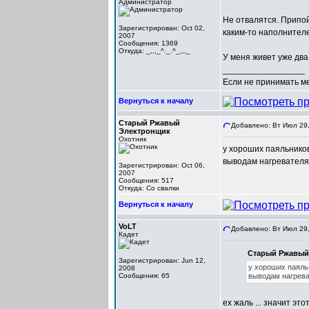
Администратор
Не отвалятся. Припой
Зарегистрирован: Oct 02,
каким-то наполнител
2007
Сообщения: 1369
Откуда: _,,,_^._.^_,,,_
У меня живет уже два
_________________
Если не принимать мер
Вернуться к началу
Старый Ржавый
Добавлено: Вт Июл 29,
Электронщик
Охотник
у хороших паяльников
выводам нагревателя
Зарегистрирован: Oct 06,
2007
Сообщения: 517
Откуда: Со свалки
Вернуться к началу
VoLT
Добавлено: Вт Июл 29,
Кадет
Старый Ржавый 
Зарегистрирован: Jun 12,
у хороших паяль
2008
Сообщения: 65
выводам нагрева
ех жаль ... значит эт