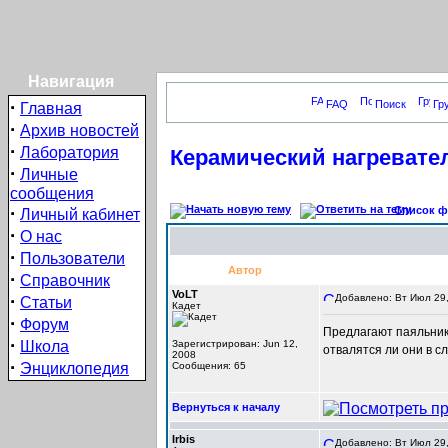
Навигация
·
FAQ
Поиск
Гр
Главная
·
Архив новостей
·
Лаборатория
Керамический нагревате
·
Личные
сообщения
·
Список фо
Личный кабинет
·
О нас
·
Пользователи
Автор
·
Справочник
VoLT
·
Добавлено: Вт Июл 29,
Статьи
Кадет
·
Форум
Предлагают паяльник 
·
Школа
Зарегистрирован: Jun 12,
отвалятся ли они в с
2008
·
Энциклопедия
Сообщения: 65
Вернуться к началу
Irbis
Добавлено: Вт Июл 29,