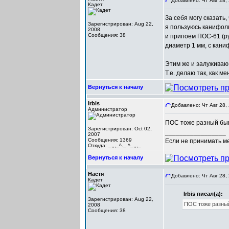
Добавлено: Чт Авг 28,
Кадет
За себя могу сказать,
Зарегистрирован: Aug 22,
я пользуюсь канифол
2008
Сообщения: 38
и припоем ПОС-61 (ру
диаметр 1 мм, с кани
Этим же и залуживаю 
Т.е. делаю так, как м
Вернуться к началу
Irbis
Добавлено: Чт Авг 28,
Администратор
ПОС тоже разный быв
Зарегистрирован: Oct 02,
_________________
2007
Сообщения: 1369
Если не принимать мер
Откуда: _,,,_^._.^_,,,_
Вернуться к началу
Настя
Добавлено: Чт Авг 28,
Кадет
Irbis писал(а):
Зарегистрирован: Aug 22,
ПОС тоже разный
2008
Сообщения: 38