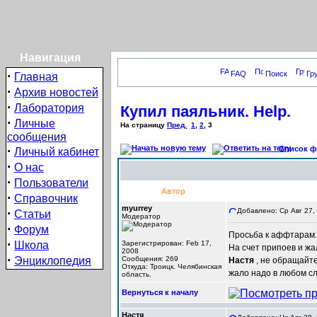
Навигация
·
FAQ
Поиск
Гр
Главная
·
Архив новостей
·
Лаборатория
Купил паяльник. Help.
·
Личные
На страницу
Пред.
1
,
2
,
3
сообщения
·
Список фо
Личный кабинет
·
О нас
·
Пользователи
Автор
·
Справочник
myurrey
·
Добавлено: Ср Авг 27,
Статьи
Модератор
·
Форум
Просьба к аффтарам. 
·
Школа
Зарегистрирован: Feb 17,
На счет припоев и жал
2008
·
Энциклопедия
Сообщения: 269
Настя
, не обращайт
Откуда: Троицк. Челябинская
жало надо в любом сл
область.
Вернуться к началу
Настя