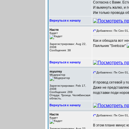
Согласна с Вами. Ест
И выкинуть жалко, и 
Им только провода об
Вернуться к началу
Настя
Добавлено: Пн Сен 01,
Кадет
Как и обещала вот не
Зарегистрирован: Aug 22,
Паяльник "Svetozar"
2008
Сообщения: 38
Вернуться к началу
myurrey
Добавлено: Пн Сен 01,
Модератор
И провод сетевой у п
Зарегистрирован: Feb 17,
Даже не представляю 
2008
Сообщения: 269
подставки поди норов
Откуда: Троицк. Челябинская
область.
Вернуться к началу
Настя
Добавлено: Пн Сен 01,
Кадет
В этом плане минус к
Зарегистрирован: Aug 22,