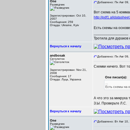
One
Добавлено: Пн Авг 09,
Разведчик
Вот схема на 5 комма
Зарегистрирован: Oct 10,
http://pdf1.alldatash
2007
Сообщения: 259
Откуда: Ukraine, Kyiv
Есть схемы на основ
_________________
Тротила для дураков
Вернуться к началу
andbosak
Добавлено: Пн Авг 09,
Сеголеток
Схемки ничего. Вот т
Зарегистрирован: Nov 21,
2008
Сообщения: 17
One писал(а):
Откуда: Луцк, Украина
...
Есть схемы на 
А что это за микруха 
З.Ы. Проверьте Л.С.
Вернуться к началу
One
Добавлено: Вт Авг 10,
Разведчик