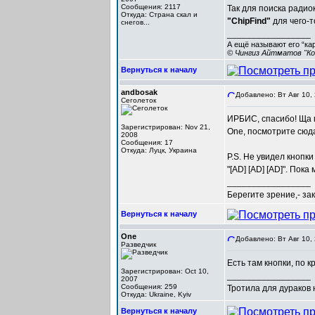
Сообщения: 2117
Так для поиска ради
Откуда: Cтрана скал и
"ChipFind"
для чего-т
снегов...
_________________
А ещё называют его “ка
© Чингиз Айтматов "Ко
Вернуться к началу
andbosak
Добавлено: Вт Авг 10,
Сеголеток
ИРБИС, спасибо! Ща 
Зарегистрирован: Nov 21,
One, посмотрите сюда
2008
Сообщения: 17
Откуда: Луцк, Украина
P.S. Не увидел кнопки
"[AD] [AD] [AD]". Пок
_________________
Берегите зрение,- за
Вернуться к началу
One
Добавлено: Вт Авг 10,
Разведчик
Есть там кнопки, по к
Зарегистрирован: Oct 10,
_________________
2007
Сообщения: 259
Тротила для дураков
Откуда: Ukraine, Kyiv
Вернуться к началу