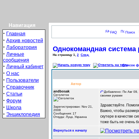
Навигация
·
FAQ
Поиск
Главная
·
Архив новостей
·
Лаборатория
Однокомандная система 
·
Личные
На страницу
1
,
2
След.
сообщения
·
Список фо
Личный кабинет
·
О нас
·
Пользователи
Автор
·
Справочник
andbosak
Добавлено: Пн Авг 09,
·
Статьи
Сеголеток
своими руками
·
Форум
Здравствуйте. Помоги
·
Школа
Зарегистрирован: Nov 21,
2008
Важно, чтобы размеры
·
Энциклопедия
Сообщения: 17
скутере в качестве с
Откуда: Луцк, Украина
тоже быть не очень б
Вернуться к началу