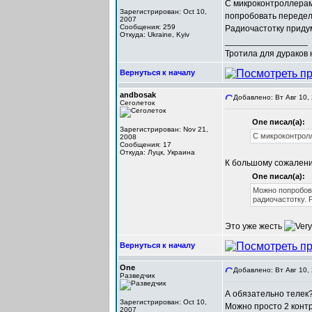
С микроконтроллерам
Зарегистрирован: Oct 10,
попробовать передел
2007
Сообщения: 259
Радиочастотку приду
Откуда: Ukraine, Kyiv
_________________
Тротила для дураков
Вернуться к началу
andbosak
Добавлено: Вт Авг 10,
Сеголеток
One писал(а):
Зарегистрирован: Nov 21,
С микроконтролл
2008
Сообщения: 17
Откуда: Луцк, Украина
К большому сожалению
One писал(а):
Можно попробов
радиочастотку. 
Это уже жесть
Вернуться к началу
One
Добавлено: Вт Авг 10,
Разведчик
А обязательно телек
Зарегистрирован: Oct 10,
Можно просто 2 конт
2007