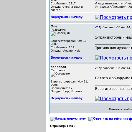
2007
А ещё называют его “ка
Сообщения: 2117
Откуда: Cтрана скал и
© Чингиз Айтматов "Ко
снегов...
Вернуться к началу
One
Добавлено: Сб Авг 14,
Разведчик
1-транзисторный квар
Зарегистрирован: Oct 10,
_________________
2007
Сообщения: 259
Тротила для дураков
Откуда: Ukraine, Kyiv
Вернуться к началу
andbosak
Добавлено: Сб Авг 14,
Сеголеток
Вот что я обнаружил 
Зарегистрирован: Nov 21,
_________________
2008
Сообщения: 17
Берегите зрение,- за
Откуда: Луцк, Украина
Вернуться к началу
Показать сооб
Список фо
Страница
1
из
2