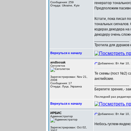
Сообщения: 259
генератор тонального
Откуда: Ukraine, Kyiv
Предположим пасивны
Кстати, пока писал 
тональных сигналов. 
кодерах декодера на 
декодеру очень сложн
_________________
Тротила для дураков
Вернуться к началу
andbosak
Добавлено: Вт Авг 10,
Сеголеток
Те схемы (пост №2) с
Зарегистрирован: Nov 21,
английские.
2008
Сообщения: 17
_________________
Откуда: Луцк, Украина
Берегите зрение,- за
Последний раз редактиров
Вернуться к началу
ИРБИС
Добавлено: Вт Авг 10,
Администратор
Небось гуглем-яндек
Зарегистрирован: Oct 02,
2007