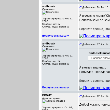
andbosak
Добавлено: Вт Авг 10,
Сеголеток
Я в смысле кнопки"Ch
Зарегистрирован: Nov 21,
Поисковиками эл. ком
2008
Сообщения: 17
_________________
Откуда: Луцк, Украина
Берегите зрение,- за
Вернуться к началу
andbosak
Добавлено: Сб Авг 14,
Сеголеток
andbosak писал
Зарегистрирован: Nov 21,
...Написал пись
2008
Сообщения: 17
Откуда: Луцк, Украина
А в ответ тишина...
Есть идея. Передела
_________________
Берегите зрение,- за
Вернуться к началу
ИРБИС
Добавлено: Сб Авг 14,
Администратор
Добре! Кстати, непло
Зарегистрирован: Oct 02,
_________________