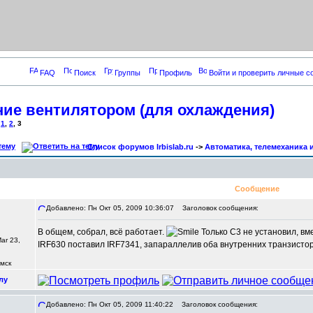
FAQ
Поиск
Группы
Профиль
Войти и проверить личные 
ие вентилятором (для охлаждения)
1
,
2
,
3
Список форумов Irbislab.ru
->
Автоматика, телемеханика
Сообщение
Добавлено: Пн Окт 05, 2009 10:36:07
Заголовок сообщения:
В общем, собрал, всё работает.
Только C3 не установил, вм
ar 23,
IRF630 поставил IRF7341, запараллелив оба внутренних транзистор
Омск
лу
Добавлено: Пн Окт 05, 2009 11:40:22
Заголовок сообщения: