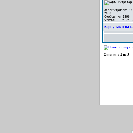
Зарегистрирован: O
2007
Сообщения: 1369
Откуда: _,,,_^._.^_,,
Вернуться к нача
Страница
3
из
3