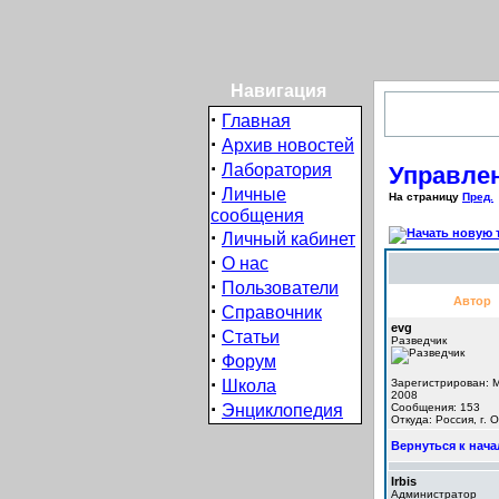
Навигация
·
Главная
·
Архив новостей
·
Лаборатория
Управлен
·
Личные
На страницу
Пред.
сообщения
·
Личный кабинет
·
О нас
·
Пользователи
Автор
·
Справочник
evg
·
Статьи
Разведчик
·
Форум
·
Школа
Зарегистрирован: M
2008
·
Энциклопедия
Сообщения: 153
Откуда: Россия, г. 
Вернуться к нача
Irbis
Администратор