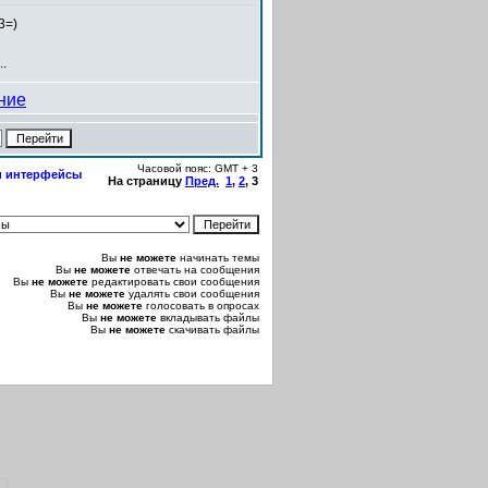
3=)
..
Часовой пояс: GMT + 3
 и интерфейсы
На страницу
Пред.
1
,
2
,
3
Вы
не можете
начинать темы
Вы
не можете
отвечать на сообщения
Вы
не можете
редактировать свои сообщения
Вы
не можете
удалять свои сообщения
Вы
не можете
голосовать в опросах
Вы
не можете
вкладывать файлы
Вы
не можете
скачивать файлы