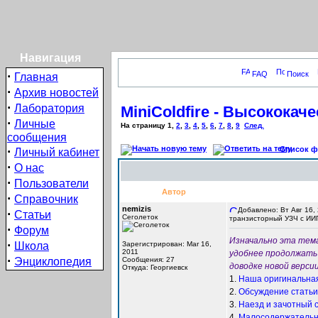
Навигация
·
FAQ
Поиск
Главная
·
Архив новостей
·
Лаборатория
MiniColdfire - Высокока
·
Личные
На страницу
1
,
2
,
3
,
4
,
5
,
6
,
7
,
8
,
9
След.
сообщения
·
Список фо
Личный кабинет
·
О нас
·
Пользователи
Автор
·
Справочник
nemizis
Добавлено: Вт Авг 16,
·
Статьи
Сеголеток
транзисторный УЗЧ с ИИ
·
Форум
Изначально эта тема
·
Школа
Зарегистрирован: Mar 16,
2011
удобнее продолжать 
·
Энциклопедия
Сообщения: 27
доводке новой верси
Откуда: Георгиевск
1.
Наша оригинальная
2.
Обсуждение статьи
3.
Наезд и зачотный с
4.
Малосодержательно