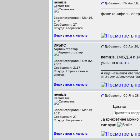
nemizis
Добавлено: Пт Авг 19,
Сеголеток
флюс канифоль, опер
Зарегистрирован: Mar 16,
2011
Сообщения: 27
Откуда: Георгиевск
Вернуться к началу
ИРБИС
Добавлено: Сб Авг 20,
Администратор
nemizis
, 140УД14 и 1
Зарегистрирован: Oct 02,
указано в
статье
.
2007
Сообщения: 2117
_________________
Откуда: Cтрана скал и
А ещё называют его “ка
снегов...
© Чингиз Айтматов "Ко
Вернуться к началу
nemizis
Добавлено: Сб Янв 28,
Сеголеток
Цитата:
Зарегистрирован: Mar 16,
Примите к сведе
2011
Сообщения: 27
, а конкретнее можно
Откуда: Георгиевск
сие чудо
Вернуться к началу