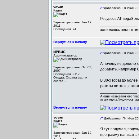
vovan
Добавлено: Пт Июл 22,
Кадет
Ресурсов ATmega8 хв
Зарегистрирован: Jan 19,
_________________
2011
Сообщения: 74
занимаюсь ремонтом 
Вернуться к началу
ИРБИС
Добавлено: Пт Июл 22,
Администратор
А почему не должно х
Зарегистрирован: Oct 02,
добавить, например U
2007
Сообщения: 2117
Откуда: Cтрана скал и
В 80-х гораздо боле
снегов...
ракеты летали, станки
_________________
А ещё называют его “ка
© Чингиз Айтматов "Ко
Вернуться к началу
vovan
Добавлено: Пн Июл 25,
Кадет
Я тут подумал, подх
Зарегистрирован: Jan 19,
программу написать, 
2011