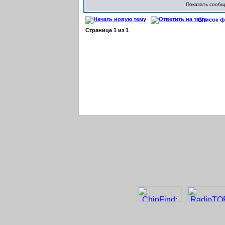
Показать сооб
Список фо
Страница
1
из
1