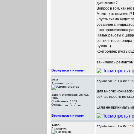
дисплеями?
Вопрос в том, как его
Может кто поможет? 
- пусть схема будет 
соединен с индикатор
- как организована р
Навык работы с цифро
вентиляторе, генерат
нужна...)
Контроллер пусть буд
_________________
занимаюсь ремонтом 
Вернуться к началу
Irbis
Добавлено: Пн Июл 18,
Администратор
Для многих нокиевски
Зарегистрирован: Oct 02,
сейчас просто не ска
2007
Сообщения: 1369
_________________
Откуда: _,,,_^._.^_,,,_
Если не принимать мер
Вернуться к началу
Антон
Добавлено: Пн Июл 18,
Разведчик