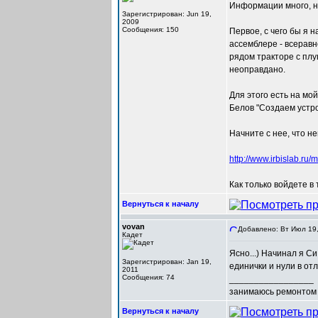
Информации много, но
Зарегистрирован: Jun 19,
2009
Сообщения: 150
Первое, с чего бы я н
ассемблере - всеравн
рядом тракторе с плу
неоправдано.
Для этого есть на мой
Белов "Создаем устро
Начните с нее, что н
http://www.irbislab.
Как только войдете в 
Вернуться к началу
vovan
Добавлено: Вт Июл 19,
Кадет
Ясно...) Начинал я С
Зарегистрирован: Jan 19,
единички и нули в от
2011
Сообщения: 74
_________________
занимаюсь ремонтом 
Вернуться к началу