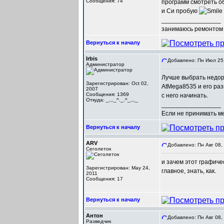
Сообщения: 74
программ смотреть об
и Си пробую
_________________
занимаюсь ремонтом 
Вернуться к началу
Irbis
Добавлено: Пн Июл 25,
Администратор
Лучше выбрать недоро
Зарегистрирован: Oct 02,
AtMega8535 и его разв
2007
Сообщения: 1369
с него начинать.
Откуда: _,,,_^._.^_,,,_
_________________
Если не принимать мер
Вернуться к началу
ARV
Добавлено: Пн Авг 08,
Сеголеток
и зачем этот графич
Зарегистрирован: May 24,
главное, знать, как.
2011
Сообщения: 17
Вернуться к началу
Антон
Добавлено: Пн Авг 08,
Разведчик