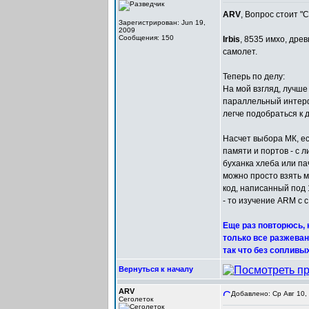
ARV
, Вопрос стоит "С
Зарегистрирован: Jun 19,
2009
Сообщения: 150
Irbis
, 8535 имхо, дре
самолет.
Теперь по делу:
На мой взгляд, лучше
параллельный интерф
легче подобраться к 
Насчет выбора МК, ес
памяти и портов - с л
буханка хлеба или па
можно просто взять ме
код, написанный под 
- то изучение ARМ c с
Еще раз повторюсь, 
только все разжевано
так что без сопливы
Вернуться к началу
ARV
Добавлено: Ср Авг 10,
Сеголеток