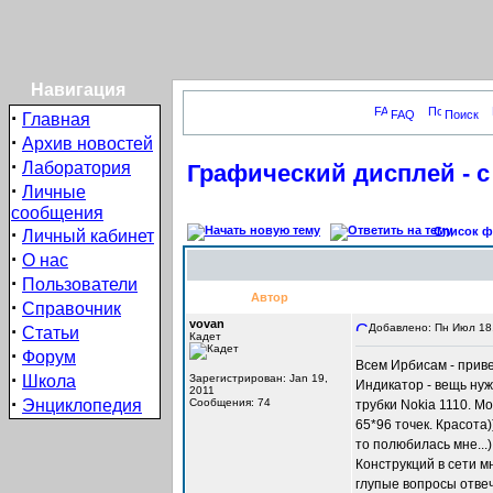
Навигация
·
FAQ
Поиск
Главная
·
Архив новостей
·
Лаборатория
Графический дисплей - с
·
Личные
сообщения
·
Список фо
Личный кабинет
·
О нас
·
Пользователи
Автор
·
Справочник
vovan
·
Добавлено: Пн Июл 18,
Статьи
Кадет
·
Форум
Всем Ирбисам - приве
·
Школа
Зарегистрирован: Jan 19,
Индикатор - вещь нуж
2011
·
Энциклопедия
Сообщения: 74
трубки Nokia 1110. М
65*96 точек. Красота)
то полюбилась мне...
Конструкций в сети мн
глупые вопросы отвеча