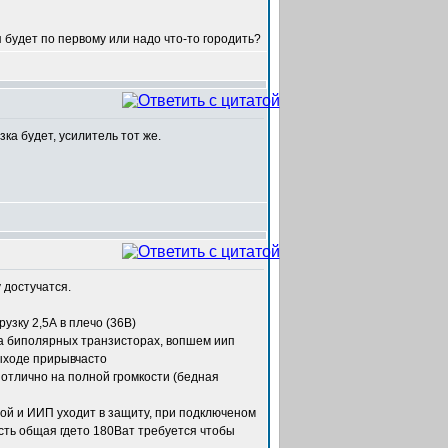
 будет по первому или надо что-то городить?
ка будет, усилитель тот же.
 достучатся.
узку 2,5А в плечо (36В)
 на биполярных транзисторах, вопшем иип
выходе прирывчасто
 отлично на полной громкости (бедная
й и ИИП уходит в защиту, при подключеном
ость общая гдето 180Ват требуется чтобы