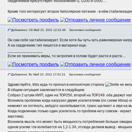
сердечников присутствуют обозначения G, G200 и G500.....
Кроме того интересует второе биполярное питание - в нём стабилизация
Добавлено: Сб Май 21, 2011 12:31:46
Заголовок сообщения:
Он сам себя застабилизирует. Если хотя бы чуть-чуть равномерная нагруз
А на сердечнике тип пишется и материал еще.
_________________
Если не принимать меры, то энтропия в голове будет расти и расти....
Добавлено: Вс Май 22, 2011 17:01:21
Заголовок сообщения:
Здравствуйте, Irbis куда-то пропал в непонятную сторону
не могу
,
В общем ситуация заключается в следуйщем:
Собрал 2 штуки ИИП, один на ТОР250, второй на ТОР249. оба держут нагр
Возникла проблема когда нагрузил двумя усилителями (по схеме Irbisa)
неможет их потянуть, кабудто захлебывается, транс щелкает а звук на 
Когда подключаю только один усилитель то проблем нету совсем - играет
акустика).
Возникла мысль что может быть мощьность потребления больше ожидано
одном усилке ток колебается на 1,2-1.3А, отсюда делаем вывод - мощьн