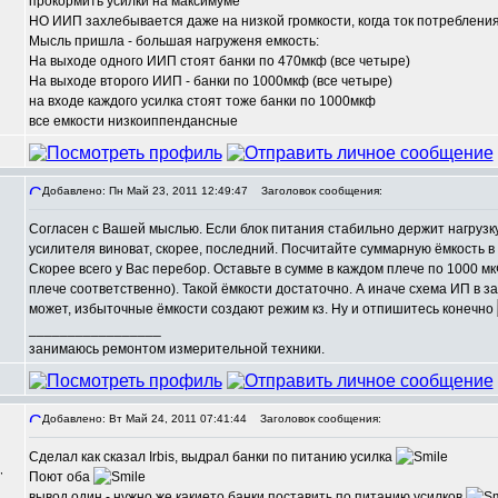
прокормить усилки на максимуме
НО ИИП захлебывается даже на низкой громкости, когда ток потребления 
Мысль пришла - большая нагруженя емкость:
На выходе одного ИИП стоят банки по 470мкф (все четыре)
На выходе второго ИИП - банки по 1000мкф (все четыре)
на входе каждого усилка стоят тоже банки по 1000мкф
все емкости низкоиппендансные
Добавлено: Пн Май 23, 2011 12:49:47
Заголовок сообщения:
Согласен с Вашей мыслью. Если блок питания стабильно держит нагрузку
,
усилителя виноват, скорее, последний. Посчитайте суммарную ёмкость в
Скорее всего у Вас перебор. Оставьте в сумме в каждом плече по 1000 мк
плече соответственно). Такой ёмкости достаточно. А иначе схема ИП в з
может, избыточные ёмкости создают режим кз. Ну и отпишитесь конечно
_________________
занимаюсь ремонтом измерительной техники.
Добавлено: Вт Май 24, 2011 07:41:44
Заголовок сообщения:
Сделал как сказал Irbis, выдрал банки по питанию усилка
,
Поют оба
вывод один - нужно же какието банки поставить по питанию усилков