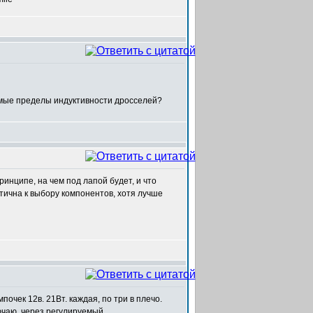
емые пределы индуктивности дросселей?
принципе, на чем под лапой будет, и что
итична к выбору компонентов, хотя лучше
почек 12в. 21Вт. каждая, по три в плечо.
ючаю, через регулируемый