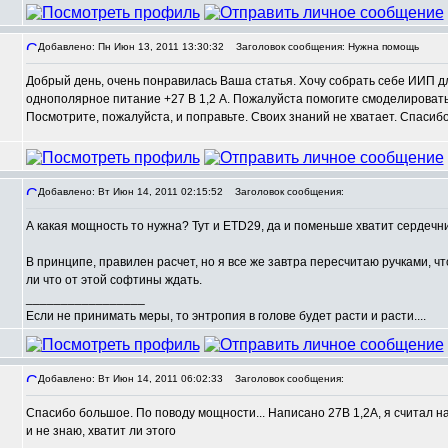
Добавлено: Пн Июн 13, 2011 13:30:32
Заголовок сообщения: Нужна помощь
Добрый день, очень понравилась Ваша статья. Хочу собрать себе ИИП дл
,
однополярное питание +27 В 1,2 А. Пожалуйста помогите смоделировать 
Посмотрите, пожалуйста, и поправьте. Своих знаний не хватает. Спасибо
Добавлено: Вт Июн 14, 2011 02:15:52
Заголовок сообщения:
А какая мощность то нужна? Тут и ETD29, да и поменьше хватит сердечни
В принципе, правилен расчет, но я все же завтра пересчитаю ручками, ч
ли что от этой софтины ждать.
_________________
Если не принимать меры, то энтропия в голове будет расти и расти....
Добавлено: Вт Июн 14, 2011 06:02:33
Заголовок сообщения:
Спасибо большое. По поводу мощности... Написано 27В 1,2А, я считал на
,
и не знаю, хватит ли этого