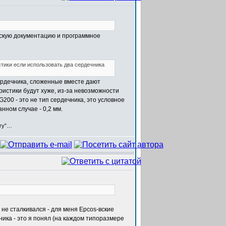
ескую документацию и программное
стики если использовать два сердечника
сердечника, сложенные вместе дают
истики будут хуже, из-за невозможности
G200 - это не тип сердечника, это условное
нном случае - 0,2 мм.
егу”…
не сталкивался - для меня Epcos-вские
чника - это я понял (на каждом типоразмере