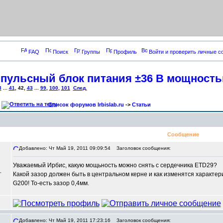
FAQ
Поиск
Группы
Профиль
Войти и проверить личные 
пульсный блок питания ±36 В мощность
3
...
41
,
42
,
43
...
99
,
100
,
101
След.
Список форумов Irbislab.ru
->
Статьи
Сообщение
Добавлено: Чт Май 19, 2011 09:09:54
Заголовок сообщения:
Уважаемый Ирбис, какую мощьность можно снять с сердечника ETD29?
,
Какой зазор должен быть в центральном керне и как изменятся характер
G200! То-есть зазор 0,4мм.
Добавлено: Чт Май 19, 2011 17:23:16
Заголовок сообщения: