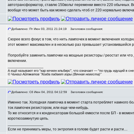
автотрансформатор, ставлю 150вольт переменки вместо 220 обычных. Вк
вообще что может быть как можно сделать чтоб от 220 нормально включ
Добавлено: Пт Июн 03, 2011 21:24:19
Заголовок сообщения:
Скорее всего фокус в том, что нить лампочек в момент включения холодна
этот момент максимален и в несколько раз превышает установившейся р
Попробуйте заменить лампочки на мощные резисторы / реостат или что 
включении.
_________________
А ещё называют его “кар кечкен ильбирс”, что означает — “по грудь идущий в сн
© Чингиз Айтматов "Когда падают горы (Вечная невеста)"
Добавлено: Сб Июн 04, 2011 04:12:59
Заголовок сообщения:
Именно так. Холодная лампочка в момент старта потребляет намного бол
ток лампочек резистором, или еще чем-нибудь.
То же относится и к конденсаторам большой емкости после БП - в момен
короткозамкнутую цепь.
_________________
Если не принимать меры, то энтропия в голове будет расти и расти....