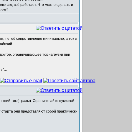
лючаю, всё работает. Что можно сделать и
ался?
я, т.е. её сопротивление минимально, а ток в
абочий.
другое, ограничивающее ток нагрузки при
егу”…
ьший ток (в разы). Ограничивайте пусковой
т старта они представляют собой практически