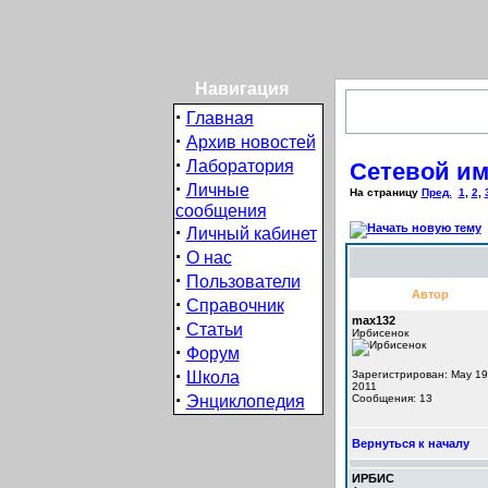
Навигация
·
Главная
·
Архив новостей
·
Лаборатория
Сетевой им
·
Личные
На страницу
Пред.
1
,
2
,
сообщения
·
Личный кабинет
·
О нас
·
Пользователи
Автор
·
Справочник
max132
·
Статьи
Ирбисенок
·
Форум
·
Школа
Зарегистрирован: May 19
2011
·
Энциклопедия
Сообщения: 13
Вернуться к началу
ИРБИС