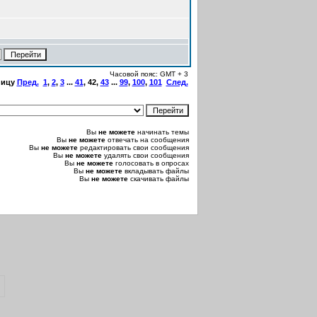
Часовой пояс: GMT + 3
ницу
Пред.
1
,
2
,
3
...
41
,
42
,
43
...
99
,
100
,
101
След.
Вы
не можете
начинать темы
Вы
не можете
отвечать на сообщения
Вы
не можете
редактировать свои сообщения
Вы
не можете
удалять свои сообщения
Вы
не можете
голосовать в опросах
Вы
не можете
вкладывать файлы
Вы
не можете
скачивать файлы