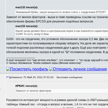
max132 писал(а):
Уважаемый Ирбис, какую мощьность можно снять с сердечника ETD29?
Зависит от многих факторов - выше в теме приведены ссылки на технич
обеспечение фирмы EPCOS для решения подобных вопросов.
max132 писал(а):
Какой зазор должен быть в центральном керне и как изменятся характери
G200! То-есть зазор 0,4мм.
G200 - это не сердечник, это условное обозначение зазора 0,2 мм. Два 
характеристики по получившемуся общему габариту. На деле же характер
точной подгонки различных сердечников друг к другу. Ещё раз повторяю: 
обозначение величины зазора в одной из "Ш"-половинок сердечника. В да
_________________
А ещё называют его “кар кечкен ильбирс”, что означает — “по грудь идущий в сн
© Чингиз Айтматов "Когда падают горы (Вечная невеста)"
Добавлено: Пт Май 20, 2011 07:01:03
Заголовок сообщения:
ИРБИС писал(а):
,
Зависит от многих факторов
Разумеется интересует мощность в рамках данной схемы (с ИБП раньше 
таблицы тёмный лес - отсюда и вопрос и возник...) А то что не тип серде