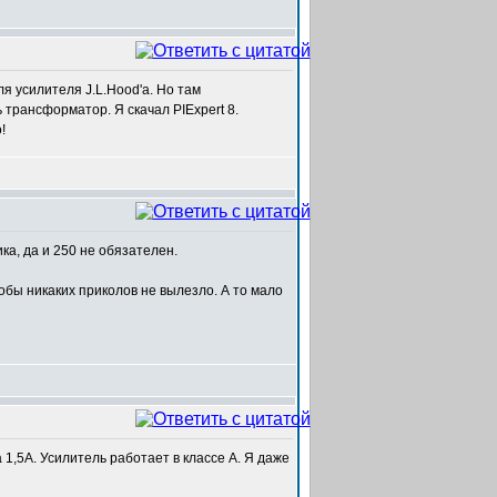
я усилителя J.L.Hood'а. Но там
трансформатор. Я скачал PIExpert 8.
!
ка, да и 250 не обязателен.
тобы никаких приколов не вылезло. А то мало
 1,5А. Усилитель работает в классе А. Я даже