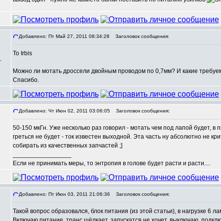
Добавлено: Пт Май 27, 2011 08:34:28
Заголовок сообщения:
To Irbis
,
Можно ли мотать дроссели двойным проводом по 0,7мм? И какие требу
Спасибо.
Добавлено: Чт Июн 02, 2011 03:06:05
Заголовок сообщения:
50-150 мкГн. Уже несколько раз говорил - мотать чем под лапой будет, в 
греться не будет - ток известен выходной. Эта часть ну абсолютно не кр
собирать из качественных запчастей ;]
_________________
Если не принимать меры, то энтропия в голове будет расти и расти....
Добавлено: Пт Июн 03, 2011 21:06:36
Заголовок сообщения:
Такой вопрос образовался, блок питания (из этой статьи), в нагрузке 6 лам
,
Включаю питание, транс щёлкает, запускатся не хочет, выключаю, подкл