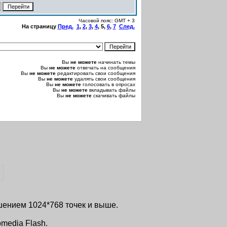
Часовой пояс: GMT + 3
На страницу
Пред.
1
,
2
,
3
,
4
,
5
,
6
,
7
След.
Вы
не можете
начинать темы
Вы
не можете
отвечать на сообщения
Вы
не можете
редактировать свои сообщения
Вы
не можете
удалять свои сообщения
Вы
не можете
голосовать в опросах
Вы
не можете
вкладывать файлы
Вы
не можете
скачивать файлы
ешением 1024*768 точек и выше.
media Flash.