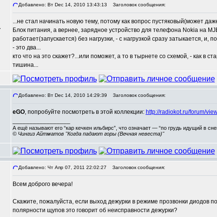
Добавлено: Вт Dec 14, 2010 13:43:13
Заголовок сообщения:
...не стал начинать новую тему, потому как вопрос пустяковый(может даже 
,
Блок питания, а вернее, зарядное устройство для телефона Nokia на MJE1
работает(запускается) без нагрузки, - с нагрузкой сразу затыкается, и,
- это два...
кто что на это скажет?...или поможет, а то в тырнете со схемой, - как в ста
тишина...
Добавлено: Вт Dec 14, 2010 14:29:39
Заголовок сообщения:
eGO
, попробуйте посмотреть в этой коллекции:
http://radiokot.ru/forum/v
_________________
А ещё называют его “кар кечкен ильбирс”, что означает — “по грудь идущий в сн
© Чингиз Айтматов "Когда падают горы (Вечная невеста)"
Добавлено: Чт Апр 07, 2011 22:02:27
Заголовок сообщения:
Всем доброго вечера!
Скажите, пожалуйста, если выход дежурки в режиме прозвонки диодов по
полярности щупов это говорит об неисправности дежурки?