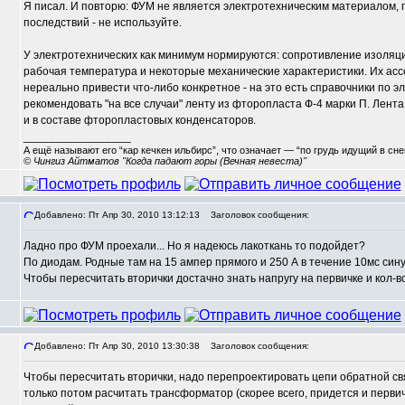
Я писал. И повторю: ФУМ не является электротехническим материалом, 
последствий - не используйте.
У электротехнических как минимум нормируются: сопротивление изоляци
рабочая температура и некоторые механические характеристики. Их асс
нереально привести что-либо конкретное - на это есть справочники по 
рекомендовать "на все случаи" ленту из фторопласта Ф-4 марки П. Лента
и в составе фторопластовых конденсаторов.
_________________
А ещё называют его “кар кечкен ильбирс”, что означает — “по грудь идущий в сн
© Чингиз Айтматов "Когда падают горы (Вечная невеста)"
Добавлено: Пт Апр 30, 2010 13:12:13
Заголовок сообщения:
Ладно про ФУМ проехали... Но я надеюсь лакоткань то подойдет?
По диодам. Родные там на 15 ампер прямого и 250 А в течение 10мс синус
Чтобы пересчитать вторички достачно знать напругу на первичке и кол-во
Добавлено: Пт Апр 30, 2010 13:30:38
Заголовок сообщения:
Чтобы пересчитать вторички, надо перепроектировать цепи обратной св
только потом расчитать трансформатор (скорее всего, придется и перви