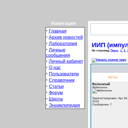
Навигация
·
Главная
·
Архив новостей
·
Лаборатория
ИИП (импул
·
Личные
На страницу
Пред.
1
,
2
,
сообщения
·
Личный кабинет
·
О нас
·
Пользователи
Автор
·
Справочник
Волосатый
·
Статьи
Ирбисенок
·
Форум
·
Школа
Зарегистрирован: Apr 29,
2010
·
Энциклопедия
Сообщения: 7