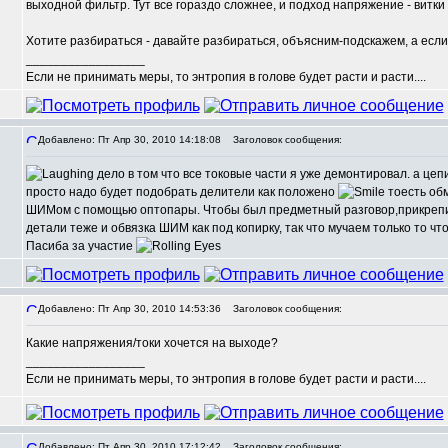
выходной фильтр. Тут все гораздо сложнее, и подход напряжение - витки 
Хотите разбираться - давайте разбираться, объясним-подскажем, а если 
_________________
Если не принимать меры, то энтропия в голове будет расти и расти....
Добавлено: Пт Апр 30, 2010 14:18:08
Заголовок сообщения:
дело в том что все токовые части я уже демонтировал. а цеп
просто надо будет подобрать делители как положено
тоесть об
ШИМом с помощью оптопары. Чтобы был предметный разговор,прикрепил 
детали теже и обвязка ШИМ как под копирку, так что мучаем только то чт
Пасиба за участие
Добавлено: Пт Апр 30, 2010 14:53:36
Заголовок сообщения:
Какие напряжения/токи хочется на выходе?
_________________
Если не принимать меры, то энтропия в голове будет расти и расти....
Добавлено: Пт Апр 30, 2010 17:12:42
Заголовок сообщения: