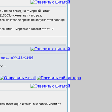
и не по-теме), но геморный...итак:
3003, - схемы нет - это раз,
 потом некоторое время не запускается вообще
ром кино:...мёртвые с косами стоят...и
iewtopic.php?f=11&t=11495
егу”…
казывает одно и тоже, вне зависимости от