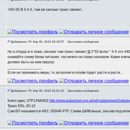
+55/-55 В 3-4 А, там уж сколько транс сможет...
Добавлено: Пт Апр 30, 2010 20:18:57
Заголовок сообщения:
Ну а откуда ж я знаю, сколько там транс сможет;]]] 2*55 вольт * 4 А это 44
снимайте схему блока питания, так ничего не скажу наскоком. Какие ключи
должен быть на нем сверху)
_________________
Если не принимать меры, то энтропия в голове будет расти и расти....
Добавлено: Пт Апр 30, 2010 22:01:42
Заголовок сообщения:
Ключ один, STP13NK60Z
http://www.datasheet.org.uk/pdf-datasheets/Datas
Транс ERL-35-10
Сам БП называется HEC-350AR-PTF. Схема ШИМ выше, она как под копир