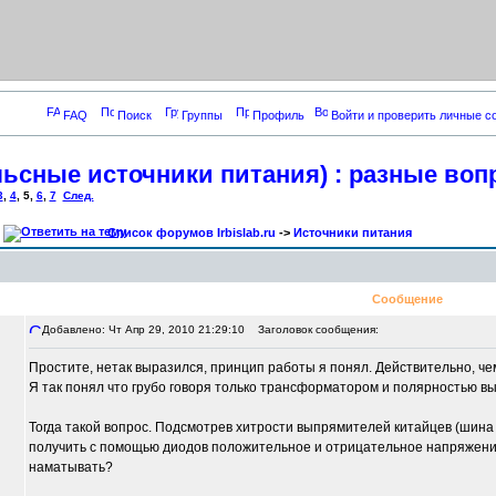
FAQ
Поиск
Группы
Профиль
Войти и проверить личные 
ьсные источники питания) : разные во
3
,
4
,
5
,
6
,
7
След.
Список форумов Irbislab.ru
->
Источники питания
Сообщение
Добавлено: Чт Апр 29, 2010 21:29:10
Заголовок сообщения:
Простите, нетак выразился, принцип работы я понял. Действительно, чем
Я так понял что грубо говоря только трансформатором и полярностью 
Тогда такой вопрос. Подсмотрев хитрости выпрямителей китайцев (шина 
получить с помощью диодов положительное и отрицательное напряжение
наматывать?