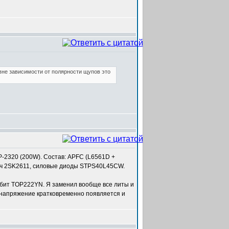
вне зависимости от полярности щупов это
-2320 (200W). Состав: APFC (L6561D +
ч 2SK2611, силовые диоды STPS40L45CW.
бит TOP222YN. Я заменил вообще все литы и
 напряжение кратковременно появляется и