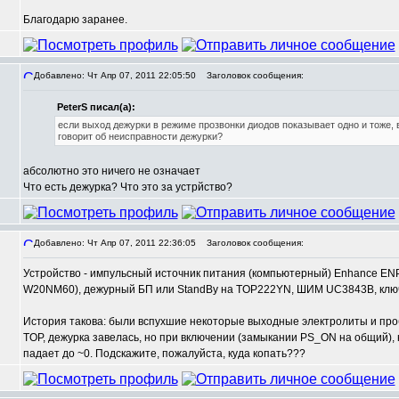
Благодарю заранее.
Добавлено: Чт Апр 07, 2011 22:05:50
Заголовок сообщения:
PeterS писал(а):
если выход дежурки в режиме прозвонки диодов показывает одно и тоже, 
говорит об неисправности дежурки?
абсолютно это ничего не означает
Что есть дежурка? Что это за устрйство?
Добавлено: Чт Апр 07, 2011 22:36:05
Заголовок сообщения:
Устройство - импульсный источник питания (компьютерный) Enhance ENP
W20NM60), дежурный БП или StandBy на TOP222YN, ШИМ UC3843B, клю
История такова: были вспухшие некоторые выходные электролиты и про
TOP, дежурка завелась, но при включении (замыкании PS_ON на общий),
падает до ~0. Подскажите, пожалуйста, куда копать???