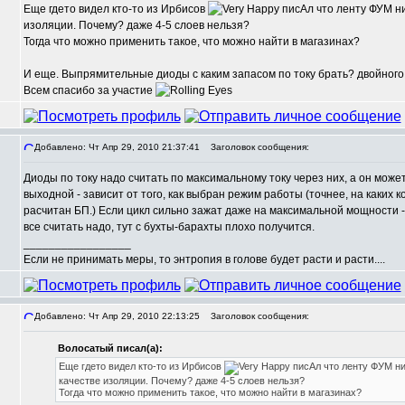
Еще гдето видел кто-то из Ирбисов
писАл что ленту ФУМ ни
изоляции. Почему? даже 4-5 слоев нельзя?
Тогда что можно применить такое, что можно найти в магазинах?
И еще. Выпрямительные диоды с каким запасом по току брать? двойного 
Всем спасибо за участие
Добавлено: Чт Апр 29, 2010 21:37:41
Заголовок сообщения:
Диоды по току надо считать по максимальному току через них, а он мож
выходной - зависит от того, как выбран режим работы (точнее, на каких
расчитан БП.) Если цикл сильно зажат даже на максимальной мощности - 
все считать надо, тут с бухты-барахты плохо получится.
_________________
Если не принимать меры, то энтропия в голове будет расти и расти....
Добавлено: Чт Апр 29, 2010 22:13:25
Заголовок сообщения:
Волосатый писал(а):
Еще гдето видел кто-то из Ирбисов
писАл что ленту ФУМ ни
качестве изоляции. Почему? даже 4-5 слоев нельзя?
Тогда что можно применить такое, что можно найти в магазинах?