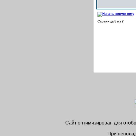
Страница
5
из
7
Сайт оптимизирован для отобра
При неполад