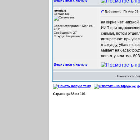
Вернуться к началу
nemizis
Добавлено: Пт Апр 01,
Сеголеток
на керне нет никакой
Зарегистрирован: Mar 16,
ИИП при подключении 
2011
Сообщения: 27
снимал, потом отцепл
Откуда: Георгиевск
интнресное: при уве
в секунду, убавляю г
бывает на басах top25
понял. усилитель 80В
Вернуться к началу
Показать сооб
Список фо
Страница
38
из
101