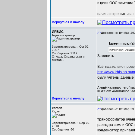
в цепи ООС заменил 
начинаю грешить на ш
Вернуться к началу
ИРБИС
Добавлено: Вт Мар 29,
Администратор
kareen писал(а)
Зарегистрирован: Oct 02,
начинаю грешить
2007
Сообщения: 2117
Заменить.
Откуда: Cтрана скал и
снегов...
Всё тщательно прове
http://www.irbislab.
были учтены данные
_________________
А ещё называют его “ка
© Чингиз Айтматов "Ко
Вернуться к началу
kareen
Добавлено: Вт Мар 29,
Кадет
трансформатор очень 
Зарегистрирован: Sep 02,
разводка земли ООС 
2010
Сообщения: 90
конденсатор припаял