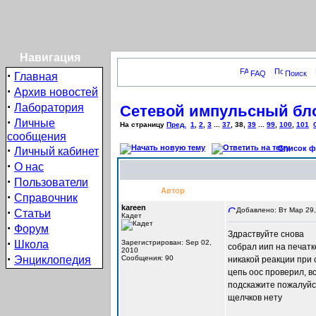
Навигация
·
FAQ
Поиск
Главная
·
Архив новостей
·
Лаборатория
Сетевой импульсный бло
·
Личные
На страницу
Пред.
1
,
2
,
3
...
37
,
38
,
39
...
99
,
100
,
101
сообщения
·
Список фо
Личный кабинет
·
О нас
·
Пользователи
Автор
·
Справочник
kareen
·
Добавлено: Вт Мар 29,
Статьи
Кадет
·
Форум
Здраствуйте снова
·
Школа
Зарегистрирован: Sep 02,
собрал иип на печат
2010
·
Энциклопедия
Сообщения: 90
никакой реакции при 
цепь оос проверил, в
подскажите пожалуйст
щелчков нету