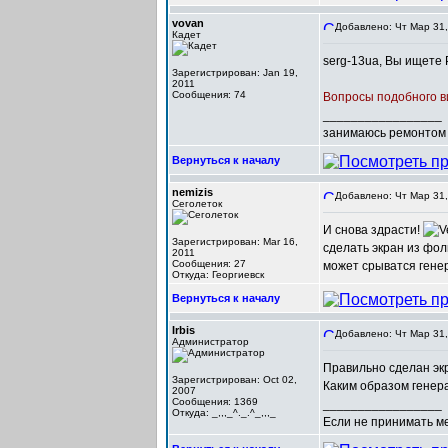
vovan
Добавлено: Чт Мар 31,
Кадет
serg-13ua, Вы ищете 
Зарегистрирован: Jan 19,
2011
Сообщения: 74
Вопросы подобного в
_________________
занимаюсь ремонтом 
Вернуться к началу
nemizis
Добавлено: Чт Мар 31,
Сеголеток
И снова здрасти!
Зарегистрирован: Mar 16,
сделать экран из фол
2011
Сообщения: 27
может срыватся генер
Откуда: Георгиевск
Вернуться к началу
Irbis
Добавлено: Чт Мар 31,
Администратор
Правильно сделан экр
Зарегистрирован: Oct 02,
Каким образом генер
2007
Сообщения: 1369
_________________
Откуда: _,,,_^._.^_,,,_
Если не принимать мер