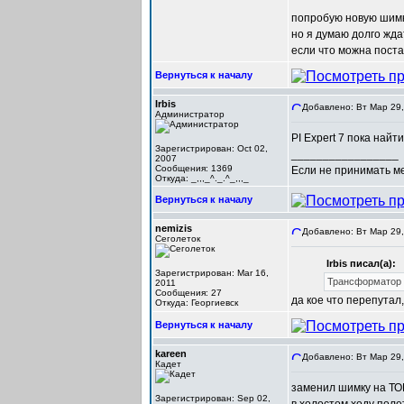
попробую новую шим
но я думаю долго жд
если что можна пост
Вернуться к началу
Irbis
Добавлено: Вт Мар 29,
Администратор
PI Expert 7 пока найт
Зарегистрирован: Oct 02,
_________________
2007
Сообщения: 1369
Если не принимать мер
Откуда: _,,,_^._.^_,,,_
Вернуться к началу
nemizis
Добавлено: Вт Мар 29,
Сеголеток
Irbis писал(а):
Зарегистрирован: Mar 16,
Трансформатор н
2011
Сообщения: 27
да кое что перепута
Откуда: Георгиевск
Вернуться к началу
kareen
Добавлено: Вт Мар 29,
Кадет
заменил шимку на ТОР
Зарегистрирован: Sep 02,