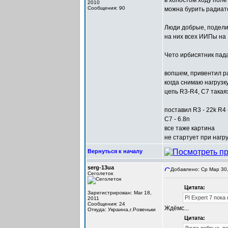
в холостом ходу пол
2010
Сообщения: 90
можна бурить радиато
Люди добрые, поделит
на них всех ИИПы на 
Чето ирбисятник пада
вопшем, привентил ра
когда снимаю нагрузк
цепь R3-R4, C7 такая
поставил R3 - 22k R4 
C7 - 6.8n
все таже картина
не стартует при наг
Вернуться к началу
serg-13ua
Добавлено: Ср Мар 30,
Сеголеток
Цитата:
Зарегистрирован: Mar 18,
PI Expert 7 пока
2011
Сообщения: 24
Ждёмс...
Откуда: Украина,г.Ровеньки
Цитата: