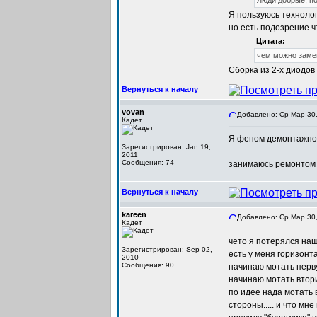
Люди добрые, по
Я пользуюсь технолог
но есть подозрение ч
Цитата:
чем можно заме
Сборка из 2-х диодо
Вернуться к началу
vovan
Добавлено: Ср Мар 30,
Кадет
Я феном демонтажной 
Зарегистрирован: Jan 19,
_________________
2011
Сообщения: 74
занимаюсь ремонтом 
Вернуться к началу
kareen
Добавлено: Ср Мар 30,
Кадет
чето я потерялся на
Зарегистрирован: Sep 02,
есть у меня горизонт
2010
Сообщения: 90
начинаю мотать перву
начинаю мотать втори
по идее нада мотать 
стороны..... и что м