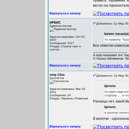
правилу "буравчика" 
мотал на горизонтал
Вернуться к началу
ИРБИС
Добавлено: Ср Мар 30,
Администратор
kareen писал(а)
Зарегистрирован: Oct 02,
по правилу "бур
2007
Сообщения: 2117
Все обмотки наматыва
Откуда: Cтрана скал и
снегов...
_________________
А ещё называют его “ка
© Чингиз Айтматов "Ко
Вернуться к началу
serg-13ua
Добавлено: Ср Мар 30,
Сеголеток
Цитата:
Зарегистрирован: Mar 18,
по идее нада мо
2011
Сообщения: 24
стороны..... и ч
Откуда: Украина,г.Ровеньки
Разницы нет, какой В
Цитата:
в кипятке ничего
В кипятке - однозначн
Вернуться к началу