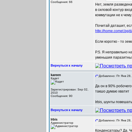
Сообщения: 66
Нет, земля разведена 
в силовой контур вхо
коммутации не к чему.
Почитай даташит, ес
http://home.comet.bg
Если коротко - то зе
P.S. Я неправильно н
уменьшия паразитных
Вернуться к началу
kareen
Добавлено: Пт Янв 28,
Кадет
Да он в 90% робочего
Зарегистрирован: Sep 02,
такшо думаю хватит
2010
Сообщения: 90
Irbis, шунты повешат
Вернуться к началу
Irbis
Добавлено: Пт Янв 28,
Администратор
Конденсаторы? Да. Че