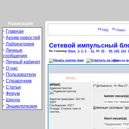
Навигация
·
FAQ
Поиск
Главная
·
Архив новостей
·
Лаборатория
Сетевой импульсный бло
·
Личные
На страницу
Пред.
1
,
2
,
3
...
31
,
32
,
33
...
99
,
100
,
101
сообщения
·
Список фо
Личный кабинет
·
О нас
·
Пользователи
Автор
·
Справочник
ИРБИС
·
Добавлено: Чт Янв 27,
Статьи
Администратор
·
Форум
kareen писал(а)
·
Школа
Зарегистрирован: Oct 02,
а чем это чрева
2007
·
Энциклопедия
Сообщения: 2117
Длинные силовые "дор
Откуда: Cтрана скал и
снегов...
Horri писал(а):
Предлагают ПЭЛ