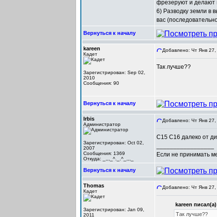
фрезеруют и делают п
6) Разводку земли в 
вас (последовательно)
Вернуться к началу
kareen
Добавлено: Чт Янв 27,
Кадет
Так лучше??
Зарегистрирован: Sep 02,
2010
Сообщения: 90
Вернуться к началу
Irbis
Добавлено: Чт Янв 27,
Администратор
C15 C16 далеко от ди
Зарегистрирован: Oct 02,
_________________
2007
Сообщения: 1369
Если не принимать мер
Откуда: _,,,_^._.^_,,,_
Вернуться к началу
Thomas
Добавлено: Чт Янв 27,
Кадет
kareen писал(а)
Зарегистрирован: Jan 09,
Так лучше??
2011