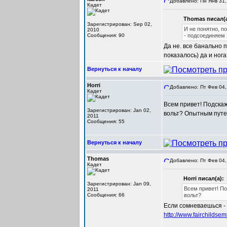
Добавлено: Пн Янв 31,
Кадет
Thomas писал(а
Зарегистрирован: Sep 02,
И не понятно, п
2010
Сообщения: 90
- подсоединяем 
Да не. все банально
показалось) да и ног
Вернуться к началу
Horri
Добавлено: Пт Фев 04,
Кадет
Всем привет! Подскаж
Зарегистрирован: Jan 02,
вольт? Опытным путем
2011
Сообщения: 55
Вернуться к началу
Thomas
Добавлено: Пт Фев 04,
Кадет
Horri писал(а):
Зарегистрирован: Jan 09,
Всем привет! По
2011
Сообщения: 66
вольт?
Если сомневаешься - 
http://www.fairchildse