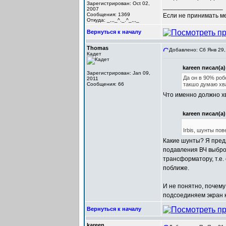
Зарегистрирован: Oct 02,
_________________
2007
Сообщения: 1369
Если не принимать мер
Откуда: _,,,_^._.^_,,,_
Вернуться к началу
Thomas
Добавлено: Сб Янв 29,
Кадет
kareen писал(а)
Зарегистрирован: Jan 09,
Да он в 90% роб
2011
Сообщения: 66
такшо думаю хв
Что именно должно хв
kareen писал(а)
Irbis, шунты по
Какие шунты? Я пред
подавления ВЧ выбро
трансформатору, т.е
поближе.
И не понятно, почему
подсоединяем экран к
Вернуться к началу
kareen