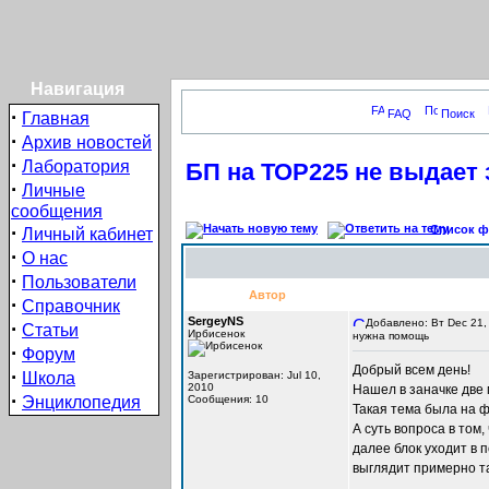
Навигация
·
FAQ
Поиск
Главная
·
Архив новостей
·
Лаборатория
БП на ТОР225 не выдает
·
Личные
сообщения
·
Список фо
Личный кабинет
·
О нас
·
Пользователи
Автор
·
Справочник
SergeyNS
Добавлено: Вт Dec 21,
·
Статьи
Ирбисенок
нужна помощь
·
Форум
Добрый всем день!
·
Школа
Зарегистрирован: Jul 10,
2010
Нашел в заначке две 
·
Энциклопедия
Сообщения: 10
Такая тема была на 
А суть вопроса в том,
далее блок уходит в 
выглядит примерно та