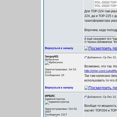
POL-15020 TOP-22
POL-15020 TOP-22
Для TOP-224 там указ
224, да и TOP-225 с
трансформатора указ
Впрочем, надо попод
_________________
А ещё называют его “ка
© Чингиз Айтматов "Ко
Вернуться к началу
SergeyNS
Добавлено: Ср Dec 22,
Ирбисенок
Возможно, что так. Н
Зарегистрирован: Jul 10,
http://chip-cont.ru/pdf/
2010
Сообщения: 10
Так там написано (вп
использовать то что б
Вернуться к началу
ИРБИС
Добавлено: Ср Dec 22,
Администратор
Вообще-то мощность 
Зарегистрирован: Oct 02,
насчёт TOP204 и TOP2
2007
Сообщения: 2117