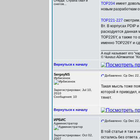
Откуда: Cтрана скал и
TOP204
имеет доволь
снегов...
новым разработкам о
TOP221-227
смотрим. 
Вт. В корпусах PDIP 
расходуется данная 
TOP226Y, а также то 
именно TOP226Y и сд
_________________
А ещё называют его “ка
© Чингиз Айтматов "Ко
Вернуться к началу
SergeyNS
Добавлено: Ср Dec 22,
Ирбисенок
Такая мысль тоже по
Зарегистрирован: Jul 10,
которой я приводил, 
2010
Сообщения: 10
тянет.
Вернуться к началу
ИРБИС
Добавлено: Ср Dec 22,
Администратор
В той статье я так и
Зарегистрирован: Oct 02,
остались без ответа. 
2007