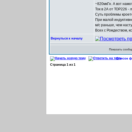
~820мкГн. А вот намо
Ток в 2А от ТОР226 - л
Суть проблемы кроетс
При малой индуктивн
м/с раньше, чем насту
Всех с Рождеством, к
Вернуться к началу
Показать сооб
Список фо
Страница
1
из
1