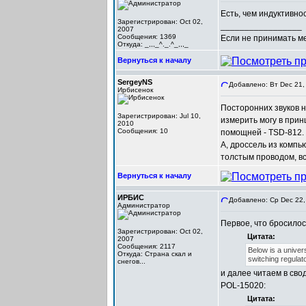
Есть, чем индуктивно
Зарегистрирован: Oct 02,
_________________
2007
Сообщения: 1369
Если не принимать мер
Откуда: _,,,_^._.^_,,,_
Вернуться к началу
SergeyNS
Добавлено: Вт Dec 21,
Ирбисенок
Посторонних звуков н
Зарегистрирован: Jul 10,
измерить могу в принц
2010
Сообщения: 10
помощней - TSD-812. 
А, дроссель из компь
толстым проводом, вс
Вернуться к началу
ИРБИС
Добавлено: Ср Dec 22,
Администратор
Первое, что бросилось
Зарегистрирован: Oct 02,
Цитата:
2007
Сообщения: 2117
Below is a univer
Откуда: Cтрана скал и
switching regulato
снегов...
и далее читаем в св
POL-15020:
Цитата: