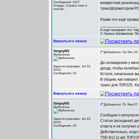
Сообщения: 2117
конкретная реализаци
Откуда: Cтрана скал и
трансформатором POL
снегов...
Разве что ещё провер
_________________
А ещё называют его “ка
© Чингиз Айтматов "Ко
Вернуться к началу
SergeyNS
Добавлено: Ср Dec 22,
Ирбисенок
Да охлаждение у мен
Зарегистрирован: Jul 10,
диоду, чтобы колебан
2010
Сообщения: 10
Кстати, начальные вы
В общем, как говорил 
транс для ТОР225. Хе
Вернуться к началу
SergeyNS
Добавлено: Пт Янв 07,
Ирбисенок
Сообщаю о результат
Зарегистрирован: Jul 10,
Статья (исходная) де
2010
Сообщения: 10
ответа я не получил 
Действительно, подс
TSD-812 (с м/с ТОР22