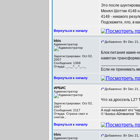
Это после шунтирова
Менял Шоттки 4148 н
4148 - никакого резул
Подскажите, плз, в к
Вернуться к началу
Irbis
Добавлено: Вт Dec 21,
Администратор
Блок питания какие-н
Зарегистрирован: Oct 02,
намотан трансформа
2007
Сообщения: 1369
_________________
Откуда: _,,,_^._.^_,,,_
Если не принимать мер
Вернуться к началу
ИРБИС
Добавлено: Вт Dec 21,
Администратор
Что за дроссель L2? 
Зарегистрирован: Oct 02,
_________________
2007
А ещё называют его “ка
Сообщения: 2117
Откуда: Cтрана скал и
© Чингиз Айтматов "Ко
снегов...
Вернуться к началу
Irbis
Добавлено: Вт Dec 21,
Администратор