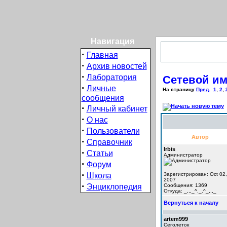
Навигация
·
Главная
·
Архив новостей
·
Лаборатория
Сетевой им
·
Личные
На страницу
Пред.
1
,
2
,
сообщения
·
Личный кабинет
·
О нас
·
Пользователи
Автор
·
Справочник
Irbis
·
Статьи
Администратор
·
Форум
·
Школа
Зарегистрирован: Oct 02,
2007
·
Энциклопедия
Сообщения: 1369
Откуда: _,,,_^._.^_,,,_
Вернуться к началу
artem999
Сеголеток