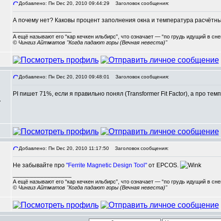
Добавлено: Пн Dec 20, 2010 09:44:29
Заголовок сообщения:
А почему нет? Каковы процент заполнения окна и температура расчётн
_________________
А ещё называют его “кар кечкен ильбирс”, что означает — “по грудь идущий в сн
© Чингиз Айтматов "Когда падают горы (Вечная невеста)"
Добавлено: Пн Dec 20, 2010 09:48:01
Заголовок сообщения:
PI пишет 71%, если я правильно понял (Transformer Fit Factor), а про тем
,
Добавлено: Пн Dec 20, 2010 11:17:50
Заголовок сообщения:
Не забывайте про
"Ferrite Magnetic Design Tool"
от EPCOS.
_________________
А ещё называют его “кар кечкен ильбирс”, что означает — “по грудь идущий в сн
© Чингиз Айтматов "Когда падают горы (Вечная невеста)"