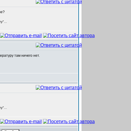
ые?
егу”…
пературу там ничего нет.
егу”…