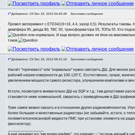
Добавлено: Сб Dec 18, 2010 04:40:49
Заголовок сообщения:
Провел эксперимент с ETD34(16+16, 4,4, зазор 0,5). Результаты таковы.
,
демпфера 95, диода 80, ТВС 50, трансформатора 55, ТОПа 55. Кто подск
или нормально. И еще вопрос должен ли блок на максимальн
токов
Добавлено: Сб Dec 18, 2010 08:41:19
Заголовок сообщения:
Насчёт "горячевато" или "нормально" нужно смотреть ДШ. Для многих ре
рабочий нагрев поверхности до 100-120°С. Есстественно, лучше, конечно,
увеличением мощности самого резистора, улучшением компоновки и вен
Кстати, посмотрите внимательно ДШ на SQP и т.д.: там допустимая рас
становится ниже номинальной, сверьтесь с приведёнными в ДШ графика
Тоже самое можно сказать и в отношении других радиокомпонентов. Ул
более большие и качественные радиаторы (не забывайте, кстати, о теп
полиметилсилоксановой жидкости ПМС при установке элемента на радиа
(вентилятор).
_________________
А ещё называют его “кар кечкен ильбирс”, что означает — “по грудь идущий в сн