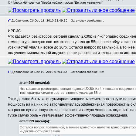
© Чингиз Айтматов "Когда падают горы (Вечная невеста)"
Добавлено: Сб Dec 18, 2010 23:49:15
Заголовок сообщения:
ИРБИС
,
Что касается резисторов, сегодня сделал 2Х30к из 4-х попарно соедине
температура каждого соответственно упала до 55гр, после обдува заны
усех частей упала и вовсе до 30гр. Остался вопрос правильной, а точне
получения минимальной индуктивности рассеяния и злосчастных иголках
Добавлено: Вс Dec 19, 2010 07:41:32
Заголовок сообщения:
artem999 писал(а):
Что касается резисторов, сегодня сделал 2Х30к из 4-х попарно соединен
температура каждого соответственно упала до 55гр
Так и должно быть: хотя суммарная мощность резисторов по сути не изм
мощность на на них, но зато увеличилась эффективная поверхностиь ох
как раз по сути и получается, если рассеиваемую мощность поделить н
ту же самую роль – увеличивает эффективную площадь охлаждения.
artem999 писал(а):
Остался вопрос правильной, а точнее грамотной намотке трансформатор
индуктивности рассеяния