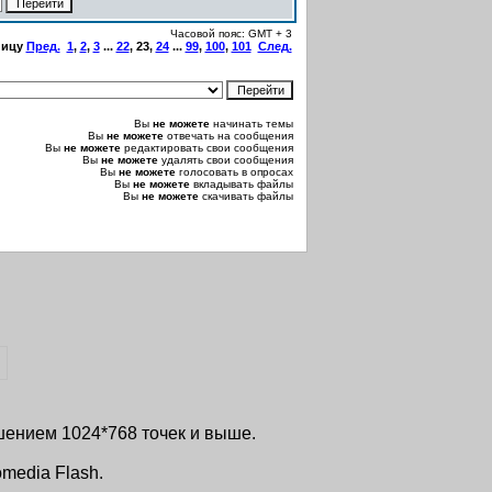
Часовой пояс: GMT + 3
ницу
Пред.
1
,
2
,
3
...
22
,
23
,
24
...
99
,
100
,
101
След.
Вы
не можете
начинать темы
Вы
не можете
отвечать на сообщения
Вы
не можете
редактировать свои сообщения
Вы
не можете
удалять свои сообщения
Вы
не можете
голосовать в опросах
Вы
не можете
вкладывать файлы
Вы
не можете
скачивать файлы
ешением 1024*768 точек и выше.
media Flash.