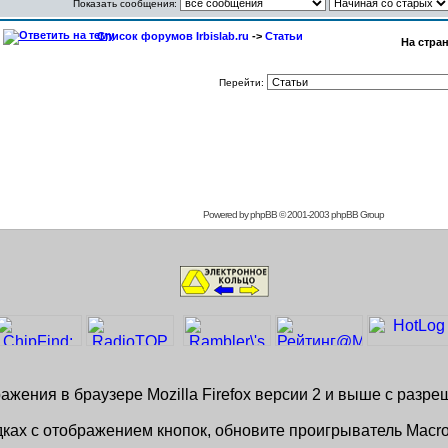
Показать сообщения:
Список форумов Irbislab.ru
->
Статьи
На стра
Перейти:
Powered by
phpBB
© 2001-2003 phpBB Group
жения в браузере Mozilla Firefox версии 2 и выше с разр
ках с отображением кнопок, обновите проигрыватель Macro