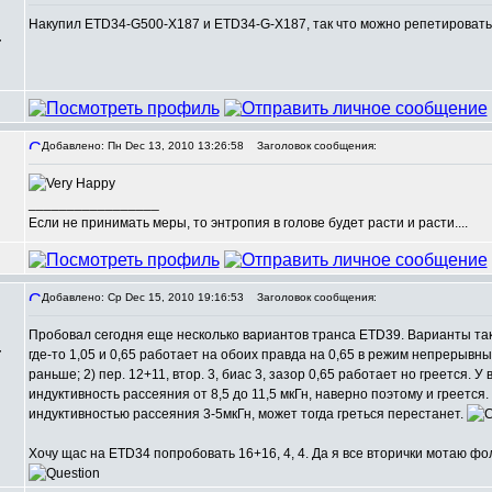
Накупил ETD34-G500-X187 и ETD34-G-X187, так что можно репетировать 
,
Добавлено: Пн Dec 13, 2010 13:26:58
Заголовок сообщения:
_________________
Если не принимать меры, то энтропия в голове будет расти и расти....
Добавлено: Ср Dec 15, 2010 19:16:53
Заголовок сообщения:
Пробовал сегодня еще несколько вариантов транса ETD39. Варианты таковы
,
где-то 1,05 и 0,65 работает на обоих правда на 0,65 в режим непрерывных
раньше; 2) пер. 12+11, втор. 3, биас 3, зазор 0,65 работает но греется.
индуктивность рассеяния от 8,5 до 11,5 мкГн, наверно поэтому и греется.
индуктивностью рассеяния 3-5мкГн, может тогда греться перестанет.
Хочу щас на ETD34 попробовать 16+16, 4, 4. Да я все вторички мотаю ф