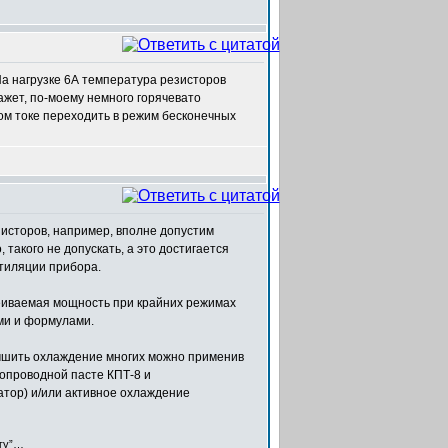
 На нагрузке 6А температура резисторов
ажет, по-моему немного горячевато
ом токе переходить в режим бесконечных
зисторов, например, вполне допустим
 такого не допускать, а это достигается
тиляции прибора.
сеиваемая мощность при крайних режимах
ми и формулами.
учшить охлаждение многих можно применив
лопроводной пасте КПТ-8 и
тор) и/или активное охлаждение
егу”…