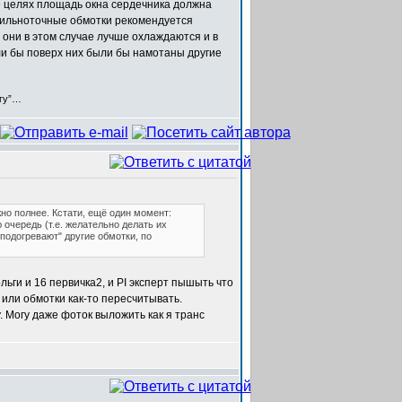
же целях площадь окна сердечника должна
 сильноточные обмотки рекомендуется
 они в этом случае лучше охлаждаются и в
ли бы поверх них были бы намотаны другие
егу”…
но полнее. Кстати, ещё один момент:
очередь (т.е. желательно делать их
подогревают" другие обмотки, по
льги и 16 первичка2, и PI эксперт пышыть что
 или обмотки как-то пересчитывать.
. Могу даже фоток выложить как я транс