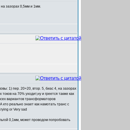
на зазорах 0,5мм и 1мм.
: 1) пер. 20+20, втор. 5, биас 4, на зазорах
 токов на 70% уходит,ну и греется также как
 У всех вариантов трансформаторов
 А кто реально знает как намотать транс с
ольгой 0,1мм, может проводом попробовать