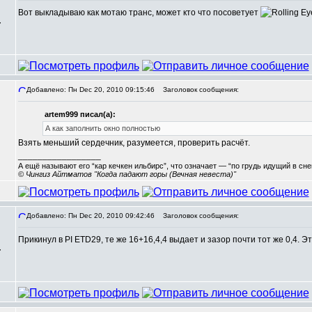
Вот выкладываю как мотаю транс, может кто что посоветует
,
Добавлено: Пн Dec 20, 2010 09:15:46
Заголовок сообщения:
artem999 писал(а):
А как заполнить окно полностью
Взять меньший сердечник, разумеется, проверить расчёт.
_________________
А ещё называют его “кар кечкен ильбирс”, что означает — “по грудь идущий в сн
© Чингиз Айтматов "Когда падают горы (Вечная невеста)"
Добавлено: Пн Dec 20, 2010 09:42:46
Заголовок сообщения:
Прикинул в PI ETD29, те же 16+16,4,4 выдает и зазор почти тот же 0,4. 
,