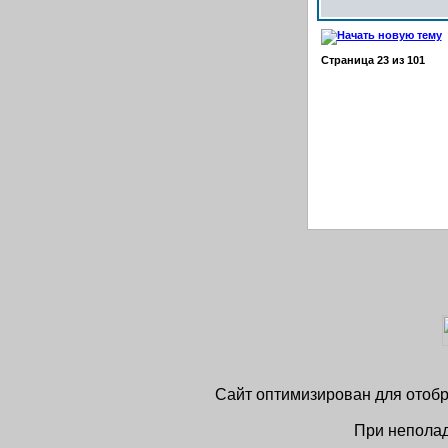
Страница
23
из
101
Сайт оптимизирован для отобра
При неполад