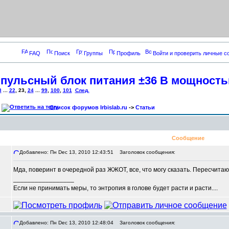
FAQ
Поиск
Группы
Профиль
Войти и проверить личные 
пульсный блок питания ±36 В мощность
3
...
22
,
23
,
24
...
99
,
100
,
101
След.
Список форумов Irbislab.ru
->
Статьи
Сообщение
Добавлено: Пн Dec 13, 2010 12:43:51
Заголовок сообщения:
Мда, поверинт в очередной раз ЖЖОТ, все, что могу сказать. Пересчитаю 
_________________
Если не принимать меры, то энтропия в голове будет расти и расти....
Добавлено: Пн Dec 13, 2010 12:48:04
Заголовок сообщения: