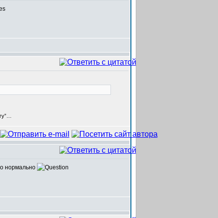
егу”…
Это нормально