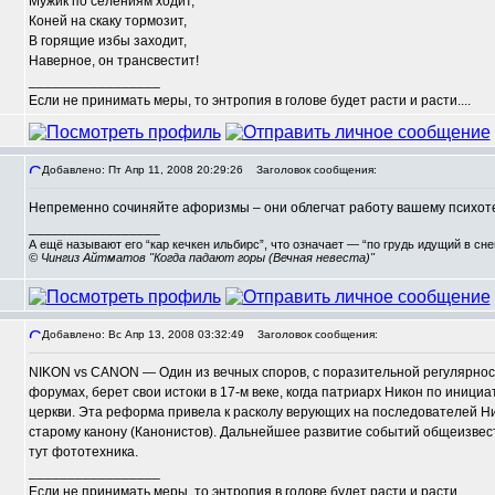
Мужик по селениям ходит,
Коней на скаку тормозит,
В горящие избы заходит,
Наверное, он трансвестит!
_________________
Если не принимать меры, то энтропия в голове будет расти и расти....
Добавлено: Пт Апр 11, 2008 20:29:26
Заголовок сообщения:
Непременно сочиняйте афоризмы – они облегчат работу вашему психоте
_________________
А ещё называют его “кар кечкен ильбирс”, что означает — “по грудь идущий в сн
© Чингиз Айтматов "Когда падают горы (Вечная невеста)"
Добавлено: Вс Апр 13, 2008 03:32:49
Заголовок сообщения:
NIKON vs CANON — Один из вечных споров, с поразительной регулярно
форумах, берет свои истоки в 17-м веке, когда патриарх Никон по иниц
церкви. Эта реформа привела к расколу верующих на последователей Ник
старому канону (Канонистов). Дальнейшее развитие событий общеизвест
тут фототехника.
_________________
Если не принимать меры, то энтропия в голове будет расти и расти....