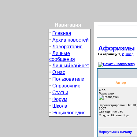
Навигация
·
Главная
·
Архив новостей
·
Лаборатория
Афоризмы
·
Личные
На страницу
1
,
2
След.
сообщения
·
Личный кабинет
·
О нас
·
Пользователи
Автор
·
Справочник
One
·
Статьи
Разведчик
·
Форум
·
Школа
Зарегистрирован: Oct 10,
2007
·
Энциклопедия
Сообщения: 259
Откуда: Ukraine, Kyiv
Вернуться к началу