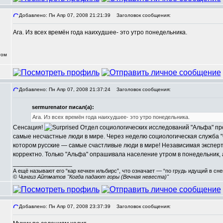
Добавлено: Пн Апр 07, 2008 21:21:39
Заголовок сообщения:
Ага. Из всех времён года наихудшее- это утро понедельника.
том
Добавлено: Пн Апр 07, 2008 21:37:24
Заголовок сообщения:
sermurenator писал(а):
Ага. Из всех времён года наихудшее- это утро понедельника.
Сенсация!
Отдел социологических исследований "Альфа" про
самые несчастные люди в мире. Через неделю социологическая служба "
котором русские — самые счастливые люди в мире! Независимая эксперт
корректно. Только "Альфа" опрашивала население утром в понедельник, 
_________________
А ещё называют его “кар кечкен ильбирс”, что означает — “по грудь идущий в сн
© Чингиз Айтматов "Когда падают горы (Вечная невеста)"
Добавлено: Пн Апр 07, 2008 23:37:39
Заголовок сообщения: