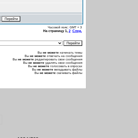
Часовой пояс: GMT + 3
На страницу
1
,
2
След.
Вы
не можете
начинать темы
Вы
не можете
отвечать на сообщения
Вы
не можете
редактировать свои сообщения
Вы
не можете
удалять свои сообщения
Вы
не можете
голосовать в опросах
Вы
не можете
вкладывать файлы
Вы
не можете
скачивать файлы