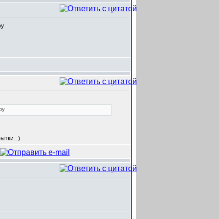
тки...)