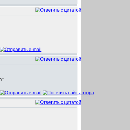
егу”…