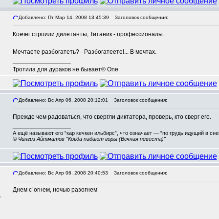
Добавлено: Пт Мар 14, 2008 13:45:39
Заголовок сообщения:
Ковчег строили дилетанты, Титаник - профессионалы.
Мечтаете разбогатеть? - Разбогатеете!... В мечтах.
_________________
Тротила для дураков не бывает® One
Добавлено: Вс Апр 06, 2008 20:12:01
Заголовок сообщения:
Прежде чем радоваться, что свергли диктатора, проверь, кто сверг его.
_________________
А ещё называют его “кар кечкен ильбирс”, что означает — “по грудь идущий в сн
© Чингиз Айтматов "Когда падают горы (Вечная невеста)"
Добавлено: Вс Апр 06, 2008 20:40:53
Заголовок сообщения:
Днем с`огнем, ночью разогнем
,