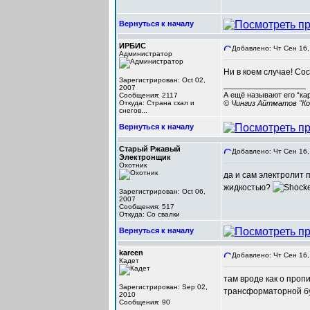
Вернуться к началу
ИРБИС
Добавлено: Чт Сен 16,
Администратор
Ни в коем случае! Со
Зарегистрирован: Oct 02,
_________________
2007
А ещё называют его “ка
Сообщения: 2117
Откуда: Cтрана скал и
© Чингиз Айтматов "Ко
снегов...
Вернуться к началу
Старый Ржавый
Добавлено: Чт Сен 16,
Электронщик
Охотник
да и сам электролит 
жидкостью?
Зарегистрирован: Oct 06,
2007
Сообщения: 517
Откуда: Со свалки
Вернуться к началу
kareen
Добавлено: Чт Сен 16,
Кадет
там вроде как о проп
Зарегистрирован: Sep 02,
трансформаторной бум
2010
Сообщения: 90