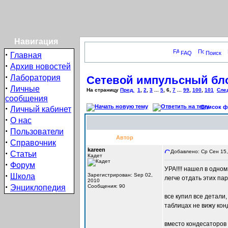
Навигация
·
FAQ
Поиск
Главная
·
Архив новостей
·
Лаборатория
Сетевой импульсный бло
·
Личные
На страницу
Пред.
1
,
2
,
3
...
5
,
6
,
7
...
99
,
100
,
101
Сле
сообщения
·
Список фо
Личный кабинет
·
О нас
·
Пользователи
Автор
·
Справочник
kareen
·
Добавлено: Ср Сен 15,
Статьи
Кадет
·
Форум
УРА!!!! нашел в одно
·
Школа
Зарегистрирован: Sep 02,
легче отдать этих па
2010
·
Энциклопедия
Сообщения: 90
все купил все дета
таблицах не вижу ко
вместо кондесаторов 