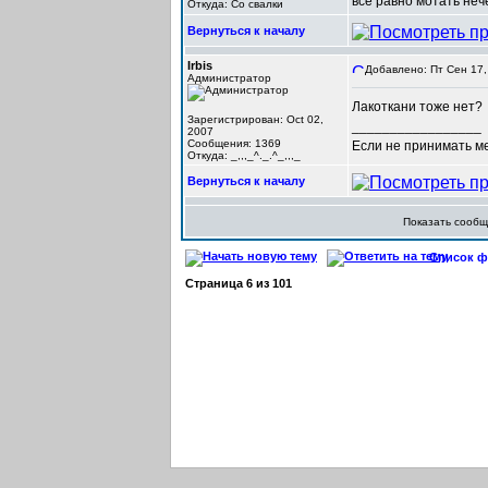
всё равно мотать нече
Откуда: Со свалки
Вернуться к началу
Irbis
Добавлено: Пт Сен 17,
Администратор
Лакоткани тоже нет?
Зарегистрирован: Oct 02,
_________________
2007
Сообщения: 1369
Если не принимать мер
Откуда: _,,,_^._.^_,,,_
Вернуться к началу
Показать сооб
Список фо
Страница
6
из
101