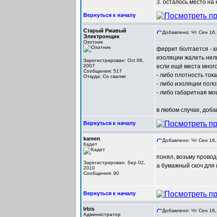
3. осталось место на 
Вернуться к началу
Старый Ржавый
Добавлено: Чт Сен 16,
Электронщик
Охотник
феррит болтается - к
изоляции жалеть нел
Зарегистрирован: Oct 06,
2007
если ещё места много
Сообщения: 517
- либо плотность ток
Откуда: Со свалки
- либо изоляции поло
- либо габаритная м
в любом случае, доба
Вернуться к началу
kareen
Добавлено: Чт Сен 16,
Кадет
понял, возьму прово
Зарегистрирован: Sep 02,
а бумажный скоч для 
2010
Сообщения: 90
Вернуться к началу
Irbis
Добавлено: Чт Сен 16,
Администратор