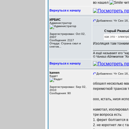
во нашел
чит
Вернуться к началу
ИРБИС
Добавлено: Чт Сен 16,
Администратор
Старый Ржавый
Зарегистрирован: Oct 02,
как это - элект
2007
Сообщения: 2117
Изоляция там тонким 
Откуда: Cтрана скал и
снегов...
_________________
А ещё называют его “ка
© Чингиз Айтматов "Ко
Вернуться к началу
kareen
Добавлено: Чт Сен 16,
Кадет
обошел несколько маг
Зарегистрирован: Sep 02,
перемоткой трансов т
2010
Сообщения: 90
ооо, кстать, низя ис
намотал, изолирова
три вопроса есть:
1. ферит болтается в
2. не коротнет ли с т