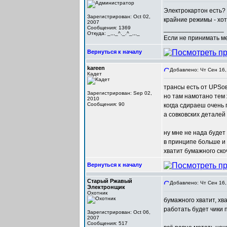
Электрокартон есть? 
Зарегистрирован: Oct 02,
крайние режимы - хот
2007
Сообщения: 1369
_________________
Откуда: _,,,_^._.^_,,,_
Если не принимать мер
Вернуться к началу
kareen
Добавлено: Чт Сен 16,
Кадет
трансы есть от UPSов..
Зарегистрирован: Sep 02,
но там намотано тем 
2010
Сообщения: 90
когда сдираеш очень 
а совковских деталей
ну мне не нада будет 
в принципе больше и
хватит бумажного ск
Вернуться к началу
Старый Ржавый
Добавлено: Чт Сен 16,
Электронщик
Охотник
бумажного хватит, хв
работать будет чики 
Зарегистрирован: Oct 06,
2007
Сообщения: 517