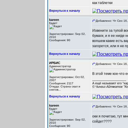
как таблетки
Вернуться к началу
kareen
Добавлено: Чт Сен 16,
Кадет
Извените за тупой в
Зарегистрирован: Sep 02,
бумаги, и я ее нигде
2010
Сообщения: 90
вопшем какие есть ва
загорется, или я не п
Вернуться к началу
ИРБИС
Добавлено: Чт Сен 16,
Администратор
В этой теме кое-что е
Зарегистрирован: Oct 02,
_________________
2007
А ещё называют его “ка
Сообщения: 2117
Откуда: Cтрана скал и
© Чингиз Айтматов "Ко
снегов...
Вернуться к началу
kareen
Добавлено: Чт Сен 16,
Кадет
оки я почитаю, тут м
Зарегистрирован: Sep 02,
сойдет????
2010
Сообщения: 90