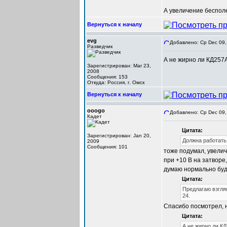
А увеличение беспол
Вернуться к началу
evg
Добавлено: Ср Dec 09,
Разведчик
А не жирно ли КД257
Зарегистрирован: Mar 23,
2008
Сообщения: 153
Откуда: Россия, г. Омск
Вернуться к началу
ooogo
Добавлено: Ср Dec 09,
Кадет
Цитата:
Зарегистрирован: Jan 20,
Должна работать.
2009
Сообщения: 101
тоже подумал, увелич
при +10 В на затворе
думаю нормально буд
Цитата:
Предлагаю взглян
24.
Спасибо посмотрел, 
Цитата:
А не жирно ли К