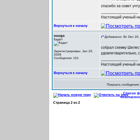
спасибо за совет учту
_________________
Настоящий ученый ни
Вернуться к началу
ooogo
Добавлено: Вс Dec 20,
Кадет
собрал схемку Шелест
Зарегистрирован: Jan 20,
удовлетварительно, 
2009
Сообщения: 101
_________________
Настоящий ученый ни
Вернуться к началу
Показать сообщения
Список фо
безопасно
Страница
2
из
2