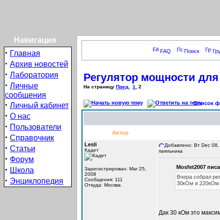
Навигация
·
FAQ
Поиск
Гр
Главная
·
Архив новостей
·
Лаборатория
Регулятор мощности для
·
Личные
На страницу
Пред.
1
,
2
сообщения
·
Список фо
Личный кабинет
·
О нас
·
Пользователи
Автор
·
Справочник
Lesli
Добавлено: Вт Dec 08,
·
Статьи
Кадет
паяльника
·
Форум
Mosfet2007 писа
·
Школа
Зарегистрирован: Mar 25,
2008
Вчера собрал ре
·
Энциклопедия
Сообщения: 111
30кОм и 220кО
Откуда: Москва
Дак 30 кОм это макси