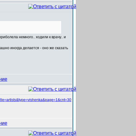
иболела немного.. ходили к врачу.. и
трашно иногда делается - оно же сказать
file=artists&type=vishenka&page=1&cnt=30