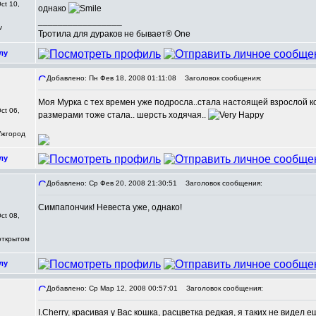
ct 10,
однако
_________________
v
Тротила для дураков не бывает® One
лу
Добавлено: Пн Фев 18, 2008 01:11:08
Заголовок сообщения:
Моя Мурка с тех времен уже подросла..стала настоящей взрослой к
ct 06,
размерами тоже стала.. шерсть ходячая..
 Ужгород
лу
Добавлено: Ср Фев 20, 2008 21:30:51
Заголовок сообщения:
Симпапончик! Невеста уже, однако!
ct 08,
 открытом
лу
Добавлено: Ср Мар 12, 2008 00:57:01
Заголовок сообщения:
I.Cherry, красивая у Вас кошка, расцветка редкая, я таких не видел