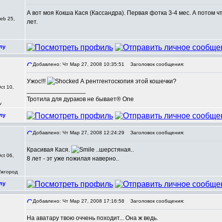
А вот моя Кокша Кася (Кассандра). Первая фотка 3-4 мес. А потом ч
eb 25,
лет.
лу
Добавлено: Чт Мар 27, 2008 10:35:51
Заголовок сообщения:
Ужос!!!
А рентгентоскопия этой кошечки?
ct 10,
_________________
Тротила для дураков не бывает® One
v
лу
Добавлено: Чт Мар 27, 2008 12:24:29
Заголовок сообщения:
Красивая Кася.
..шерстяная..
ct 06,
8 лет - эт уже пожилая наверно..
 Ужгород
лу
Добавлено: Чт Мар 27, 2008 17:16:58
Заголовок сообщения:
На аватару твою оччень походит... Она ж ведь.