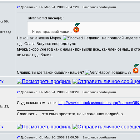
Добавлено: Пн Мар 24, 2008 23:47:28
Заголовок сообщения:
strannicmd писал(а):
ct 06,
... Игорь, красивый кошак...
 Ужгород
Не кошак, а кошка Мурка.
Недавно ..на прошлой неделе пр
т.д.. Слава Богу все впорядке уже..
Мурка скоро уже год как с нами - привыкли все.. как член семьи.. и с
не может где болит..
Славик, ты где такой смайлик нашел?
Подаришь?
лу
Добавлено: Пн Мар 24, 2008 23:50:29
Заголовок сообщения:
С удовольствем.. лови:
http://www.kolobok.us/modules.php?name=Gif&
ar 23,
_________________
Сложность...., это сама простота, но изложенная подробно...
лу
Добавлено: Ср Мар 26, 2008 23:00:59
Заголовок сообщения: