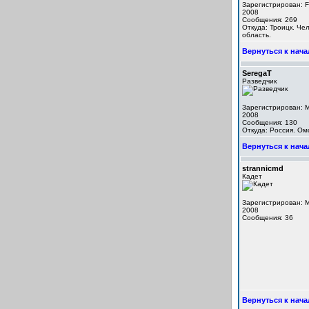
Зарегистрирован: F
2008
Сообщения: 269
Откуда: Троицк. Че
область.
Вернуться к нача
SeregaT
Разведчик
Зарегистрирован: M
2008
Сообщения: 130
Откуда: Россия. Омс
Вернуться к нача
strannicmd
Кадет
Зарегистрирован: M
2008
Сообщения: 36
Вернуться к нача