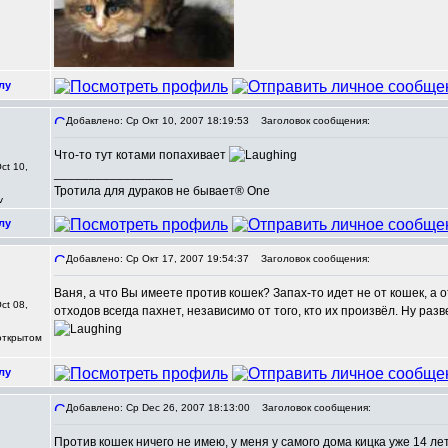
лу
Добавлено: Ср Окт 10, 2007 18:19:53
Заголовок сообщения:
Что-то тут котами попахивает
ct 10,
_________________
Тротила для дураков не бывает® One
v
лу
Добавлено: Ср Окт 17, 2007 19:54:37
Заголовок сообщения:
Ваня, а что Вы имеете против кошек? Запах-то идет не от кошек, а 
ct 08,
отходов всегда пахнет, независимо от того, кто их произвёл. Ну раз
 открытом
лу
Добавлено: Ср Dec 26, 2007 18:13:00
Заголовок сообщения:
Против кошек ничего не имею, у меня у самого дома кицка уже 14 ле