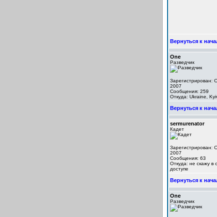
Вернуться к нача
One
Разведчик
Зарегистрирован: O
2007
Сообщения: 259
Откуда: Ukraine, Kyi
Вернуться к нача
sermurenator
Кадет
Зарегистрирован: O
2007
Сообщения: 63
Откуда: не скажу в
доступе
Вернуться к нача
One
Разведчик