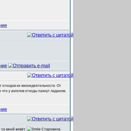
от отходов их жизнедеятельности. От
ве что у ангелов отходы пахнут ладаном.
т со мной живёт.
Старожила