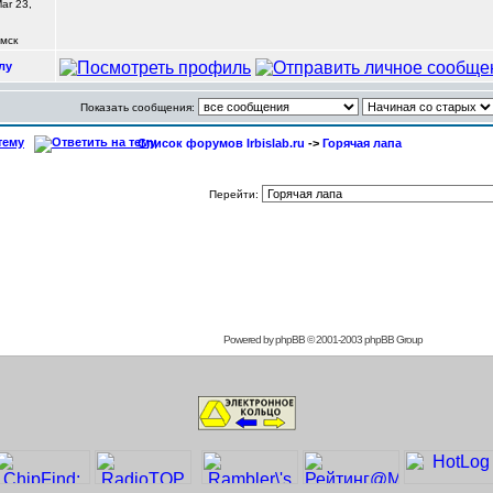
ar 23,
Омск
лу
Показать сообщения:
Список форумов Irbislab.ru
->
Горячая лапа
Перейти:
Powered by
phpBB
© 2001-2003 phpBB Group