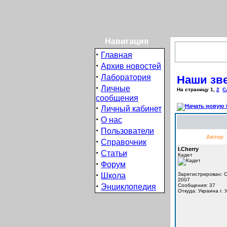
Навигация
·
Главная
·
Архив новостей
·
Лаборатория
Наши зве
·
Личные
На страницу
1
,
2
С
сообщения
·
Личный кабинет
·
О нас
·
Пользователи
Автор
·
Справочник
I.Cherry
·
Статьи
Кадет
·
Форум
·
Школа
Зарегистрирован: O
2007
·
Энциклопедия
Сообщения: 37
Откуда: Украина г.