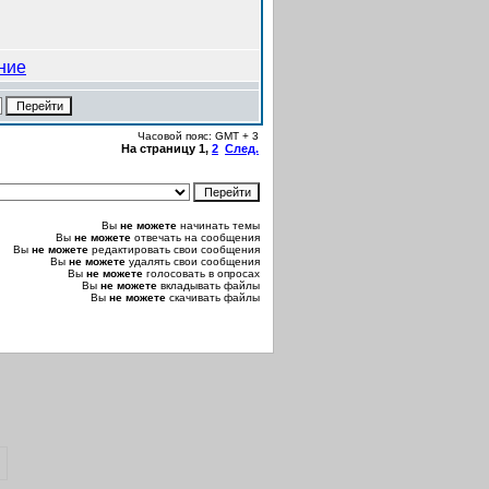
Часовой пояс: GMT + 3
На страницу
1
,
2
След.
Вы
не можете
начинать темы
Вы
не можете
отвечать на сообщения
Вы
не можете
редактировать свои сообщения
Вы
не можете
удалять свои сообщения
Вы
не можете
голосовать в опросах
Вы
не можете
вкладывать файлы
Вы
не можете
скачивать файлы