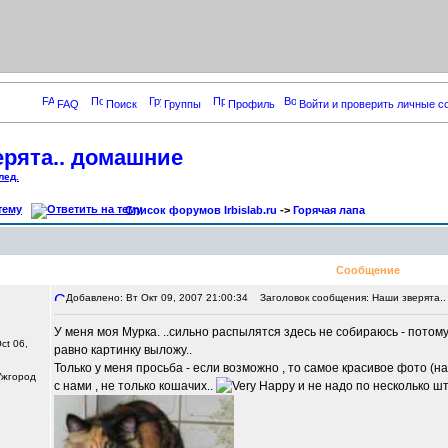
FAQ
Поиск
Группы
Профиль
Войти и проверить личные 
рята.. домашние
лед.
Список форумов Irbislab.ru
->
Горячая лапа
Сообщение
Добавлено: Вт Окт 09, 2007 21:00:34
Заголовок сообщения: Наши зверята.
У меня моя Мурка. ..сильно распылятся здесь не собираюсь - потому 
ct 06,
равно картинку выложу..
Только у меня просьба - если возможно , то самое красивое фото (на
 Ужгород
с нами , не только кошачих..
и не надо по несколько шту