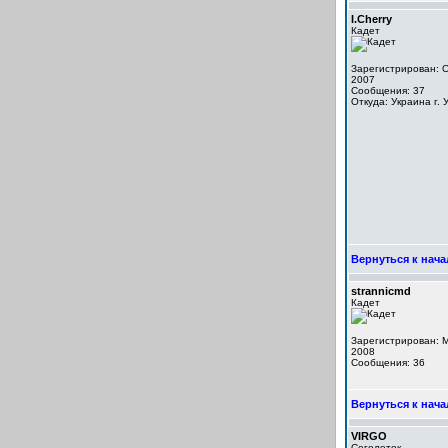
I.Cherry
Кадет
Зарегистрирован: O
2007
Сообщения: 37
Откуда: Украина г.
Вернуться к нача
strannicmd
Кадет
Зарегистрирован: M
2008
Сообщения: 36
Вернуться к нача
VIRGO
Сеголеток