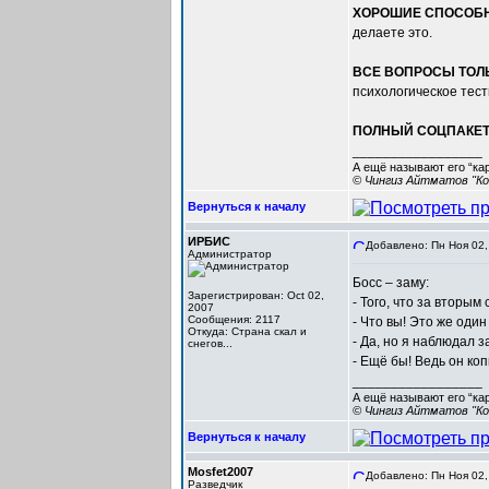
ХОРОШИЕ СПОСОБН
делаете это.
ВСЕ ВОПРОСЫ ТОЛ
психологическое тест
ПОЛНЫЙ СОЦПАКЕ
_________________
А ещё называют его “ка
© Чингиз Айтматов "Ко
Вернуться к началу
ИРБИС
Добавлено: Пн Ноя 02,
Администратор
Босс – заму:
Зарегистрирован: Oct 02,
- Того, что за вторым
2007
Сообщения: 2117
- Что вы! Это же оди
Откуда: Cтрана скал и
- Да, но я наблюдал з
снегов...
- Ещё бы! Ведь он коп
_________________
А ещё называют его “ка
© Чингиз Айтматов "Ко
Вернуться к началу
Mosfet2007
Добавлено: Пн Ноя 02,
Разведчик