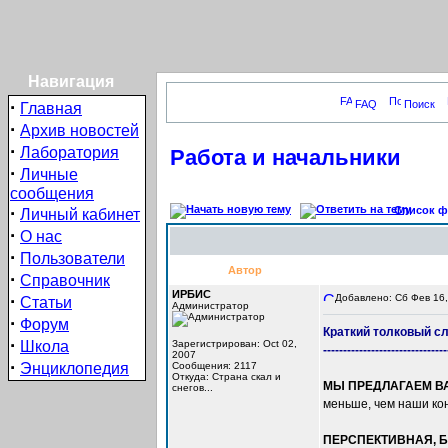
Навигация
·
FAQ
Поиск
Главная
·
Архив новостей
·
Лаборатория
Работа и начальники
·
Личные
сообщения
·
Список фо
Личный кабинет
·
О нас
·
Пользователи
Автор
·
Справочник
ИРБИС
·
Добавлено: Сб Фев 16,
Статьи
Администратор
·
Форум
Краткий толковый с
·
Школа
Зарегистрирован: Oct 02,
-------------------------------
2007
·
Энциклопедия
Сообщения: 2117
Откуда: Cтрана скал и
МЫ ПРЕДЛАГАЕМ В
снегов...
меньше, чем наши ко
ПЕРСПЕКТИВНАЯ,