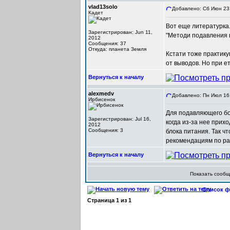
vlad13solo
Добавлено: Сб Июн 23,
Кадет
Вот еще литературка.
Зарегистрирован: Jun 11,
"Методи подавления ш
2012
Сообщения: 37
Откуда: планета Земля
Кстати тоже практику
от выводов. Но при е
Вернуться к началу
alexmedv
Добавлено: Пн Июл 16,
Ирбисенок
Для подавляющего бо
Зарегистрирован: Jul 16,
когда из-за нее прих
2012
Сообщения: 3
блока питания. Так ч
рекомендациям по ра
Вернуться к началу
Показать сооб
Список фо
Страница
1
из
1