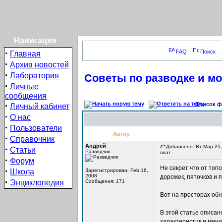
Навигация
·
FAQ
Поиск
Главная
·
Архив новостей
·
Лаборатория
Советы по разводке и м
·
Личные
сообщения
·
Список фо
Личный кабинет
·
О нас
·
Пользователи
Автор
·
Справочник
Андрей
Добавлено: Вт Мар 25,
·
Статьи
Разведчик
плат
·
Форум
Не секрет что от топ
·
Школа
Зарегистрирован: Feb 16,
2008
дорожек, пяточков и 
·
Энциклопедия
Сообщения: 171
Вот на просторах об
В этой статье описа
характеристик и мин