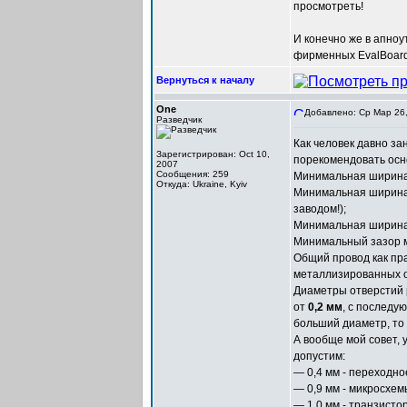
просмотреть!
И конечно же в апноу
фирменных EvalBoard
Вернуться к началу
One
Добавлено: Ср Мар 26,
Разведчик
Как человек давно з
Зарегистрирован: Oct 10,
порекомендовать осн
2007
Сообщения: 259
Минимальная ширина
Откуда: Ukraine, Kyiv
Минимальная ширина 
заводом!);
Минимальная ширина 
Минимальный зазор 
Общий провод как пр
металлизированных 
Диаметры отверстий p
от
0,2 мм
, с послед
больший диаметр, то
А вообще мой совет, 
допустим:
— 0,4 мм - переходно
— 0,9 мм - микросхемы
— 1,0 мм - транзисто