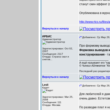
станут скин-эффект (sk
Опубликована в журна
http://www.rtcs.ru/fil
Вернуться к началу
ИРБИС
Добавлено: Ср Мар 26,
Администратор
Про формовку выводо
Зарегистрирован: Oct 02,
Формовка выводов и
2007
Сообщения: 2117
конструирования
- т
Откуда: Cтрана скал и
_________________
снегов...
А ещё называют его “ка
© Чингиз Айтматов "Ко
Последний раз редактиро
Вернуться к началу
Lesli
Добавлено: Ср Мар 26,
Кадет
Для любителей я дам 
Зарегистрирован: Mar 25,
очень давно. Естетс
2008
Сообщения: 111
Откуда: Москва
По разводке плат я 