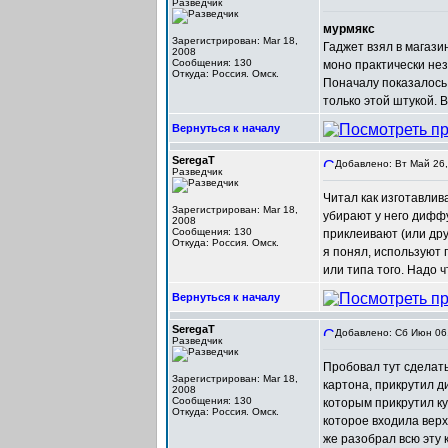
Разведчик
мурмякс
Зарегистрирован: Mar 18,
Гаджет взял в магазин
2008
Сообщения: 130
моно практически не
Откуда: Россия. Омск.
Поначалу показалось 
только этой штукой. 
Вернуться к началу
SeregaT
Добавлено: Вт Май 26,
Разведчик
Читал как изготавли
Зарегистрирован: Mar 18,
убирают у него диффу
2008
Сообщения: 130
приклеивают (или дру
Откуда: Россия. Омск.
я понял, используют 
или типа того. Надо 
Вернуться к началу
SeregaT
Добавлено: Сб Июн 06,
Разведчик
Пробовал тут сделать
Зарегистрирован: Mar 18,
картона, прикрутил д
2008
Сообщения: 130
которым прикрутил ку
Откуда: Россия. Омск.
которое входила верх
же разобрал всю эту