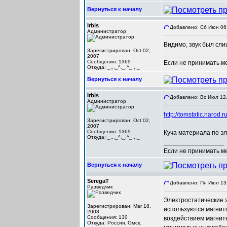
Вернуться к началу
Irbis
Добавлено: Сб Июн 06,
Администратор
Видимо, звук был сли
Зарегистрирован: Oct 02,
_________________
2007
Сообщения: 1369
Если не принимать мер
Откуда: _,,,_^._.^_,,,_
Вернуться к началу
Irbis
Добавлено: Вс Июл 12,
Администратор
http://tomstatic.narod.ru
Зарегистрирован: Oct 02,
2007
Сообщения: 1369
Куча материала по э
Откуда: _,,,_^._.^_,,,_
_________________
Если не принимать мер
Вернуться к началу
SeregaT
Добавлено: Пн Июл 13,
Разведчик
Электростатические э
Зарегистрирован: Mar 18,
используются магнит
2008
Сообщения: 130
воздействием магнитн
Откуда: Россия. Омск.