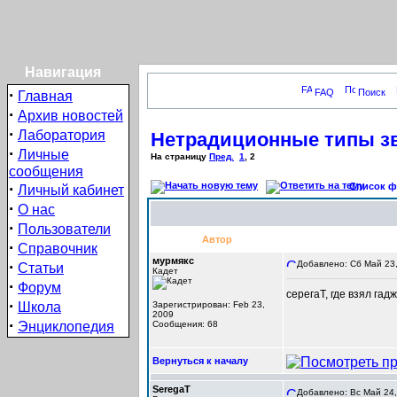
Навигация
·
FAQ
Поиск
Главная
·
Архив новостей
·
Лаборатория
Нетрадиционные типы зв
·
Личные
На страницу
Пред.
1
,
2
сообщения
·
Список фо
Личный кабинет
·
О нас
·
Пользователи
Автор
·
Справочник
мурмякс
·
Добавлено: Сб Май 23,
Статьи
Кадет
·
Форум
серегаТ, где взял гад
·
Школа
Зарегистрирован: Feb 23,
2009
·
Энциклопедия
Сообщения: 68
Вернуться к началу
SeregaT
Добавлено: Вс Май 24,