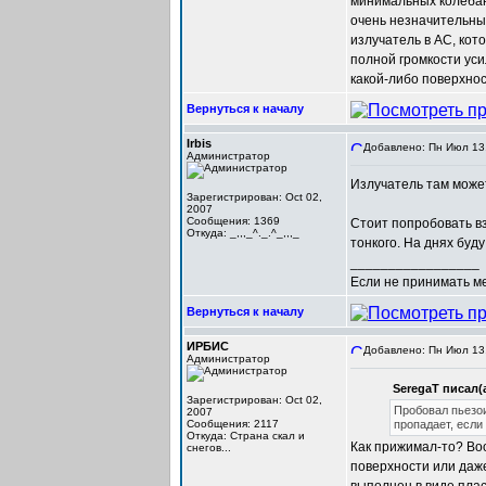
минимальных колебан
очень незначительные
излучатель в АС, кот
полной громкости уси
какой-либо поверхнос
Вернуться к началу
Irbis
Добавлено: Пн Июл 13,
Администратор
Излучатель там может
Зарегистрирован: Oct 02,
2007
Сообщения: 1369
Стоит попробовать вз
Откуда: _,,,_^._.^_,,,_
тонкого. На днях буду
_________________
Если не принимать мер
Вернуться к началу
ИРБИС
Добавлено: Пн Июл 13,
Администратор
SeregaT писал(а
Зарегистрирован: Oct 02,
Пробовал пьезои
2007
Сообщения: 2117
пропадает, если
Откуда: Cтрана скал и
Как прижимал-то? Воо
снегов...
поверхности или даже