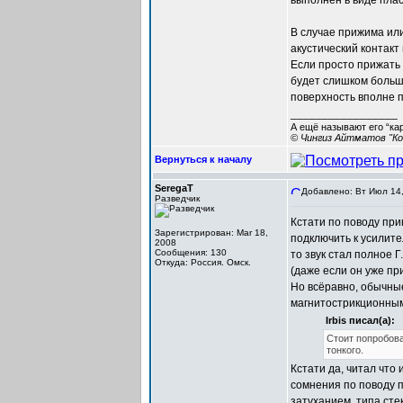
выполнен в виде пла
В случае прижима ил
акустический контакт
Если просто прижать 
будет слишком больши
поверхность вполне п
_________________
А ещё называют его “ка
© Чингиз Айтматов "Ко
Вернуться к началу
SeregaT
Добавлено: Вт Июл 14,
Разведчик
Кстати по поводу при
Зарегистрирован: Mar 18,
подключить к усилите
2008
Сообщения: 130
то звук стал полное 
Откуда: Россия. Омск.
(даже если он уже пр
Но всёравно, обычны
магнитострикционными
Irbis писал(а):
Стоит попробова
тонкого.
Кстати да, читал что 
сомнения по поводу 
затуханием, типа сте