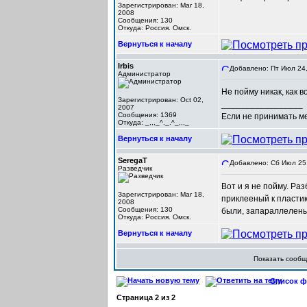
Зарегистрирован: Mar 18,
2008
Сообщения: 130
Откуда: Россия. Омск.
Вернуться к началу
Irbis
Добавлено: Пт Июл 24,
Администратор
Не пойму никак, как 
Зарегистрирован: Oct 02,
_________________
2007
Сообщения: 1369
Если не принимать мер
Откуда: _,,,_^._.^_,,,_
Вернуться к началу
SeregaT
Добавлено: Сб Июл 25,
Разведчик
Вот и я не пойму. Ра
Зарегистрирован: Mar 18,
приклееный к пласти
2008
Сообщения: 130
были, запараллелены.
Откуда: Россия. Омск.
Вернуться к началу
Показать сооб
Список фо
Страница
2
из
2