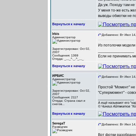
Да уж. Походу там не 
У меня то-же есть же
выводы обмотки не по
Вернуться к началу
Irbis
Добавлено: Вт Июл 14,
Администратор
Из потолочки модели 
Зарегистрирован: Oct 02,
_________________
2007
Сообщения: 1369
Если не принимать мер
Откуда: _,,,_^._.^_,,,_
Вернуться к началу
ИРБИС
Добавлено: Вт Июл 14,
Администратор
Простой "Момент" не 
Зарегистрирован: Oct 02,
"Супермомент" - совс
2007
Сообщения: 2117
_________________
Откуда: Cтрана скал и
А ещё называют его “ка
снегов...
© Чингиз Айтматов "Ко
Вернуться к началу
SeregaT
Добавлено: Вт Июл 14,
Разведчик
Вот фотки разобранн