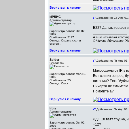
Вернуться к началу
ИРБИС
Добавлено: Ср Апр 01,
Администратор
Б22? Да так, горшок 
Зарегистрирован: Oct 02,
_________________
2007
А ещё называют его “ка
Сообщения: 2117
Откуда: Cтрана скал и
© Чингиз Айтматов "Ко
снегов...
Вернуться к началу
Spider
Добавлено: Пт Апр 03,
Сеголеток
Микросхемы от IR в н
Зарегистрирован: Mar 31,
Вот возник вопрос, бу
2009
Сообщения: 25
питания? Есть "бубли
Откуда: Омск
Ничерта не смымслю в
Помогите а?
Вернуться к началу
Irbis
Добавлено: Пт Апр 03,
Администратор
ЛДС 18 ватт трубка, 
Зарегистрирован: Oct 02,
+12?
2007
Сообщения: 1369