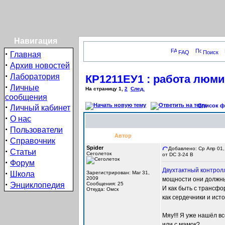
Навигация
·
FAQ
Поиск
Главная
·
Архив новостей
·
Лаборатория
КР1211ЕУ1 : работа люми
·
Личные
На страницу
1
,
2
След.
сообщения
·
Список фо
Личный кабинет
·
О нас
·
Пользователи
Автор
·
Справочник
Spider
Добавлено: Ср Апр 01,
·
Статьи
Сеголеток
от DC 3-24 В
·
Форум
Двухтактный контрол
·
Школа
Зарегистрирован: Mar 31,
2009
мощности они должн
·
Энциклопедия
Сообщения: 25
И как быть с трансф
Откуда: Омск
как сердечники и ист
Мяу!!! Я уже нашёл в
или с мамок?