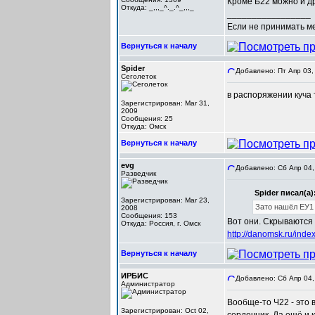
Кроме Б22 можно и др
Откуда: _,,,_^._.^_,,,_
_________________
Если не принимать мер
Вернуться к началу
Spider
Добавлено: Пт Апр 03,
Сеголеток
в распоряжении куча т
Зарегистрирован: Mar 31,
2009
Сообщения: 25
Откуда: Омск
Вернуться к началу
evg
Добавлено: Сб Апр 04,
Разведчик
Spider писал(а)
Зарегистрирован: Mar 23,
Зато нашёл ЕУ1 
2008
Сообщения: 153
Вот они. Скрываются 
Откуда: Россия, г. Омск
http://danomsk.ru/in
Вернуться к началу
ИРБИС
Добавлено: Сб Апр 04,
Администратор
Вообще-то Ч22 - это 
Зарегистрирован: Oct 02,