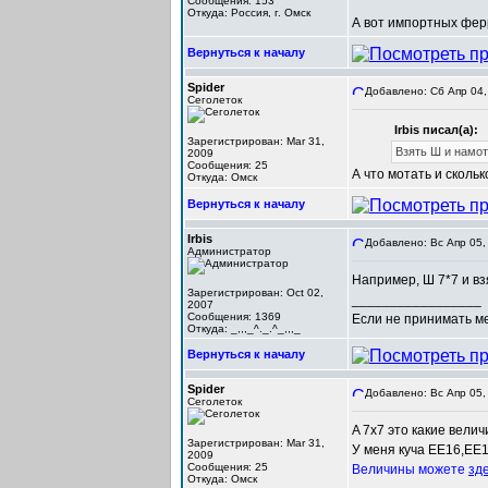
Сообщения: 153
Откуда: Россия, г. Омск
А вот импортных ферр
Вернуться к началу
Spider
Добавлено: Сб Апр 04,
Сеголеток
Irbis писал(а):
Зарегистрирован: Mar 31,
Взять Ш и намота
2009
Сообщения: 25
А что мотать и скольк
Откуда: Омск
Вернуться к началу
Irbis
Добавлено: Вс Апр 05,
Администратор
Например, Ш 7*7 и взя
Зарегистрирован: Oct 02,
_________________
2007
Сообщения: 1369
Если не принимать мер
Откуда: _,,,_^._.^_,,,_
Вернуться к началу
Spider
Добавлено: Вс Апр 05,
Сеголеток
A 7x7 это какие вели
Зарегистрирован: Mar 31,
У меня куча EE16,EE19
2009
Сообщения: 25
Величины можете
зд
Откуда: Омск