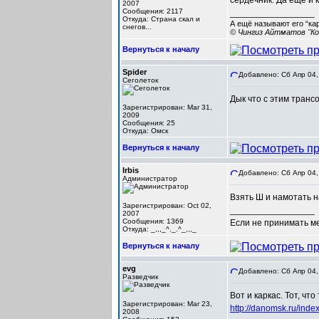
сердечник. Да ещё и 
2007
Сообщения: 2117
_________________
Откуда: Cтрана скал и
А ещё называют его “ка
снегов...
© Чингиз Айтматов "Ко
Вернуться к началу
Spider
Добавлено: Сб Апр 04,
Сеголеток
Дык что с этим транс
Зарегистрирован: Mar 31,
2009
Сообщения: 25
Откуда: Омск
Вернуться к началу
Irbis
Добавлено: Сб Апр 04,
Администратор
Взять Ш и намотать на
Зарегистрирован: Oct 02,
_________________
2007
Сообщения: 1369
Если не принимать мер
Откуда: _,,,_^._.^_,,,_
Вернуться к началу
evg
Добавлено: Сб Апр 04,
Разведчик
Вот и каркас. Тот, чт
Зарегистрирован: Mar 23,
http://danomsk.ru/
2008