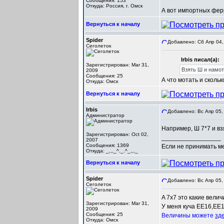
Сообщения: 153
Откуда: Россия, г. Омск
А вот импортных ферр
Вернуться к началу
Spider
Добавлено: Сб Апр 04,
Сеголеток
Irbis писал(а):
Зарегистрирован: Mar 31,
Взять Ш и намота
2009
Сообщения: 25
А что мотать и скольк
Откуда: Омск
Вернуться к началу
Irbis
Добавлено: Вс Апр 05,
Администратор
Например, Ш 7*7 и взя
Зарегистрирован: Oct 02,
_________________
2007
Сообщения: 1369
Если не принимать мер
Откуда: _,,,_^._.^_,,,_
Вернуться к началу
Spider
Добавлено: Вс Апр 05,
Сеголеток
A 7x7 это какие вели
Зарегистрирован: Mar 31,
У меня куча EE16,EE19
2009
Сообщения: 25
Величины можете
зд
Откуда: Омск