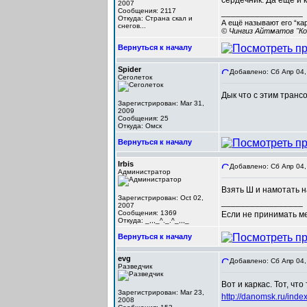
сердечник. Да ещё и 
2007
Сообщения: 2117
_________________
Откуда: Cтрана скал и
А ещё называют его “ка
снегов...
© Чингиз Айтматов "Ко
Вернуться к началу
Spider
Добавлено: Сб Апр 04,
Сеголеток
Дык что с этим транс
Зарегистрирован: Mar 31,
2009
Сообщения: 25
Откуда: Омск
Вернуться к началу
Irbis
Добавлено: Сб Апр 04,
Администратор
Взять Ш и намотать на
Зарегистрирован: Oct 02,
_________________
2007
Сообщения: 1369
Если не принимать мер
Откуда: _,,,_^._.^_,,,_
Вернуться к началу
evg
Добавлено: Сб Апр 04,
Разведчик
Вот и каркас. Тот, чт
Зарегистрирован: Mar 23,
http://danomsk.ru/
2008