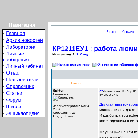
Навигация
·
FAQ
Поиск
Главная
·
Архив новостей
·
Лаборатория
КР1211ЕУ1 : работа люми
·
Личные
На страницу
1
,
2
След.
сообщения
·
Список фо
Личный кабинет
·
О нас
·
Пользователи
Автор
·
Справочник
Spider
Добавлено: Ср Апр 01,
·
Статьи
Сеголеток
от DC 3-24 В
·
Форум
Двухтактный контрол
·
Школа
Зарегистрирован: Mar 31,
2009
мощности они должн
·
Энциклопедия
Сообщения: 25
И как быть с трансф
Откуда: Омск
как сердечники и ист
Мяу!!! Я уже нашёл в
или с мамок?