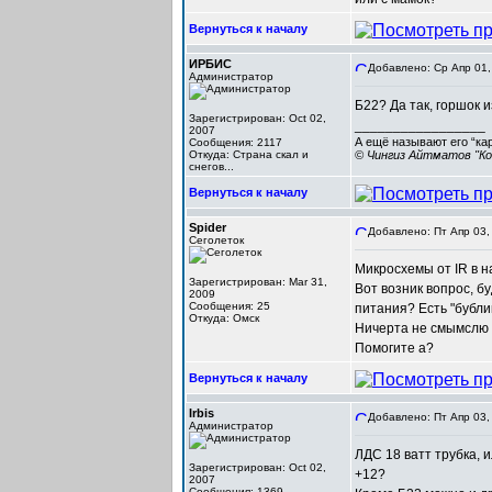
Вернуться к началу
ИРБИС
Добавлено: Ср Апр 01,
Администратор
Б22? Да так, горшок 
Зарегистрирован: Oct 02,
_________________
2007
А ещё называют его “ка
Сообщения: 2117
Откуда: Cтрана скал и
© Чингиз Айтматов "Ко
снегов...
Вернуться к началу
Spider
Добавлено: Пт Апр 03,
Сеголеток
Микросхемы от IR в н
Зарегистрирован: Mar 31,
Вот возник вопрос, бу
2009
Сообщения: 25
питания? Есть "бубли
Откуда: Омск
Ничерта не смымслю в
Помогите а?
Вернуться к началу
Irbis
Добавлено: Пт Апр 03,
Администратор
ЛДС 18 ватт трубка, 
Зарегистрирован: Oct 02,
+12?
2007
Сообщения: 1369