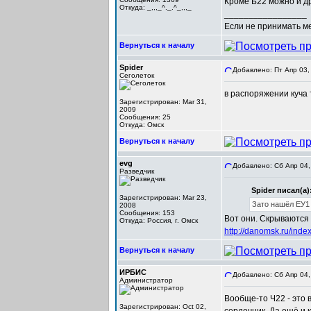
Кроме Б22 можно и др
Откуда: _,,,_^._.^_,,,_
_________________
Если не принимать мер
Вернуться к началу
Spider
Добавлено: Пт Апр 03,
Сеголеток
в распоряжении куча т
Зарегистрирован: Mar 31,
2009
Сообщения: 25
Откуда: Омск
Вернуться к началу
evg
Добавлено: Сб Апр 04,
Разведчик
Spider писал(а)
Зарегистрирован: Mar 23,
Зато нашёл ЕУ1 
2008
Сообщения: 153
Вот они. Скрываются 
Откуда: Россия, г. Омск
http://danomsk.ru/in
Вернуться к началу
ИРБИС
Добавлено: Сб Апр 04,
Администратор
Вообще-то Ч22 - это 
Зарегистрирован: Oct 02,