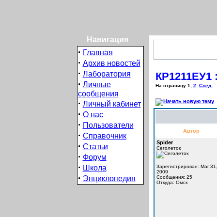
Навигация
·
Главная
·
Архив новостей
·
Лаборатория
КР1211ЕУ1 
·
Личные
На страницу
1
,
2
След.
сообщения
·
Личный кабинет
·
О нас
·
Пользователи
Автор
·
Справочник
Spider
·
Статьи
Сеголеток
·
Форум
·
Школа
Зарегистрирован: Mar 31
2009
·
Энциклопедия
Сообщения: 25
Откуда: Омск