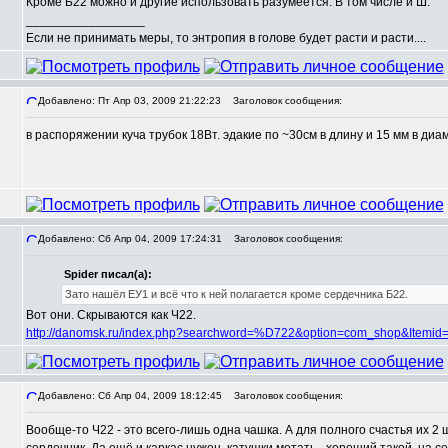
Кроме Б22 можно и другие использовать разумеется. В том числе и Ш.
_________________
Если не принимать меры, то энтропия в голове будет расти и расти....
Добавлено: Пт Апр 03, 2009 21:22:23
Заголовок сообщения:
в распоряжении куча трубок 18Вт. эдакие по ~30см в длину и 15 мм в диам
,
Добавлено: Сб Апр 04, 2009 17:24:31
Заголовок сообщения:
Spider писал(а):
,
Зато нашёл ЕУ1 и всё что к ней полагается кроме сердечника Б22.
Вот они. Скрываются как Ч22.
http://danomsk.ru/index.php?searchword=%D722&option=com_shop&Itemid
Добавлено: Сб Апр 04, 2009 18:12:45
Заголовок сообщения:
Вообще-то Ч22 - это всего-лишь одна чашка. А для полного счастья их 2 