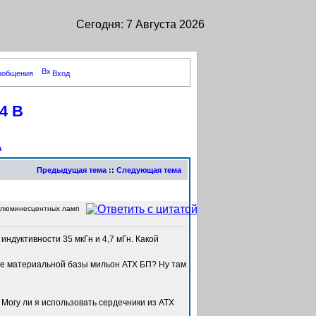
Сегодня: 7 Августа 2026
сообщения
Вход
4 В
а
Предыдущая тема
::
Следующая тема
 люминесцентных ламп
индуктивности 35 мкГн и 4,7 мГн. Какой
ве материальной базы мильон АТХ БП? Ну там
 Могу ли я использовать сердечники из АТХ