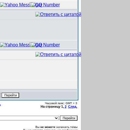
Часовой пояс: GMT + 3
а
На страницу
1
,
2
След.
Вы
не можете
начинать темы