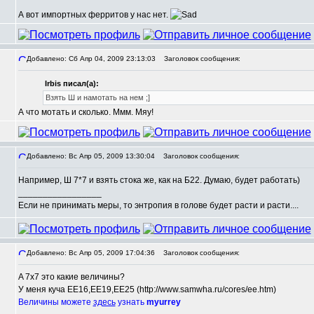
А вот импортных ферритов у нас нет.
Добавлено: Сб Апр 04, 2009 23:13:03
Заголовок сообщения:
Irbis писал(а):
,
Взять Ш и намотать на нем ;]
А что мотать и сколько. Ммм. Мяу!
Добавлено: Вс Апр 05, 2009 13:30:04
Заголовок сообщения:
Например, Ш 7*7 и взять стока же, как на Б22. Думаю, будет работать)
_________________
Если не принимать меры, то энтропия в голове будет расти и расти....
Добавлено: Вс Апр 05, 2009 17:04:36
Заголовок сообщения:
A 7x7 это какие величины?
,
У меня куча EE16,EE19,EE25 (http://www.samwha.ru/cores/ee.htm)
Величины можете
здесь
узнать
myurrey