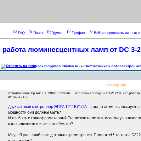
FAQ
Поиск
Группы
Профиль
Войти и проверить личные 
: работа люминесцентных ламп от DC 3-2
Список форумов Irbislab.ru
->
Светотехника и оптоэлектроник
Сообщение
Добавлено: Ср Апр 01, 2009 06:05:46
Заголовок сообщения: КР1211ЕУ1 : работа
от DC 3-24 В
Двухтактный контроллер ЭПРА 1211ЕУ1/1А
– там по схеме используются 
,
мощности они должны быть?
И как быть с трансформатором? Его можно намотать используя в качест
как сердечники и источник обмоток?
Мяу!!! Я уже нашёл все детальки кроме транса. Помогите! Что такое Б22?
или с мамок?