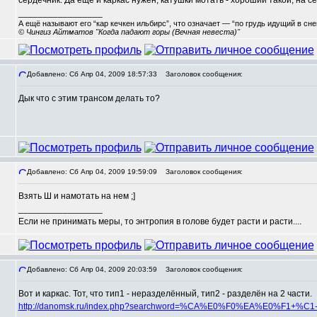
сердечник. Да ещё и каркас нужен, катушки мотать - хороший такой, на 
_________________
А ещё называют его “кар кечкен ильбирс”, что означает — “по грудь идущий в сн
© Чингиз Айтматов "Когда падают горы (Вечная невеста)"
Добавлено: Сб Апр 04, 2009 18:57:33
Заголовок сообщения:
Дык что с этим трансом делать то?
,
Добавлено: Сб Апр 04, 2009 19:59:09
Заголовок сообщения:
Взять Ш и намотать на нем ;]
_________________
Если не принимать меры, то энтропия в голове будет расти и расти....
Добавлено: Сб Апр 04, 2009 20:03:59
Заголовок сообщения:
Вот и каркас. Тот, что тип1 - неразделённый, тип2 - разделён на 2 части.
,
http://danomsk.ru/index.php?searchword=%CA%E0%F0%EA%E0%F1+%C1-