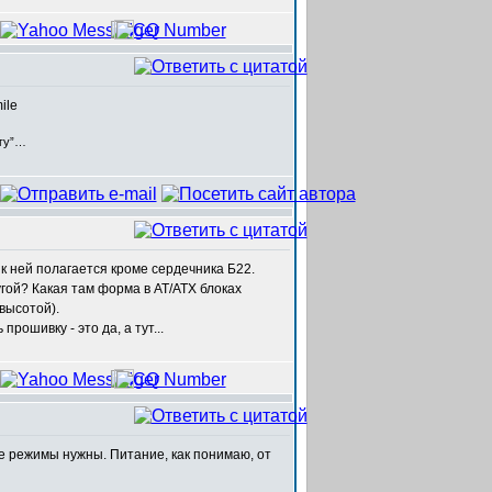
егу”…
 к ней полагается кроме сердечника Б22.
угой? Какая там форма в АТ/АТХ блоках
высотой).
ошивку - это да, а тут...
ые режимы нужны. Питание, как понимаю, от