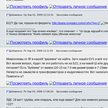
Добавлено: Ср Апр 01, 2009 12:12:31
Заголовок сообщения:
Б22? Да так, горшок из феррита:
http://www.rusgates.ru/pot.php?pg=2
_________________
А ещё называют его “кар кечкен ильбирс”, что означает — “по грудь идущий в сн
© Чингиз Айтматов "Когда падают горы (Вечная невеста)"
Добавлено: Пт Апр 03, 2009 13:11:55
Заголовок сообщения:
Микросхемы от IR в нашей "деревне" не найти. Зато нашёл ЕУ1 и всё что
,
Вот возник вопрос, будет ли это работать не на Б22, а на какой Ш или др
питания? Есть "бублики" от мамок (20-15 на 7-5 мм диаметрами и 7-15мм 
Ничерта не смымслю в трансформаторах и индуктивностях. Вот написать пр
Помогите а?
Добавлено: Пт Апр 03, 2009 17:09:19
Заголовок сообщения:
ЛДС 18 ватт трубка, или спираль, или еще какая? Для них немного разн
+12?