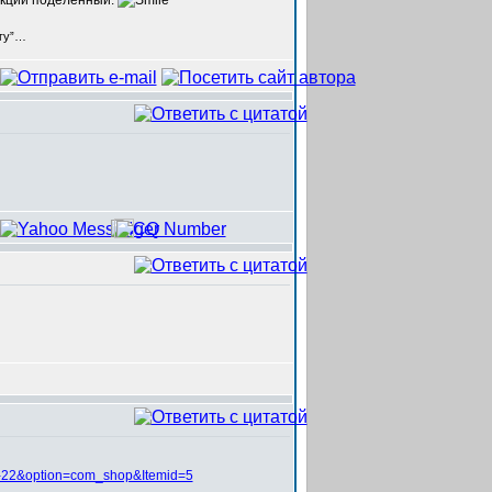
секции поделенный.
егу”…
22&option=com_shop&Itemid=5