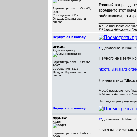
Ржавый
, как раз ден
Зарегистрирован: Oct 02,
вообще-то этот флуд н
2007
Сообщения: 2117
работающим, но и кр
Откуда: Cтрана скал и
_________________
снегов...
А ещё называют его “ка
© Чингиз Айтматов "Ко
Вернуться к началу
ИРБИС
Добавлено: Пт Июл 03,
Администратор
Немного не в тему, но
Зарегистрирован: Oct 02,
2007
Сообщения: 2117
http://allvisualarts.o
Откуда: Cтрана скал и
снегов...
Я имею в виду "Шахм
_________________
А ещё называют его “ка
© Чингиз Айтматов "Ко
Последний раз редактиров
Вернуться к началу
мурмякс
Добавлено: Пт Июл 03,
Кадет
звук ламповиков соот
Зарегистрирован: Feb 23,
2009