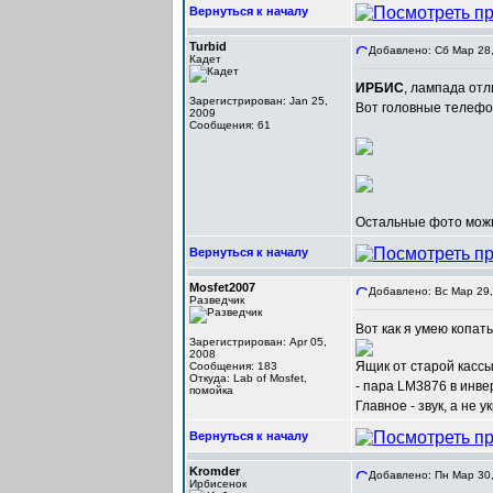
Вернуться к началу
Turbid
Добавлено: Сб Мар 28,
Кадет
ИРБИС
, лампада отл
Зарегистрирован: Jan 25,
Вот головные телеф
2009
Сообщения: 61
Остальные фото мож
Вернуться к началу
Mosfet2007
Добавлено: Вс Мар 29,
Разведчик
Вот как я умею копат
Зарегистрирован: Apr 05,
2008
Ящик от старой кассы
Сообщения: 183
Откуда: Lab of Mosfet,
- пара LM3876 в инве
помойка
Главное - звук, а не
Вернуться к началу
Kromder
Добавлено: Пн Мар 30,
Ирбисенок