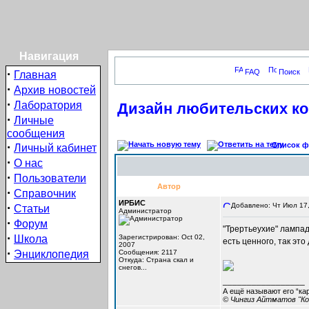
Навигация
·
FAQ
Поиск
Главная
·
Архив новостей
·
Лаборатория
Дизайн любительских ко
·
Личные
сообщения
·
Список фо
Личный кабинет
·
О нас
·
Пользователи
Автор
·
Справочник
ИРБИС
·
Добавлено: Чт Июл 17,
Статьи
Администратор
·
Форум
"Трертьеухие" лампады
·
Школа
Зарегистрирован: Oct 02,
есть ценного, так эт
2007
·
Энциклопедия
Сообщения: 2117
Откуда: Cтрана скал и
снегов...
_________________
А ещё называют его “ка
© Чингиз Айтматов "Ко