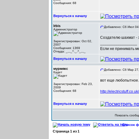
Сообщения: 68
Вернуться к началу
Irbis
Добавлено: Сб Июл 04,
Администратор
Cоздателю шахмат - з
Зарегистрирован: Oct 02,
_________________
2007
Сообщения: 1369
Если не принимать мер
Откуда: _,,,_^._.^_,,,_
Вернуться к началу
мурмякс
Добавлено: Сб Мар 27,
Кадет
вот еще любопытное..
Зарегистрирован: Feb 23,
2009
Сообщения: 68
http://electricstuff.co.u
Вернуться к началу
Показать сооб
Список фо
Страница
1
из
1