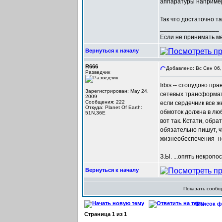
аппаратуры например
Так что достаточно т
_________________
Если не принимать мер
Вернуться к началу
R666
Добавлено: Вс Сен 06,
Разведчик
Irbis -- стопудово 
Зарегистрирован: May 24,
сетевых трансформат
2009
Сообщения: 222
если сердечник все 
Откуда: Planet Of Earth:
обмоток должна в люб
51N,36E
вот так. Кстати, обр
обязательно пишут, ч
жизнеобеспечения- н
З.Ы. ...опять некропо
Вернуться к началу
Показать сооб
Список фо
Страница
1
из
1