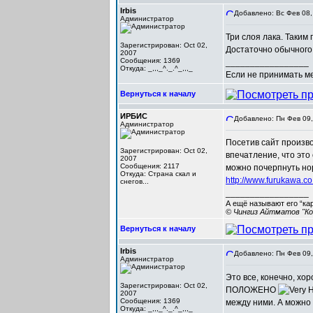
Irbis
Добавлено: Вс Фев 08,
Администратор
Три слоя лака. Таким
Зарегистрирован: Oct 02,
Достаточно обычного
2007
Сообщения: 1369
_________________
Откуда: _,,,_^._.^_,,,_
Если не принимать мер
Вернуться к началу
ИРБИС
Добавлено: Пн Фев 09,
Администратор
Посетив сайт произво
Зарегистрирован: Oct 02,
впечатление, что это
2007
Сообщения: 2117
можно почерпнуть нор
Откуда: Cтрана скал и
http://www.furukawa.co
снегов...
_________________
А ещё называют его “ка
© Чингиз Айтматов "Ко
Вернуться к началу
Irbis
Добавлено: Пн Фев 09,
Администратор
Это все, конечно, хор
Зарегистрирован: Oct 02,
ПОЛОЖЕНО
2007
Сообщения: 1369
между ними. А можно
Откуда: _,,,_^._.^_,,,_