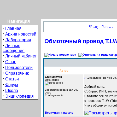
Навигация
·
FAQ
Поиск
Главная
·
Архив новостей
·
Лаборатория
Обмоточный провод T.I.W
·
Личные
сообщения
·
Список фо
Личный кабинет
·
О нас
·
Пользователи
Автор
·
Справочник
ChipManyak
·
Добавлено: Вс Фев 08,
Статьи
Ирбисенок
·
Форум
Добрый день.
·
Школа
Зарегистрирован: Jan 29,
Собираю ИИП, возник
2009
·
Энциклопедия
Сообщения: 9
Сталкивался ли кто 
с проводом T.I.W. (Tri
Что в общем он из се
Вернуться к началу