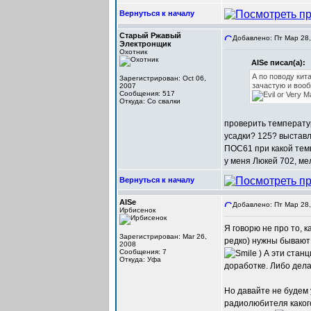
Вернуться к началу
Старый Ржавый
Добавлено: Пт Мар 28,
Электронщик
Охотник
AISe писал(а):
А по поводу кит
Зарегистрирован: Oct 06,
зачастую и вооб
2007
Сообщения: 517
Откуда: Со свалки
проверить температур
усадки? 125? выставл
ПОС61 при какой тем
у меня Люкей 702, ме
Вернуться к началу
AISe
Добавлено: Пт Мар 28,
Ирбисенок
Я говорю не про то, 
Зарегистрирован: Mar 26,
редко) нужны бывают 
2008
Сообщения: 7
) А эти стан
Откуда: Уфа
доработке. Либо дела
Но давайте не будем
радиолюбителя каког