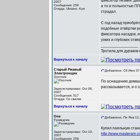
фиксатор лезвия, да
2007
Сообщения: 259
а то и польностью ПП
Откуда: Ukraine, Kyiv
страдал.
С год назад приобрё
подобные отвёртки р
фиксатора насадок, и
узких и глубоких отве
_________________
Тротила для дураков
Вернуться к началу
Старый Ржавый
Добавлено: Сб Июн 07,
Электронщик
Охотник
По оснащению домаш
рассказывается, и о 
Зарегистрирован: Oct 06,
2007
Сообщения: 517
Откуда: Со свалки
Вернуться к началу
One
Добавлено: Пн Янв 12,
Разведчик
Купил паяльную станц
Зарегистрирован: Oct 10,
http://www.masteram.c
2007
Сообщения: 259
_________________