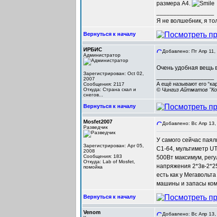
размера А4.
_________________
Я не волшебник, я то
Вернуться к началу
ИРБИС
Добавлено: Пт Апр 11,
Администратор
Очень удобная вещь 
Зарегистрирован: Oct 02,
_________________
2007
А ещё называют его “ка
Сообщения: 2117
Откуда: Cтрана скал и
© Чингиз Айтматов "Ко
снегов...
Вернуться к началу
Mosfet2007
Добавлено: Вс Апр 13,
Разведчик
У самого сейчас паял
Зарегистрирован: Apr 05,
С1-64, мультиметр U
2008
Сообщения: 183
500Вт максимум, регу
Откуда: Lab of Mosfet,
напряжения 2*3в-2*2
помойка
есть как у Мегавольт
машины и запасы кома
Вернуться к началу
Venom
Добавлено: Вс Апр 13,