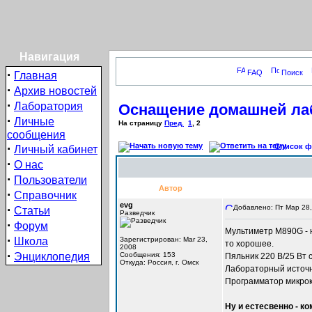
Навигация
·
FAQ
Поиск
Главная
·
Архив новостей
·
Лаборатория
Оснащение домашней ла
·
Личные
На страницу
Пред.
1
,
2
сообщения
·
Список фо
Личный кабинет
·
О нас
·
Пользователи
Автор
·
Справочник
evg
·
Добавлено: Пт Мар 28,
Статьи
Разведчик
·
Форум
Мультиметр М890G - н
·
Школа
Зарегистрирован: Mar 23,
то хорошее.
2008
·
Энциклопедия
Сообщения: 153
Пяльник 220 В/25 Вт 
Откуда: Россия, г. Омск
Лабораторный источн
Программатор микрок
Ну и естесвенно - ко