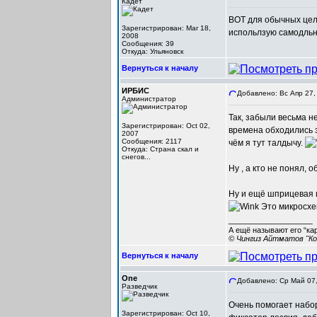
Кадет
ВОТ для обычных целе
Зарегистрирован: Mar 18,
испольлзую самодльн
2008
Сообщения: 39
Откуда: Ульяновск
Вернуться к началу
ИРБИС
Добавлено: Вс Апр 27,
Администратор
Так, забыли весьма 
Зарегистрирован: Oct 02,
времена обходились 
2007
Сообщения: 2117
чём я тут талдычу.
Откуда: Cтрана скал и
снегов...
Ну , а кто не понял,
Ну и ещё шприцевая и
Это микросхе
_________________
А ещё называют его “ка
© Чингиз Айтматов "Ко
Вернуться к началу
One
Добавлено: Ср Май 07,
Разведчик
Очень помогает набор
Зарегистрирован: Oct 10,