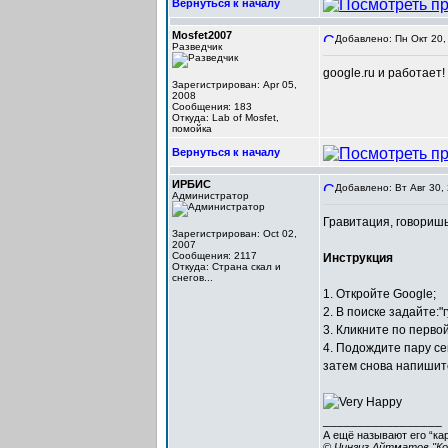
Вернуться к началу
Mosfet2007
Добавлено: Пн Окт 20,
Разведчик
google.ru и работает!
Зарегистрирован: Apr 05,
2008
Сообщения: 183
Откуда: Lab of Mosfet,
помойка
Вернуться к началу
ИРБИС
Добавлено: Вт Авг 30,
Администратор
Гравитация, говориш
Зарегистрирован: Oct 02,
2007
Сообщения: 2117
Инструкция
Откуда: Cтрана скал и
снегов...
1. Откройте Google;
2. В поиске задайте:"
3. Кликните по перво
4. Подождите пару се
затем снова напишите
_________________
А ещё называют его “ка
© Чингиз Айтматов "Ко