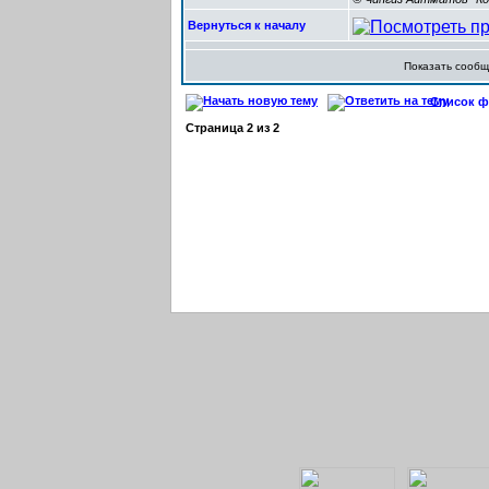
Вернуться к началу
Показать сооб
Список фо
Страница
2
из
2