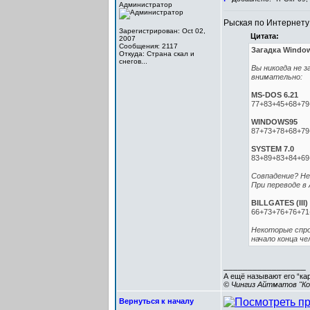
Администратор
Рыская по Интернету
Зарегистрирован: Oct 02,
Цитата:
2007
Сообщения: 2117
Загадка Windo
Откуда: Cтрана скал и
снегов...
Вы никогда не 
внимательно:
MS-DOS 6.21
77+83+45+68+79
WINDOWS95
87+73+78+68+79
SYSTEM 7.0
83+89+83+84+69
Совпадение? Не 
При переводе в
BILLGATES (III)
66+73+76+76+71+
Некоторые спро
начало конца ч
_________________
А ещё называют его “ка
© Чингиз Айтматов "Ко
Вернуться к началу