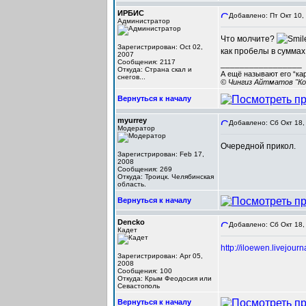
ИРБИС
Добавлено: Пт Окт 10,
Администратор
Что молчите?
Зарегистрирован: Oct 02,
как пробелы в суммах
2007
Сообщения: 2117
_________________
Откуда: Cтрана скал и
А ещё называют его “ка
снегов...
© Чингиз Айтматов "Ко
Вернуться к началу
myurrey
Добавлено: Сб Окт 18,
Модератор
Очередной прикол.
Зарегистрирован: Feb 17,
2008
Сообщения: 269
Откуда: Троицк. Челябинская
область.
Вернуться к началу
Dencko
Добавлено: Сб Окт 18,
Кадет
http://iloewen.livejour
Зарегистрирован: Apr 05,
2008
Сообщения: 100
Откуда: Крым Феодосия или
Севастополь
Вернуться к началу