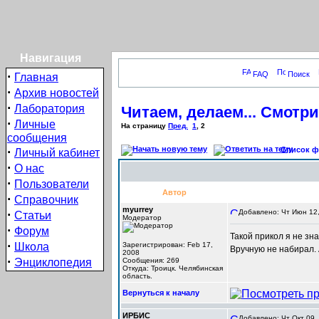
Навигация
·
FAQ
Поиск
Главная
·
Архив новостей
·
Лаборатория
Читаем, делаем... Смотрим
·
Личные
На страницу
Пред.
1
,
2
сообщения
·
Список фо
Личный кабинет
·
О нас
·
Пользователи
Автор
·
Справочник
myurrey
·
Добавлено: Чт Июн 12,
Статьи
Модератор
·
Форум
Такой прикол я не зна
·
Школа
Зарегистрирован: Feb 17,
Вручную не набирал. 
2008
·
Энциклопедия
Сообщения: 269
Откуда: Троицк. Челябинская
область.
Вернуться к началу
ИРБИС
Добавлено: Чт Окт 09,