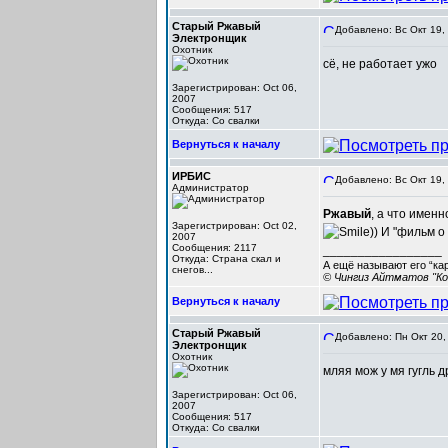
Старый Ржавый
Добавлено: Вс Окт 19,
Электронщик
Охотник
сё, не работает ужо
Зарегистрирован: Oct 06,
2007
Сообщения: 517
Откуда: Со свалки
Вернуться к началу
ИРБИС
Добавлено: Вс Окт 19,
Администратор
Ржавый
, а что имен
Зарегистрирован: Oct 02,
)) И "фильм 
2007
Сообщения: 2117
_________________
Откуда: Cтрана скал и
А ещё называют его “ка
снегов...
© Чингиз Айтматов "Ко
Вернуться к началу
Старый Ржавый
Добавлено: Пн Окт 20,
Электронщик
Охотник
мляя мож у мя гугль др
Зарегистрирован: Oct 06,
2007
Сообщения: 517
Откуда: Со свалки