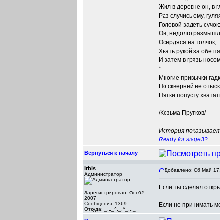
Жил в деревне он, в г
Раз случись ему, гуля
Головой задеть сучок;
Он, недолго размышл
Осердяся на толчок,
Хвать рукой за обе пя
И затем в грязь носом 
*
Многие привычки гадк
Но скверней не отыск
Пятки попусту хватат
/Козьма Прутков/
_________________
История показывает,
Ready for stage3?
Вернуться к началу
Irbis
Добавлено: Сб Май 17,
Администратор
Если ты сделал открыт
Зарегистрирован: Oct 02,
_________________
2007
Сообщения: 1369
Если не принимать мер
Откуда: _,,,_^._.^_,,,_