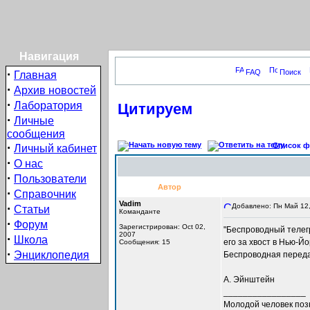
Навигация
·
FAQ
Поиск
Главная
·
Архив новостей
·
Лаборатория
Цитируем
·
Личные
сообщения
·
Список фо
Личный кабинет
·
О нас
·
Пользователи
Автор
·
Справочник
Vadim
·
Добавлено: Пн Май 12,
Статьи
Команданте
·
Форум
Зарегистрирован: Oct 02,
"Беспроводный телегр
2007
·
Школа
его за хвост в Нью-Й
Сообщения: 15
·
Энциклопедия
Беспроводная передач
А. Эйнштейн
_________________
Молодой человек позн