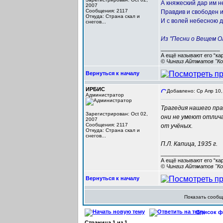
А княжеский дар им н
2007
Сообщения: 2117
Правдив и свободен 
Откуда: Cтрана скал и
И с волей небесною 
снегов...
Из "Песни о Вещем О
_________________
А ещё называют его “ка
© Чингиз Айтматов "Ко
Вернуться к началу
ИРБИС
Добавлено: Ср Апр 10,
Администратор
Трагедия нашего пра
Зарегистрирован: Oct 02,
они не умеют отлича
2007
Сообщения: 2117
от учёных.
Откуда: Cтрана скал и
снегов...
П.Л. Капица, 1935 г.
_________________
А ещё называют его “ка
© Чингиз Айтматов "Ко
Вернуться к началу
Показать сооб
Список фо
Страница
1
из
1