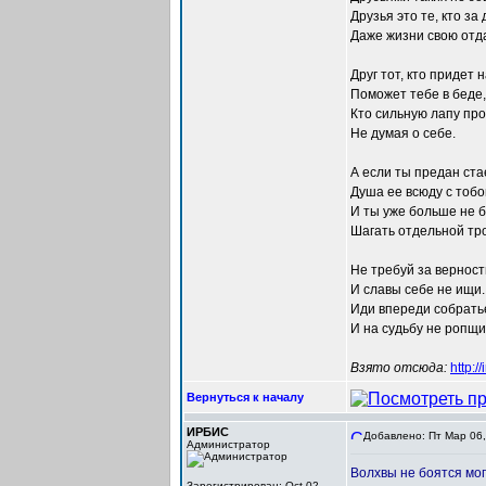
Друзья это те, кто за 
Даже жизни свою отда
Друг тот, кто придет 
Поможет тебе в беде,
Кто сильную лапу про
Не думая о себе.
А если ты предан ста
Душа ее всюду с тобо
И ты уже больше не 
Шагать отдельной тр
Не требуй за верност
И славы себе не ищи.
Иди впереди собрать
И на судьбу не ропщи
Взято отсюда:
http:/
Вернуться к началу
ИРБИС
Добавлено: Пт Мар 06,
Администратор
Волхвы не боятся мог
Зарегистрирован: Oct 02,