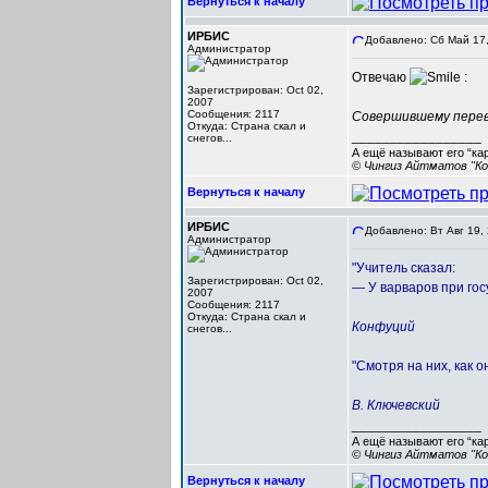
Вернуться к началу
ИРБИС
Добавлено: Сб Май 17,
Администратор
Отвечаю
:
Зарегистрирован: Oct 02,
2007
Сообщения: 2117
Совершившему перево
Откуда: Cтрана скал и
_________________
снегов...
А ещё называют его “ка
© Чингиз Айтматов "Ко
Вернуться к началу
ИРБИС
Добавлено: Вт Авг 19,
Администратор
"Учитель сказал:
Зарегистрирован: Oct 02,
— У варваров при госу
2007
Сообщения: 2117
Откуда: Cтрана скал и
Конфуций
снегов...
"Смотря на них, как о
В. Ключевский
_________________
А ещё называют его “ка
© Чингиз Айтматов "Ко
Вернуться к началу