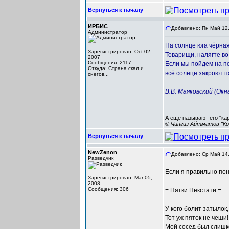
Вернуться к началу
ИРБИС
Добавлено: Пн Май 12,
Администратор
На солнце юга чёрная
Зарегистрирован: Oct 02,
Товарищи, налягте во
2007
Сообщения: 2117
Если мы пойдем на п
Откуда: Cтрана скал и
всё солнце закроют п
снегов...
В.В. Маяковский (Окн
_________________
А ещё называют его “ка
© Чингиз Айтматов "Ко
Вернуться к началу
NewZenon
Добавлено: Ср Май 14,
Разведчик
Если я правильно поня
Зарегистрирован: Mar 05,
2008
Сообщения: 306
= Пятки Некстати =
У кого болит затылок,
Тот уж пяток не чеши!
Мой сосед был слишк