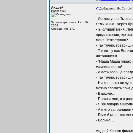
Андрей
Добавлено: Вс Сен 14,
Разведчик
- Легкоступов! Ты зна
Зарегистрирован: Feb 16,
тельняшка - через бук
2008
Сообщения: 171
-Ты слушай меня, Легк
предложения, где ес
меня Легкоступов?
- Так точно, товарищ 
- Так вот, у нас Вел
интонация!!!
- "Наша Маша горько 
мамкина норка!
- А есть вообще пред
- Так точно, товарищ 
- Ни хрена ты не чувс
можно сломать пока д
- В школе...
- Покажи мне, и я разо
- Я же говорю в школе.
- А я что за границей
- Если б мне в школе т
- Вольно....
Андрей Краско фильм