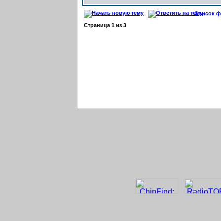
Список фо
Страница
1
из
3