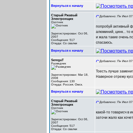
Вернуться к началу
Старый Ржавый
Добавлено: Пн Июл 07,
Электронщик
Охотник
попробуй активный фл
алюминий, цинк... то
Зарегистрирован: Oct 06,
2007
и жала такие очень п
Сообщения: 517
спасаюсь.
Откуда: Со свалки
Вернуться к началу
SeregaT
Добавлено: Пн Июл 07,
Разведчик
Тоесть лучше заменит
Зарегистрирован: Mar 18,
Наверное отрежу кусо
2008
Сообщения: 130
Откуда: Россия. Омск.
Вернуться к началу
Старый Ржавый
Добавлено: Пн Июл 07,
Электронщик
Охотник
какой-то товарисч в 
заточи жало как хоче
Зарегистрирован: Oct 06,
2007
Сообщения: 517
Откуда: Со свалки