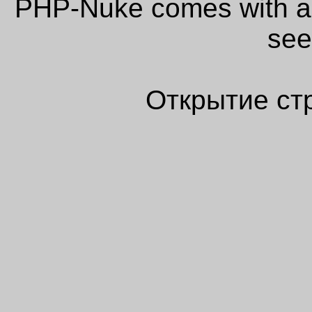
PHP-Nuke comes with abs
see
Открытие ст