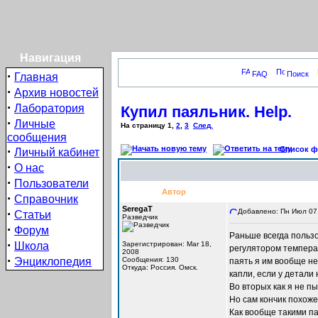
Навигация
·
FAQ
Поиск
Главная
·
Архив новостей
·
Лаборатория
Купил паяльник. Help.
·
Личные
На страницу
1
,
2
,
3
След.
сообщения
·
Список фо
Личный кабинет
·
О нас
·
Пользователи
Автор
·
Справочник
SeregaT
·
Добавлено: Пн Июл 07,
Статьи
Разведчик
·
Форум
Раньше всегда польз
·
Школа
Зарегистрирован: Mar 18,
регулятором температ
2008
·
Энциклопедия
Сообщения: 130
паять я им вообще не
Откуда: Россия. Омск.
капли, если у детали
Во вторых как я не п
Но сам кончик похоже
Как вообще такими п