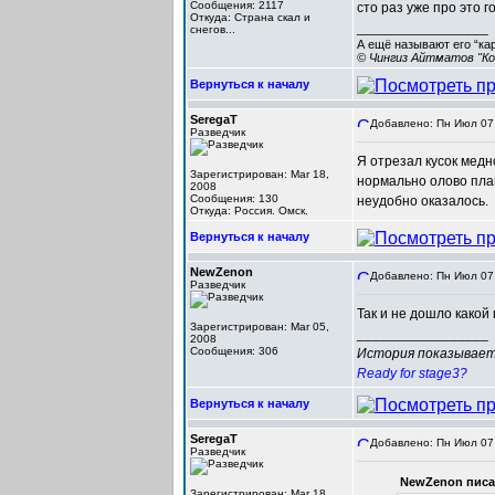
Сообщения: 2117
сто раз уже про это г
Откуда: Cтрана скал и
_________________
снегов...
А ещё называют его “ка
© Чингиз Айтматов "Ко
Вернуться к началу
SeregaT
Добавлено: Пн Июл 07,
Разведчик
Я отрезал кусок медн
Зарегистрирован: Mar 18,
нормально олово плав
2008
Сообщения: 130
неудобно оказалось.
Откуда: Россия. Омск.
Вернуться к началу
NewZenon
Добавлено: Пн Июл 07,
Разведчик
Так и не дошло какой 
Зарегистрирован: Mar 05,
_________________
2008
Сообщения: 306
История показывает,
Ready for stage3?
Вернуться к началу
SeregaT
Добавлено: Пн Июл 07,
Разведчик
NewZenon писал
Зарегистрирован: Mar 18,