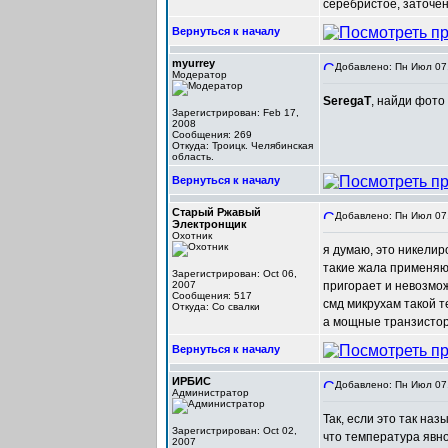
серебристое, заточен
Вернуться к началу
myurrey
Добавлено: Пн Июл 07,
Модератор
SeregaT
, найди фото
Зарегистрирован: Feb 17,
2008
Сообщения: 269
Откуда: Троицк. Челябинская
область.
Вернуться к началу
Старый Ржавый
Добавлено: Пн Июл 07,
Электронщик
Охотник
я думаю, это никелир
такие жала применяют
Зарегистрирован: Oct 06,
2007
пригорает и невозмож
Сообщения: 517
смд микрухам такой т
Откуда: Со свалки
а мощные транзисторы
Вернуться к началу
ИРБИС
Добавлено: Пн Июл 07,
Администратор
Так, если это так на
Зарегистрирован: Oct 02,
что температура явно
2007