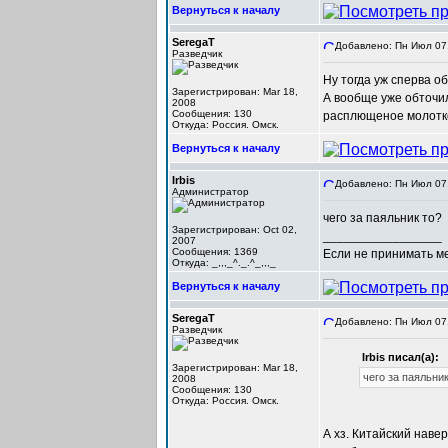
Вернуться к началу
SeregaT
Добавлено: Пн Июл 07,
Разведчик
Ну тогда уж сперва о
Зарегистрирован: Mar 18,
А вообще уже обточил
2008
Сообщения: 130
расплющеное молотком
Откуда: Россия. Омск.
Вернуться к началу
Irbis
Добавлено: Пн Июл 07,
Администратор
чего за паяльник то?
Зарегистрирован: Oct 02,
_________________
2007
Сообщения: 1369
Если не принимать мер
Откуда: _,,,_^._.^_,,,_
Вернуться к началу
SeregaT
Добавлено: Пн Июл 07,
Разведчик
Irbis писал(а):
Зарегистрирован: Mar 18,
чего за паяльник
2008
Сообщения: 130
Откуда: Россия. Омск.
А хз. Китайский наве