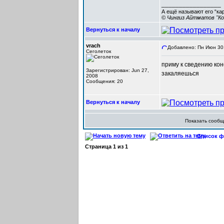
_________________
А ещё называют его “ка
© Чингиз Айтматов "Ко
Вернуться к началу
vrach
Добавлено: Пн Июн 30,
Сеголеток
приму к сведению кон
Зарегистрирован: Jun 27,
закаляешься
2008
Сообщения: 20
Вернуться к началу
Показать сооб
Список фо
Страница
1
из
1