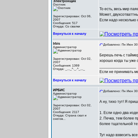
Электронщик
Охотник
То есть, весь мир па
Может, двухсотваттн
Зарегистрирован: Oct 06,
2007
Если надо несколько о
Сообщения: 517
Откуда: Со свалки
Вернуться к началу
Irbis
Добавлено: Пн Июн 30,
Администратор
Берешь печь с таймер
Зарегистрирован: Oct 02,
хорошо когда ты уже 
2007
Сообщения: 1369
_________________
Откуда: _,,,_^._.^_,,,_
Если не принимать мер
Вернуться к началу
ИРБИС
Добавлено: Пн Июн 30,
Администратор
А ну, тихо тут! Я при
Зарегистрирован: Oct 02,
2007
Сообщения: 2117
1. Если одно два изд
Откуда: Cтрана скал и
2. Печка, тем более
снегов...
более тщательной те
Тут надо взвесить вс