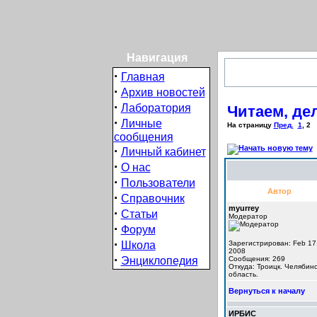
Навигация
·
Главная
·
Архив новостей
·
Лаборатория
Читаем, дел
·
Личные
На страницу
Пред.
1
,
2
сообщения
·
Личный кабинет
·
О нас
·
Пользователи
Автор
·
Справочник
myurrey
·
Статьи
Модератор
·
Форум
·
Школа
Зарегистрирован: Feb 17
2008
·
Энциклопедия
Сообщения: 269
Откуда: Троицк. Челябинс
область.
Вернуться к началу
ИРБИС