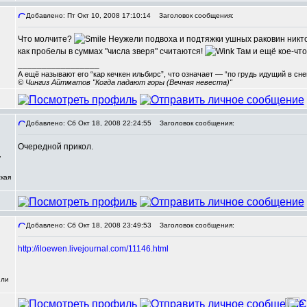
Добавлено: Пт Окт 10, 2008 17:10:14
Заголовок сообщения:
Что молчите?
Неужели подвоха и подтяжки ушных раковин никт
как пробелы в суммах "числа зверя" считаются!
Там и ещё кое-что
_________________
А ещё называют его “кар кечкен ильбирс”, что означает — “по грудь идущий в сн
© Чингиз Айтматов "Когда падают горы (Вечная невеста)"
Добавлено: Сб Окт 18, 2008 22:24:55
Заголовок сообщения:
Очередной прикол.
,
кая
Добавлено: Сб Окт 18, 2008 23:49:53
Заголовок сообщения:
http://iloewen.livejournal.com/11146.html
или