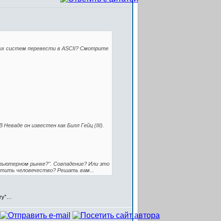
ных систем перевести в ASCII? Смотрите
 Неваде он известен как Билл Гейц (III).
мпьютерном рынке?". Совпадение? Или это
отить человечество? Решать вам...
егу”…