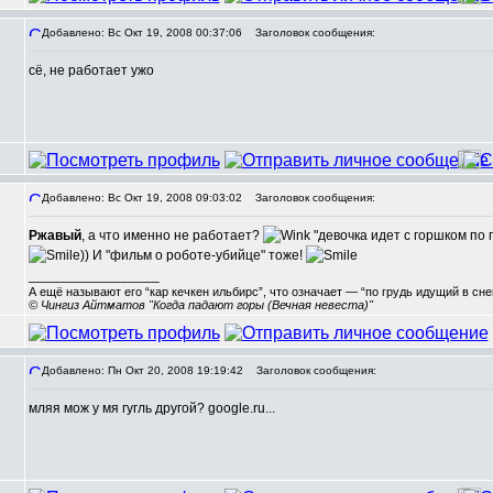
Добавлено: Вс Окт 19, 2008 00:37:06
Заголовок сообщения:
сё, не работает ужо
Добавлено: Вс Окт 19, 2008 09:03:02
Заголовок сообщения:
Ржавый
, а что именно не работает?
"девочка идет с горшком по 
)) И "фильм о роботе-убийце" тоже!
_________________
А ещё называют его “кар кечкен ильбирс”, что означает — “по грудь идущий в сн
© Чингиз Айтматов "Когда падают горы (Вечная невеста)"
Добавлено: Пн Окт 20, 2008 19:19:42
Заголовок сообщения:
мляя мож у мя гугль другой? google.ru...