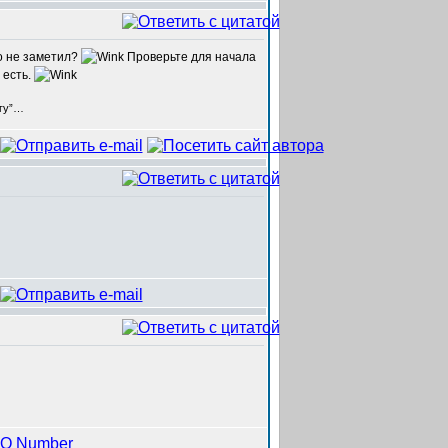
о не заметил?
Проверьте для начала
 есть.
егу”…