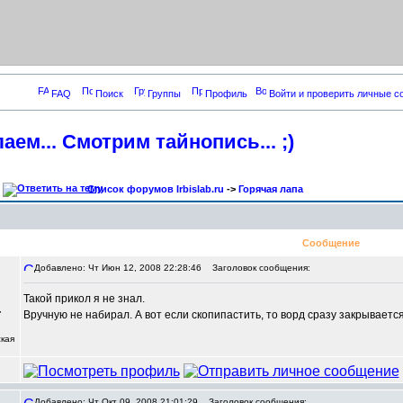
FAQ
Поиск
Группы
Профиль
Войти и проверить личные 
аем... Смотрим тайнопись... ;)
Список форумов Irbislab.ru
->
Горячая лапа
Сообщение
Добавлено: Чт Июн 12, 2008 22:28:46
Заголовок сообщения:
Такой прикол я не знал.
,
Вручную не набирал. А вот если скопипастить, то ворд сразу закрывается
кая
Добавлено: Чт Окт 09, 2008 21:01:29
Заголовок сообщения: