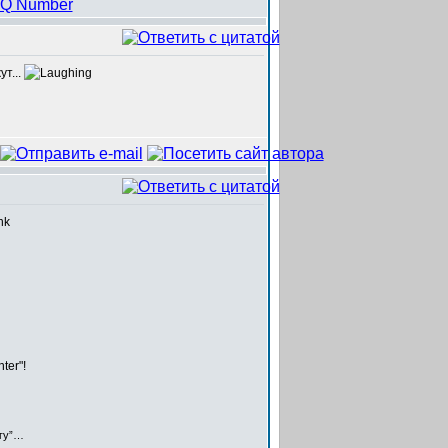
т...
ter"!
егу”…