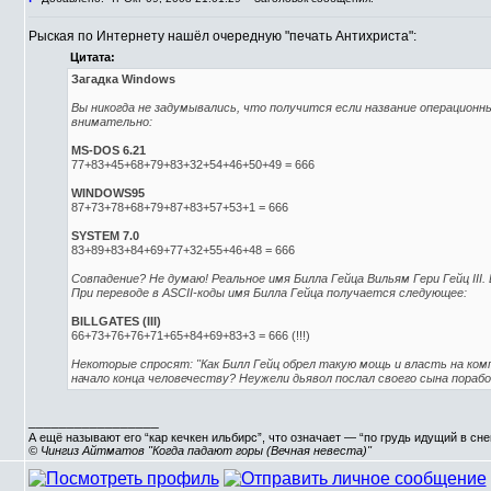
Рыская по Интернету нашёл очередную "печать Антихриста":
Цитата:
Загадка Windows
Вы никогда не задумывались, что получится если название операцион
внимательно:
MS-DOS 6.21
77+83+45+68+79+83+32+54+46+50+49 = 666
WINDOWS95
87+73+78+68+79+87+83+57+53+1 = 666
SYSTEM 7.0
83+89+83+84+69+77+32+55+46+48 = 666
Совпадение? Не думаю! Реальное имя Билла Гейца Вильям Гери Гейц III. В
При переводе в ASCII-коды имя Билла Гейца получается следующее:
BILLGATES (III)
66+73+76+76+71+65+84+69+83+3 = 666 (!!!)
Некоторые спросят: "Как Билл Гейц обрел такую мощь и власть на ко
начало конца человечеству? Неужели дьявол послал своего сына пораб
_________________
А ещё называют его “кар кечкен ильбирс”, что означает — “по грудь идущий в сн
© Чингиз Айтматов "Когда падают горы (Вечная невеста)"