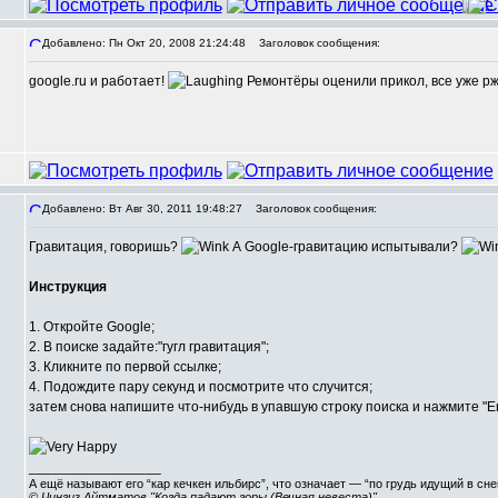
Добавлено: Пн Окт 20, 2008 21:24:48
Заголовок сообщения:
google.ru и работает!
Ремонтёры оценили прикол, все уже ржу
Добавлено: Вт Авг 30, 2011 19:48:27
Заголовок сообщения:
Гравитация, говоришь?
А Google-гравитацию испытывали?
Инструкция
1. Откройте Google;
2. В поиске задайте:"гугл гравитация";
3. Кликните по первой ссылке;
4. Подождите пару секунд и посмотрите что случится;
затем снова напишите что-нибудь в упавшую строку поиска и нажмите "En
_________________
А ещё называют его “кар кечкен ильбирс”, что означает — “по грудь идущий в сн
© Чингиз Айтматов "Когда падают горы (Вечная невеста)"