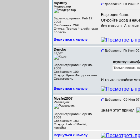
myurrey
Добавлено: Пт Июн 06,
Модератор
Еще один баян.
Зарегистрирован: Feb 17,
Откройте Ворд и набе
2008
Сообщения: 269
без кавычек. А только
Откуда: Троицк. Челябинская
область.
Вернуться к началу
Dencko
Добавлено: Пт Июн 06,
Кадет
myurrey писал(а
Зарегистрирован: Apr 05,
Только писать на
2008
Сообщения: 100
Откуда: Крым Феодосия или
Севастополь
И то что в скобках мо
Вернуться к началу
Mosfet2007
Добавлено: Сб Июн 07,
Разведчик
Знаем этот прикол.
Зарегистрирован: Apr 05,
2008
Сообщения: 183
Откуда: Lab of Mosfet,
помойка
Вернуться к началу