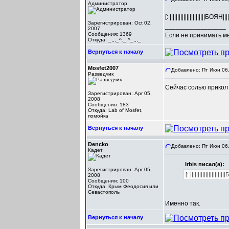
Администратор
[: |||||||||||||||||||||||БОЯН||||||
Зарегистрирован: Oct 02,
_________________
2007
Сообщения: 1369
Если не принимать мер
Откуда: _,,,_^._.^_,,,_
Вернуться к началу
Mosfet2007
Добавлено: Пт Июн 06,
Разведчик
Сейчас солью прикол
Зарегистрирован: Apr 05,
2008
Сообщения: 183
Откуда: Lab of Mosfet,
помойка
Вернуться к началу
Dencko
Добавлено: Пт Июн 06,
Кадет
Irbis писал(а):
Зарегистрирован: Apr 05,
[: ||||||||||||||||||||||
2008
Сообщения: 100
Откуда: Крым Феодосия или
Севастополь
Именно так.
Вернуться к началу