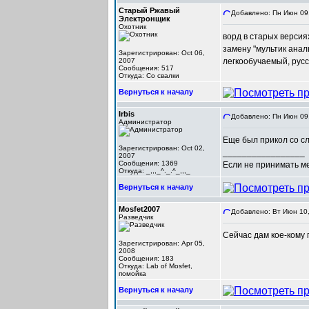
Старый Ржавый
Добавлено: Пн Июн 09,
Электронщик
Охотник
ворд в старых версия
замену "мультик анал
Зарегистрирован: Oct 06,
2007
легкообучаемый, русск
Сообщения: 517
Откуда: Со свалки
Вернуться к началу
Irbis
Добавлено: Пн Июн 09,
Администратор
Еще был прикол со сл
Зарегистрирован: Oct 02,
_________________
2007
Сообщения: 1369
Если не принимать мер
Откуда: _,,,_^._.^_,,,_
Вернуться к началу
Mosfet2007
Добавлено: Вт Июн 10,
Разведчик
Сейчас дам кое-кому 
Зарегистрирован: Apr 05,
2008
Сообщения: 183
Откуда: Lab of Mosfet,
помойка
Вернуться к началу