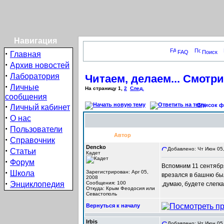
Навигация
·
FAQ
Поиск
Главная
·
Архив новостей
·
Лаборатория
Читаем, делаем... Смотрим
·
Личные
На страницу
1
,
2
След.
сообщения
·
Список фо
Личный кабинет
·
О нас
·
Пользователи
Автор
·
Справочник
Dencko
·
Добавлено: Чт Июн 05,
Статьи
Кадет
·
Форум
Вспомним 11 сентября
·
Школа
Зарегистрирован: Apr 05,
врезался в башню был
2008
·
Энциклопедия
Сообщения: 100
,думаю, будете слегк
Откуда: Крым Феодосия или
Севастополь
Вернуться к началу
Irbis
Добавлено: Чт Июн 05,