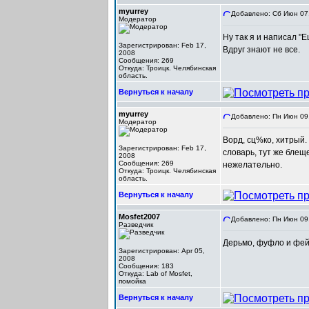
myurrey
Добавлено: Сб Июн 07,
Модератор
Ну так я и написал "
Зарегистрирован: Feb 17,
Вдруг знают не все.
2008
Сообщения: 269
Откуда: Троицк. Челябинская
область.
Вернуться к началу
myurrey
Добавлено: Пн Июн 09,
Модератор
Ворд, сц%ко, хитрый. 
Зарегистрирован: Feb 17,
словарь, тут же блещ
2008
Сообщения: 269
нежелательно.
Откуда: Троицк. Челябинская
область.
Вернуться к началу
Mosfet2007
Добавлено: Пн Июн 09,
Разведчик
Дерьмо, фуфло и фей
Зарегистрирован: Apr 05,
2008
Сообщения: 183
Откуда: Lab of Mosfet,
помойка
Вернуться к началу