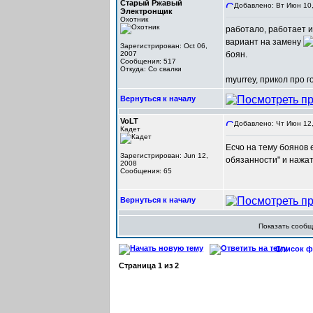
Старый Ржавый
Добавлено: Вт Июн 10,
Электронщик
Охотник
работало, работает и
вариант на замену
Зарегистрирован: Oct 06,
2007
боян.
Сообщения: 517
Откуда: Со свалки
myurrey, прикол про г
Вернуться к началу
VoLT
Добавлено: Чт Июн 12,
Кадет
Есчо на тему боянов 
Зарегистрирован: Jun 12,
обязанности" и нажат
2008
Сообщения: 65
Вернуться к началу
Показать сооб
Список фо
Страница
1
из
2