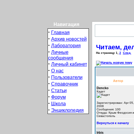
Навигация
·
Главная
·
Архив новостей
·
Лаборатория
Читаем, дел
·
Личные
На страницу
1
,
2
След.
сообщения
·
Личный кабинет
·
О нас
·
Пользователи
Автор
·
Справочник
Dencko
·
Статьи
Кадет
·
Форум
·
Школа
Зарегистрирован: Apr 05,
2008
·
Энциклопедия
Сообщения: 100
Откуда: Крым Феодосия 
Севастополь
Вернуться к началу
Irbis