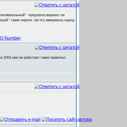
ультиканальный" - предлагал вариант на
ршей". такие пироги. так что америкосы народ
исе 2003 уже не работают такие приколы)