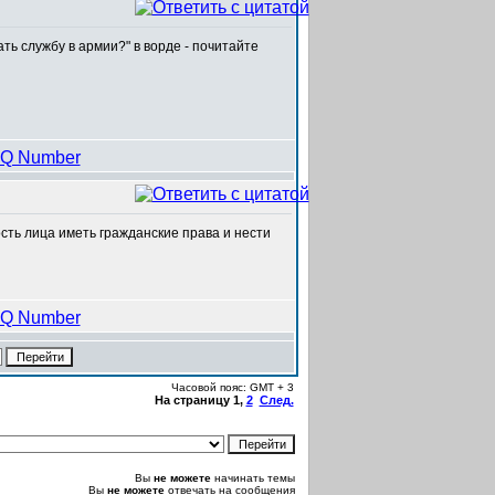
ть службу в армии?" в ворде - почитайте
сть лица иметь гражданские права и нести
Часовой пояс: GMT + 3
На страницу
1
,
2
След.
Вы
не можете
начинать темы
Вы
не можете
отвечать на сообщения