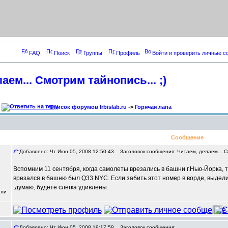
FAQ
Поиск
Группы
Профиль
Войти и проверить личные 
аем... Смотрим тайнопись... ;)
Список форумов Irbislab.ru
->
Горячая лапа
Сообщение
Добавлено: Чт Июн 05, 2008 12:50:43
Заголовок сообщения: Читаем, делаем... См
Вспомним 11 сентября, когда самолеты врезались в башни г.Нью-Йорка, 
врезался в башню был Q33 NYC. Если забить этот номер в ворде, выдели
,думаю, будете слегка удивлены.
или
Добавлено: Чт Июн 05, 2008 19:17:58
Заголовок сообщения: