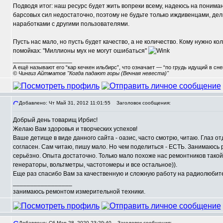
Подводя итог: наш ресурс будет жить вопреки всему, надеюсь на пониман
барсовых сил недостаточно, поэтому не будьте только иждивенцами, де
наработками с другими пользователями.
Пусть нас мало, но пусть будет качество, а не количество. Кому нужно ко
помойках: "Миллионы мух не могут ошибаться"
_________________
А ещё называют его “кар кечкен ильбирс”, что означает — “по грудь идущий в сн
© Чингиз Айтматов "Когда падают горы (Вечная невеста)"
Добавлено: Чт Май 31, 2012 11:01:55
Заголовок сообщения:
Добрый день товарищ Ирбис!
,
Желаю Вам здоровья и творческих успехов!
Ваше детище в виде данного сайта - оазис, часто смотрю, читаю. Глаз о
согласен. Сам читаю, пишу мало. Но чем поделиться - ЕСТЬ. Занимаюсь
серьёзно. Опыта достаточно. Только мало похоже нас ремонтников тако
генераторы, вольтметры, частотомеры и все остальное)).
Еще раз спасибо Вам за качественную и сложную работу на радиолюбит
_________________
занимаюсь ремонтом измерительной техники.
Добавлено: Сб Мар 28, 2020 23:29:40
Заголовок сообщения: