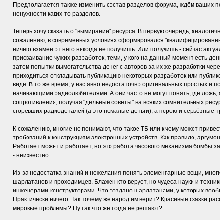
Предполагается также изменить состав разделов форума, ждём ваших п
ненужности каких-то разделов.
Теперь хочу сказать о "вымирании" ресурса. В первую очередь, аналогич
сожалению, в современных условиях сформировался "квалифицированный
ничего взамен от него никогда не получишь. Или получишь - сейчас актуал
присваивание чужих разработок, теми, у кого на данный момент есть де
затем попытки вымогательства денег с авторов за их же разработки чере
приходиться откладывать публикацию некоторых разработок или публик
виде. В то же время, у нас явно недостаточно оригинальных простых и 
начинающими радиолюбителями. А они часто не могут понять, где ложь, а
сопротивления, получая "дельные советы" на всяких сомнительных ресур
сгоревших радиодеталей (а это немалые деньги), а порою и серьёзные т
К сожалению, многие не понимают, что такое ТБ или к чему может прив
требований к конструкциям электронных устройств. Как правило, аргумент 
Работает может и работает, но это работа часового механизма бомбы за
- неизвестно.
Из-за недостатка знаний и нежелания понять элементарные вещи, многие
шарлатанов и проходимцев. Блажен кто верует, но чудеса науки и техни
инженерами-конструкторами. Что создано шарлатанами, у которых вооб
Практически ничего. Так почему же народ им верит? Красивые сказки ра
мировые проблемы? Ну так что же тогда не решают?