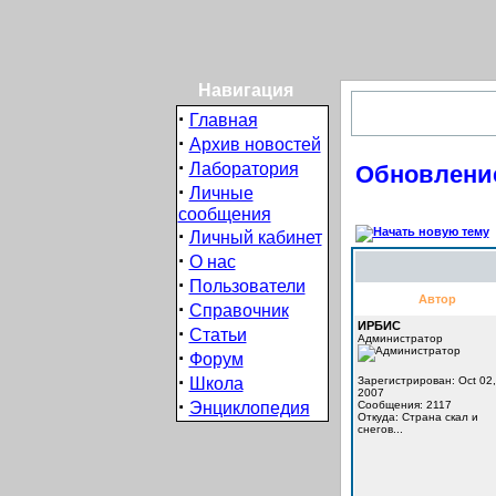
Навигация
·
Главная
·
Архив новостей
·
Лаборатория
Обновление
·
Личные
сообщения
·
Личный кабинет
·
О нас
·
Пользователи
Автор
·
Справочник
ИРБИС
·
Статьи
Администратор
·
Форум
·
Школа
Зарегистрирован: Oct 02,
2007
·
Энциклопедия
Сообщения: 2117
Откуда: Cтрана скал и
снегов...