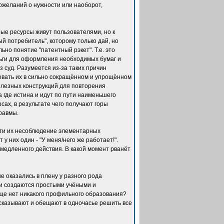
ожеланий о нужности или наоборот,
ные ресурсы живут пользователями, но к
 потребитель", которому только дай, но
ьно понятие "патентный рэкет". Т.е. это
ньги для оформления необходимых бумаг и
з суд. Разумеется из-за таких причин
овать их в сильно сокращённом и упрощённом
полезных конструкций для повторения
 где истина и идут по пути наименьшего
сах, в результате чего получают горы
равмы.
ести их несоблюдение элементарных
у них один - "У меня/него же работает!".
медленного действия. В какой момент рванёт
 оказались в плену у разного рода
ки создаются простыми учёными и
ще нет никакого профильного образования?
ссказывают и обещают в одночасье решить все