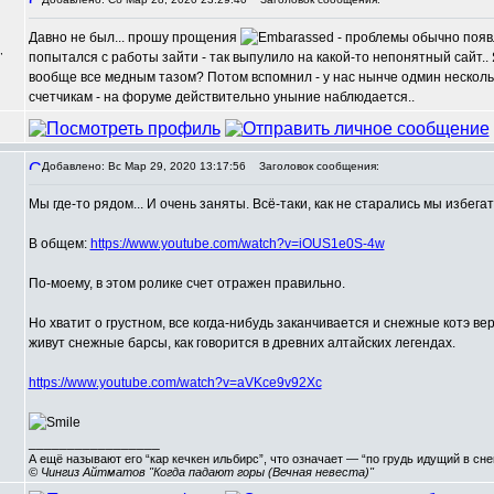
Давно не был... прошу прощения
- проблемы обычно появл
,
попытался с работы зайти - так выпулило на какой-то непонятный сайт.. 
вообще все медным тазом? Потом вспомнил - у нас нынче одмин нескол
счетчикам - на форуме действительно уныние наблюдается..
Добавлено: Вс Мар 29, 2020 13:17:56
Заголовок сообщения:
Мы где-то рядом... И очень заняты. Всё-таки, как не старались мы избега
В общем:
https://www.youtube.com/watch?v=iOUS1e0S-4w
По-моему, в этом ролике счет отражен правильно.
Но хватит о грустном, все когда-нибудь заканчивается и снежные котэ вер
живут снежные барсы, как говорится в древних алтайских легендах.
https://www.youtube.com/watch?v=aVKce9v92Xc
_________________
А ещё называют его “кар кечкен ильбирс”, что означает — “по грудь идущий в сн
© Чингиз Айтматов "Когда падают горы (Вечная невеста)"