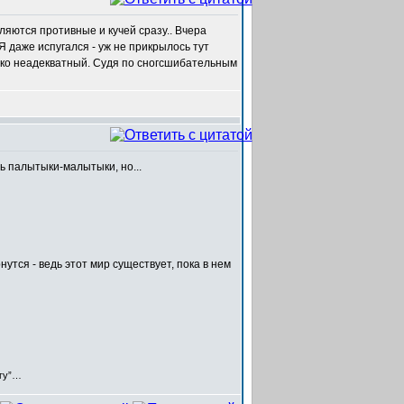
яются противные и кучей сразу.. Вчера
Я даже испугался - уж не прикрылось тут
ько неадекватный. Судя по сногсшибательным
ть палытыки-малытыки, но...
нутся - ведь этот мир существует, пока в нем
егу”…