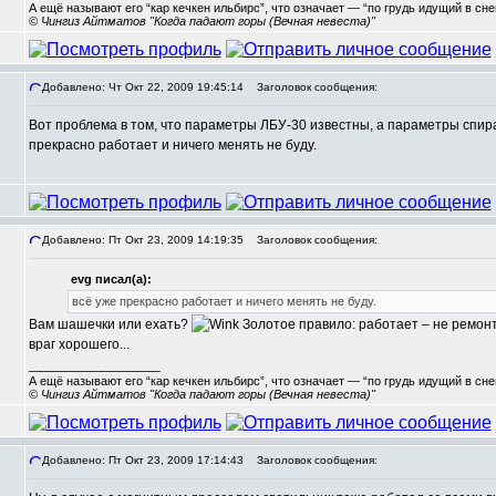
А ещё называют его “кар кечкен ильбирс”, что означает — “по грудь идущий в сн
© Чингиз Айтматов "Когда падают горы (Вечная невеста)"
Добавлено: Чт Окт 22, 2009 19:45:14
Заголовок сообщения:
Вот проблема в том, что параметры ЛБУ-30 известны, а параметры спирал
,
прекрасно работает и ничего менять не буду.
Добавлено: Пт Окт 23, 2009 14:19:35
Заголовок сообщения:
evg писал(а):
всё уже прекрасно работает и ничего менять не буду.
Вам шашечки или ехать?
Золотое правило: работает – не ремон
враг хорошего...
_________________
А ещё называют его “кар кечкен ильбирс”, что означает — “по грудь идущий в сн
© Чингиз Айтматов "Когда падают горы (Вечная невеста)"
Добавлено: Пт Окт 23, 2009 17:14:43
Заголовок сообщения: