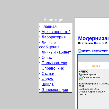
Навигация
·
Главная
·
Архив новостей
·
Лаборатория
Модернизац
·
Личные
На страницу
Пред.
1
,
2
сообщения
·
Личный кабинет
·
О нас
·
Пользователи
Автор
·
Справочник
ИРБИС
·
Статьи
Администратор
·
Форум
·
Школа
Зарегистрирован: Oct 02,
2007
·
Энциклопедия
Сообщения: 2117
Откуда: Cтрана скал и
снегов...