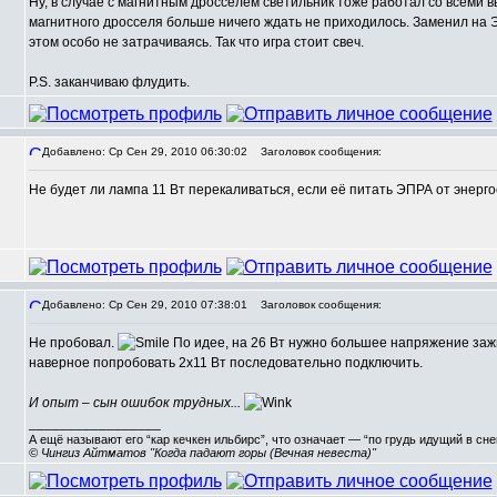
Ну, в случае с магнитным дросселем светильник тоже работал со всеми 
,
магнитного дросселя больше ничего ждать не приходилось. Заменил на Э
этом особо не затрачиваясь. Так что игра стоит свеч.
P.S. заканчиваю флудить.
Добавлено: Ср Сен 29, 2010 06:30:02
Заголовок сообщения:
Не будет ли лампа 11 Вт перекаливаться, если её питать ЭПРА от энерго
,
Добавлено: Ср Сен 29, 2010 07:38:01
Заголовок сообщения:
Не пробовал.
По идее, на 26 Вт нужно большее напряжение зажи
наверное попробовать 2х11 Вт последовательно подключить.
И опыт – сын ошибок трудных...
_________________
А ещё называют его “кар кечкен ильбирс”, что означает — “по грудь идущий в сн
© Чингиз Айтматов "Когда падают горы (Вечная невеста)"