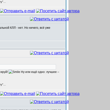
егу”…
ьной КЛЛ - нет. Но ничего, всё уже
тируй!
Ну или ещё одно: лучшее –
егу”…