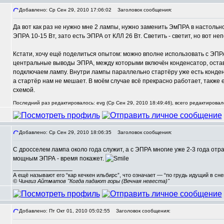
Добавлено: Ср Сен 29, 2010 17:06:02
Заголовок сообщения:
Да вот как раз не нужно мне 2 лампы, нужно заменить ЭмПРА в настольн
,
ЭПРА 10-15 Вт, зато есть ЭПРА от КЛЛ 26 Вт. Светить - светит, но вот не
Кстати, хочу ещё поделиться опытом: можно вполне использовать с ЭПРА
центральные выводы ЭПРА, между которыми включён конденсатор, остав
подключаем лампу. Внутри лампы параллельно стартёру уже есть конденс
а стартёр нам не мешает. В моём случае всё прекрасно работает, также
схемой.
Последний раз редактировалось: evg (Ср Сен 29, 2010 18:49:46), всего редактировал
Добавлено: Ср Сен 29, 2010 18:06:35
Заголовок сообщения:
С дросселем лампа около года служит, а с ЭПРА многие уже 2-3 года отр
мощным ЭПРА - время покажет.
_________________
А ещё называют его “кар кечкен ильбирс”, что означает — “по грудь идущий в сн
© Чингиз Айтматов "Когда падают горы (Вечная невеста)"
Добавлено: Пт Окт 01, 2010 05:02:55
Заголовок сообщения: