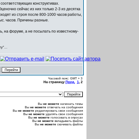
соответствующих конструктивах.
ценочно сейчас из них только 2-3 из десятка
ыходят из строя после 800-1000 часов работы,
ыс. часов. Причины разные.
, на форуме, а не посылать по известному-
егу”…
Часовой пояс: GMT + 3
На страницу
Пред.
1
,
2
Вы
не можете
начинать темы
Вы
не можете
отвечать на сообщения
Вы
не можете
редактировать свои сообщения
Вы
не можете
удалять свои сообщения
Вы
не можете
голосовать в опросах
Вы
не можете
вкладывать файлы
Вы
не можете
скачивать файлы