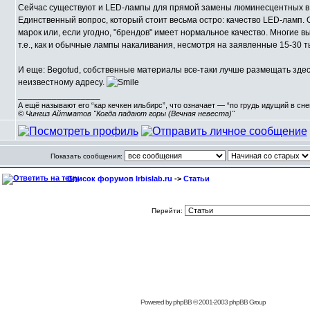
Сейчас существуют и LED-лампы для прямой замены люминесцентных в 
Единственный вопрос, который стоит весьма остро: качество LED-ламп. О
марок или, если угодно, "брендов" имеет нормальное качество. Многие в
т.е., как и обычные лампы накаливания, несмотря на заявленные 15-30 т
И еще: Begotud, собственные материалы все-таки лучше размещать здесь
неизвестному адресу.
_________________
А ещё называют его “кар кечкен ильбирс”, что означает — “по грудь идущий в сн
© Чингиз Айтматов "Когда падают горы (Вечная невеста)"
Показать сообщения:
Список форумов Irbislab.ru
->
Статьи
Перейти:
Powered by
phpBB
© 2001-2003 phpBB Group