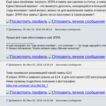
Ещё одна проблема: засунуть ЭПРА в лампу, как сделано в статье, к со
,
Единственный вариант - это выкинуть дроссель, находящийся в большой 
тогда возникает такой вопрос: можно ли для выключения лампы отключать
будет ЭПРА без лампы? Долго ли он прослужит в таком режиме?
Добавлено: Пт Окт 01, 2010 06:39:15
Заголовок сообщения:
Лучше всё-таки обесточивать сам ЭПРА.
_________________
А ещё называют его “кар кечкен ильбирс”, что означает — “по грудь идущий в сн
© Чингиз Айтматов "Когда падают горы (Вечная невеста)"
Добавлено: Вс Июн 02, 2019 13:35:24
Заголовок сообщения:
Тоже занимался реанимацией своей лампы G23
,
Я убрал ЭПРА и заменил цоколь на E14. А для него купил LED капсульную
Ниже привожу подробное описание и фотографии.
https://vk.com/wall-161196238_7
Добавлено: Вс Июн 02, 2019 14:52:38
Заголовок сообщения: