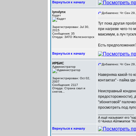
Вернуться к началу
lynxlynx
Добавлено: Чт Сен 29,
Кадет
Тут пока другая проб
Зарегистрирован: Jul 30,
при нагреве чего-то 
2015
Сообщения: 35
максимум, а луч тускл
Откуда: ЗАТО Железногорск
Есть предположения
Вернуться к началу
ИРБИС
Добавлено: Чт Сен 29,
Администратор
Наверняка какой-то к
Зарегистрирован: Oct 02,
контактах" - пайка г
2007
Сообщения: 2117
Откуда: Cтрана скал и
Неисправный конденс
снегов...
предосторожности), 
"эбонитовой" палочко
просмотреть под лупо
_________________
А ещё называют его “ка
© Чингиз Айтматов "Ко
Вернуться к началу