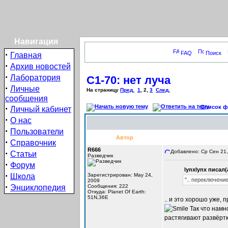
Навигация
·
FAQ
Поиск
Главная
·
Архив новостей
·
Лаборатория
С1-70: нет луча
·
Личные
На страницу
Пред.
1
,
2
,
3
След.
сообщения
·
Список фо
Личный кабинет
·
О нас
·
Пользователи
Автор
·
Справочник
R666
·
Добавлено: Ср Сен 21,
Статьи
Разведчик
·
Форум
lynxlynx писал(
·
Школа
Зарегистрирован: May 24,
".. переключение
2009
·
Энциклопедия
Сообщения: 222
Откуда: Planet Of Earth:
51N,36E
.. и это хорошо уже, 
Так что намно
растягивают развёртк