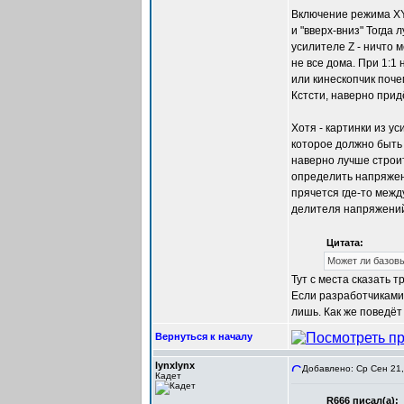
Включение режима XY
и "вверх-вниз" Тогда
усилителе Z - ничто 
не все дома. При 1:1 
или кинескопчик почем
Кстсти, наверно прид
Хотя - картинки из у
которое должно быть 
наверно лучше строит
определить напряжени
прячется где-то межд
делителя напряжений 
Цитата:
Может ли базовы
Тут с места сказать 
Если разработчиками 
лишь. Как же поведёт 
Вернуться к началу
lynxlynx
Добавлено: Ср Сен 21,
Кадет
R666 писал(а):