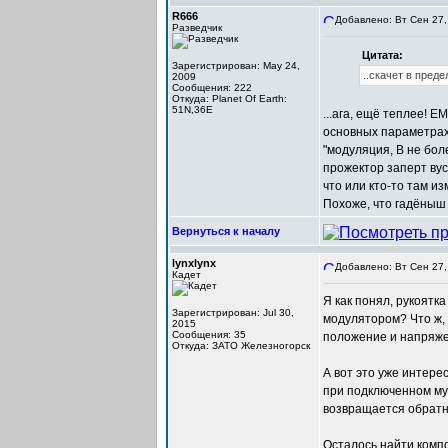
R666
Добавлено: Вт Сен 27,
Разведчик
Цитата:
Зарегистрирован: May 24,
..скачет в преде
2009
Сообщения: 222
Откуда: Planet Of Earth:
51N,36E
...ага, ещё теплее! 
основных параметрах 
"модуляция, В не бол
прожектор заперт вус
что или кто-то там из
Похоже, что гадёныш 
Вернуться к началу
lynxlynx
Добавлено: Вт Сен 27,
Кадет
Я как понял, рукоятк
Зарегистрирован: Jul 30,
модулятором? Что ж, 
2015
Сообщения: 35
положение и напряжен
Откуда: ЗАТО Железногорск
А вот это уже интере
при подключенном му
возвращается обратно
Осталось найти компо