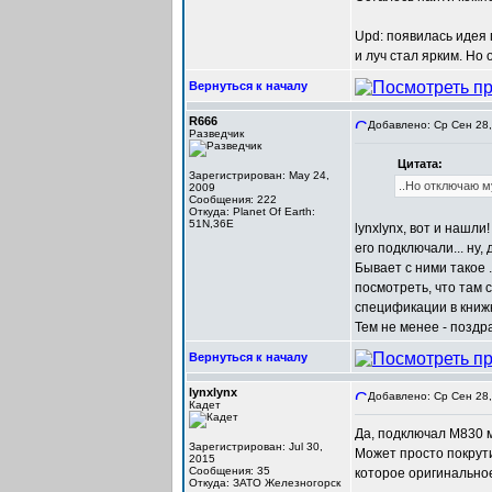
Upd: появилась идея 
и луч стал ярким. Но 
Вернуться к началу
R666
Добавлено: Ср Сен 28,
Разведчик
Цитата:
Зарегистрирован: May 24,
..Но отключаю м
2009
Сообщения: 222
Откуда: Planet Of Earth:
51N,36E
lynxlynx, вот и нашл
его подключали... ну,
Бывает с ними такое .
посмотреть, что там 
спецификации в книжк
Тем не менее - поздр
Вернуться к началу
lynxlynx
Добавлено: Ср Сен 28,
Кадет
Да, подключал M830 м
Зарегистрирован: Jul 30,
Может просто покрути
2015
Сообщения: 35
которое оригинально
Откуда: ЗАТО Железногорск