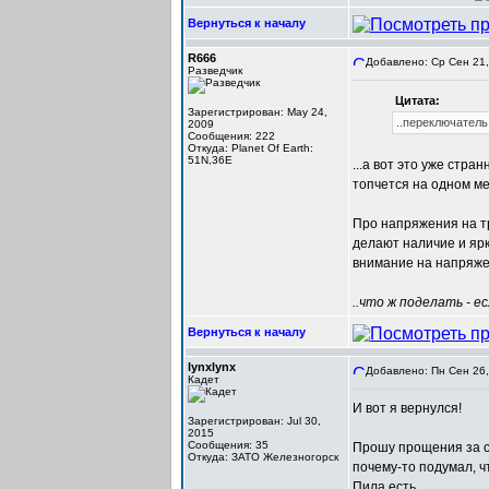
Вернуться к началу
R666
Добавлено: Ср Сен 21,
Разведчик
Цитата:
Зарегистрирован: May 24,
..переключатель к
2009
Сообщения: 222
Откуда: Planet Of Earth:
51N,36E
...а вот это уже стра
топчется на одном мес
Про напряжения на тр
делают наличие и ярк
внимание на напряжен
..что ж поделать - е
Вернуться к началу
lynxlynx
Добавлено: Пн Сен 26,
Кадет
И вот я вернулся!
Зарегистрирован: Jul 30,
2015
Сообщения: 35
Прошу прощения за св
Откуда: ЗАТО Железногорск
почему-то подумал, чт
Пила есть.