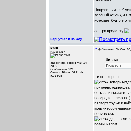
Напряжения на Y меня
зелёный отблик, и я 
исчезает, будто его ч
Завтра продолжу
Вернуться к началу
R666
Добавлено: Пн Сен 26,
Разведчик
Цитата:
Зарегистрирован: May 24,
Пила есть.
2009
Сообщения: 222
Откуда: Planet Of Earth:
51N,36E
.. и это -хорошо.
Теперь будем
примерно одинакова, 
есть если выставить 
посередине экрана. (
паспорт трубки и на
модулятором напряжен
получилось.
Да, навсякпо
потенциалом