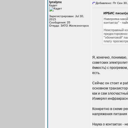
lynxlynx
Добавлено: Пт Сен 30,
Кадет
ИРБИС писал(а
Зарегистрирован: Jul 30,
Наверняка какой
2015
Сообщения: 35
контактах" - па
Откуда: ЗАТО Железногорск
Неисправный кон
предосторожност
"эбонитовой" па
плату просмотре
Я, конечно, понимаю,
советских электролит
ёмкость) с прогревом
есть.
Сейчас он стоит и ра
основном транзисторы
как и сам злосчастны
Измерял инфракрасн
Конкретно в схеме ре
напряжения питания в
Наука о контактах - н