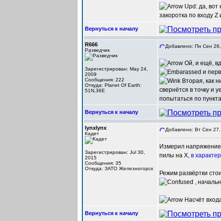
Upd: да, вот
закоротка по входу Z
Вернуться к началу
R666
Добавлено: Пн Сен 26,
Разведчик
Ой, и ещё, в
Зарегистрирован: May 24,
и перв
2009
Сообщения: 222
Вторая, как н
Откуда: Planet Of Earth:
свернётся в точку и у
51N,36E
попытаться по пунктам
Вернуться к началу
lynxlynx
Добавлено: Вт Сен 27,
Кадет
Измерил напряжение м
Зарегистрирован: Jul 30,
пилы на X,
в характе
2015
Сообщения: 35
Откуда: ЗАТО Железногорск
Режим развёртки стои
, начальн
Насчёт входа
Вернуться к началу