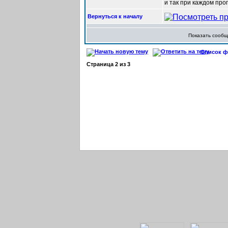
и так при каждом про
Вернуться к началу
Показать сооб
Список фо
Страница
2
из
3