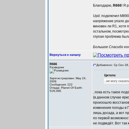
Благодарю,
R666
! Я 
Upd: подключил M890,
напряжение упало до 
виновен ли R1, хотя 
остальном, посмотрел
глупая проблема был
Большое Спасибо кон
Вернуться к началу
R666
Добавлено: Ср Сен 28,
Разведчик
Цитата:
Зарегистрирован: May 24,
..не могу сказать
2009
Сообщения: 222
Откуда: Planet Of Earth:
51N,36E
..пока есть такое под
(в данном случае ярк
произошло восстановл
изменения погоды в П
лишь досада, а вот пр
по первой возможност
не подведёт. Вот так к