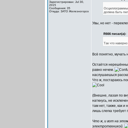
Зарегистрирован: Jul 30,
2015
Сообщения: 35
Осциллограммы в
Откуда: ЗАТО Железногорск
должна быть пил
Увы, но нет - переклю
R666 писал(а):
Так что наверно 
Всё понятно, мучать н
Остаётся нерешённым 
равно нечем.
наслушаешься рассказ
Что ж, постараюсь по
(Внешне, лазая по вн
наткнусь, не исключе
там нет, также, как и
лишь слегка требуе
Что ж, и вот на этом
электротехникой.