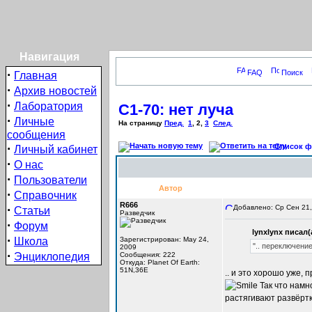
Навигация
·
FAQ
Поиск
Главная
·
Архив новостей
·
Лаборатория
С1-70: нет луча
·
Личные
На страницу
Пред.
1
,
2
,
3
След.
сообщения
·
Список фо
Личный кабинет
·
О нас
·
Пользователи
Автор
·
Справочник
R666
·
Добавлено: Ср Сен 21,
Статьи
Разведчик
·
Форум
lynxlynx писал(
·
Школа
Зарегистрирован: May 24,
".. переключение
2009
·
Энциклопедия
Сообщения: 222
Откуда: Planet Of Earth:
51N,36E
.. и это хорошо уже, 
Так что намно
растягивают развёртк