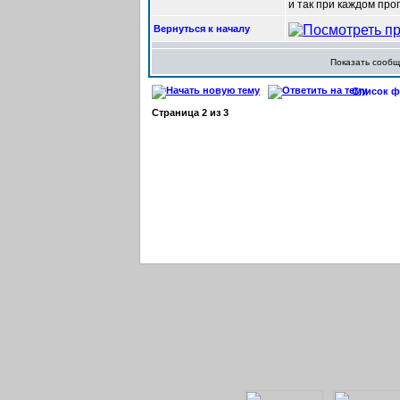
и так при каждом про
Вернуться к началу
Показать сооб
Список фо
Страница
2
из
3