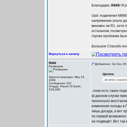
Благодарю,
R666
! Я 
Upd: подключил M890,
напряжение упало до 
виновен ли R1, хотя 
остальном, посмотрел
глупая проблема был
Большое Спасибо кон
Вернуться к началу
R666
Добавлено: Ср Сен 28,
Разведчик
Цитата:
Зарегистрирован: May 24,
..не могу сказать
2009
Сообщения: 222
Откуда: Planet Of Earth:
51N,36E
..пока есть такое под
(в данном случае ярк
произошло восстановл
изменения погоды в П
лишь досада, а вот пр
по первой возможност
не подведёт. Вот так к