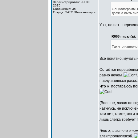
Зарегистрирован: Jul 30,
2015
Сообщения: 35
Осциллограммы в
Откуда: ЗАТО Железногорск
должна быть пил
Увы, но нет - переклю
R666 писал(а):
Так что наверно 
Всё понятно, мучать н
Остаётся нерешённым 
равно нечем.
наслушаешься рассказ
Что ж, постараюсь по
(Внешне, лазая по вн
наткнусь, не исключе
там нет, также, как и
лишь слегка требуе
Что ж, и вот на этом
электротехникой.