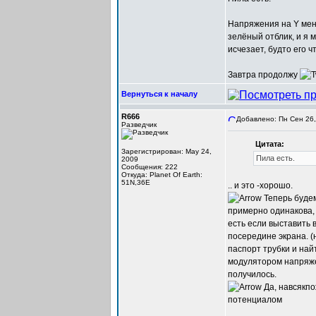
Напряжения на Y меня
зелёный отблик, и я 
исчезает, будто его ч
Завтра продолжу
Вернуться к началу
R666
Добавлено: Пн Сен 26,
Разведчик
Цитата:
Зарегистрирован: May 24,
Пила есть.
2009
Сообщения: 222
Откуда: Planet Of Earth:
51N,36E
.. и это -хорошо.
Теперь будем
примерно одинакова, 
есть если выставить 
посередине экрана. (
паспорт трубки и на
модулятором напряжен
получилось.
Да, навсякпо
потенциалом