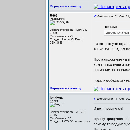
Вернуться к началу
R666
Добавлено: Ср Сен 21,
Разведчик
Цитата:
Зарегистрирован: May 24,
..переключатель к
2009
Сообщения: 222
Откуда: Planet Of Earth:
51N,36E
...а вот это уже стра
топчется на одном мес
Про напряжения на тр
делают наличие и ярк
внимание на напряжен
..что ж поделать - е
Вернуться к началу
lynxlynx
Добавлено: Пн Сен 26,
Кадет
И вот я вернулся!
Зарегистрирован: Jul 30,
2015
Сообщения: 35
Прошу прощения за св
Откуда: ЗАТО Железногорск
почему-то подумал, чт
Пила есть.