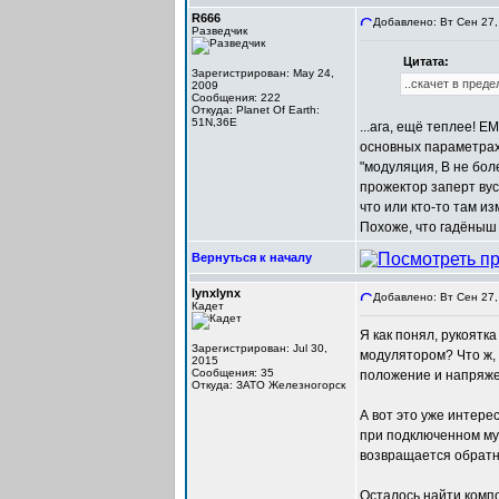
R666
Добавлено: Вт Сен 27,
Разведчик
Цитата:
Зарегистрирован: May 24,
..скачет в преде
2009
Сообщения: 222
Откуда: Planet Of Earth:
51N,36E
...ага, ещё теплее! 
основных параметрах 
"модуляция, В не бол
прожектор заперт вус
что или кто-то там из
Похоже, что гадёныш 
Вернуться к началу
lynxlynx
Добавлено: Вт Сен 27,
Кадет
Я как понял, рукоятк
Зарегистрирован: Jul 30,
модулятором? Что ж, 
2015
Сообщения: 35
положение и напряжен
Откуда: ЗАТО Железногорск
А вот это уже интере
при подключенном му
возвращается обратно
Осталось найти компо