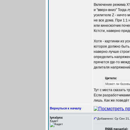
Включение режима XY
и "вверх-вниз" Тогда
усилителе Z - ничто 
не все дома. При 1:1 
или кинескопчик почем
Кстсти, наверно прид
Хотя - картинки из у
которое должно быть 
наверно лучше строит
определить напряжени
прячется где-то межд
делителя напряжений 
Цитата:
Может ли базовы
Тут с места сказать 
Если разработчиками 
лишь. Как же поведёт 
Вернуться к началу
lynxlynx
Добавлено: Ср Сен 21,
Кадет
R666 писал(а):