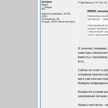
lynxlynx
Добавлено: Пт Сен 30,
Кадет
ИРБИС писал(а
Зарегистрирован: Jul 30,
Наверняка какой
2015
Сообщения: 35
контактах" - па
Откуда: ЗАТО Железногорск
Неисправный кон
предосторожност
"эбонитовой" па
плату просмотре
Я, конечно, понимаю,
советских электролит
ёмкость) с прогревом
есть.
Сейчас он стоит и ра
основном транзисторы
как и сам злосчастны
Измерял инфракрасн
Конкретно в схеме ре
напряжения питания в
Наука о контактах - н