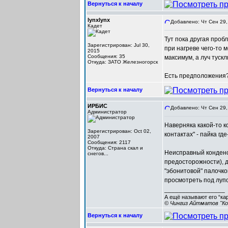
Вернуться к началу
lynxlynx
Добавлено: Чт Сен 29,
Кадет
Тут пока другая проб
Зарегистрирован: Jul 30,
при нагреве чего-то 
2015
Сообщения: 35
максимум, а луч тускл
Откуда: ЗАТО Железногорск
Есть предположения
Вернуться к началу
ИРБИС
Добавлено: Чт Сен 29,
Администратор
Наверняка какой-то к
Зарегистрирован: Oct 02,
контактах" - пайка г
2007
Сообщения: 2117
Откуда: Cтрана скал и
Неисправный конденс
снегов...
предосторожности), 
"эбонитовой" палочко
просмотреть под лупо
_________________
А ещё называют его “ка
© Чингиз Айтматов "Ко
Вернуться к началу