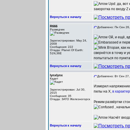
Upd: да, вот
закоротка по входу Z
Вернуться к началу
R666
Добавлено: Пн Сен 26,
Разведчик
Ой, и ещё, в
Зарегистрирован: May 24,
и перв
2009
Сообщения: 222
Вторая, как н
Откуда: Planet Of Earth:
свернётся в точку и у
51N,36E
попытаться по пунктам
Вернуться к началу
lynxlynx
Добавлено: Вт Сен 27,
Кадет
Измерил напряжение м
Зарегистрирован: Jul 30,
пилы на X,
в характе
2015
Сообщения: 35
Откуда: ЗАТО Железногорск
Режим развёртки стои
, начальн
Насчёт входа
Вернуться к началу