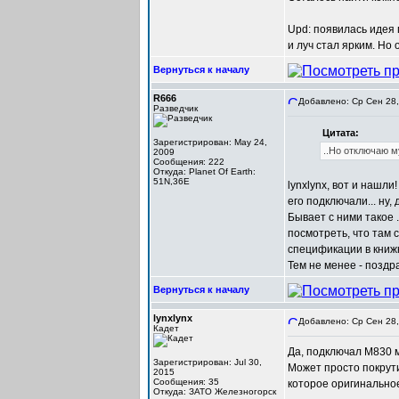
Upd: появилась идея 
и луч стал ярким. Но 
Вернуться к началу
R666
Добавлено: Ср Сен 28,
Разведчик
Цитата:
Зарегистрирован: May 24,
..Но отключаю м
2009
Сообщения: 222
Откуда: Planet Of Earth:
51N,36E
lynxlynx, вот и нашл
его подключали... ну,
Бывает с ними такое .
посмотреть, что там 
спецификации в книжк
Тем не менее - поздр
Вернуться к началу
lynxlynx
Добавлено: Ср Сен 28,
Кадет
Да, подключал M830 м
Зарегистрирован: Jul 30,
Может просто покрути
2015
Сообщения: 35
которое оригинально
Откуда: ЗАТО Железногорск