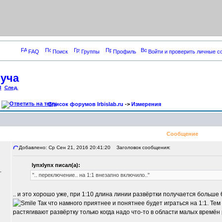
FAQ
Поиск
Группы
Профиль
Войти и проверить личные 
луча
3
След.
Список форумов Irbislab.ru
->
Измерения
Сообщение
Добавлено: Ср Сен 21, 2016 20:41:20
Заголовок сообщения:
lynxlynx писал(а):
,
".. переключение.. на 1:1 внезапно включило.."
.. и это хорошо уже, при 1:10 длина линии развёртки получается больше 6
Так что намного приятнее и понятнее будет играться на 1:1. Тем
растягивают развёртку только когда надо что-то в области малых времён 