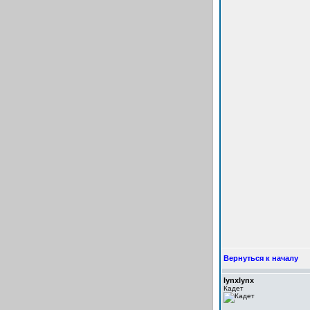
Вернуться к началу
lynxlynx
Кадет