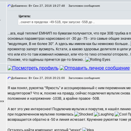
Добавлено: Вт Сен 27, 2016 19:27:48
Заголовок сообщения:
Цитата:
,
..скачет в пределах -49-51В, при запуске -55В до ..
...ага, ещё теплее! ЕМНИП по бумагам получается, что при 30В трубка в 
основных параметрах нарисовано от -30 до -75 - это самые общие значе
"модуляция, В не более 30". А здесь мы имеем как бы немножко больше..
прожектор заперт вусмерть. Кстати, а каково здоровье делителя в цепи 
что или кто-то там изменил номинал, или что-то тихо отгнило/ отгорело..
Похоже, что гадёныш прячется где-то близко..
Добавлено: Вт Сен 27, 2016 20:21:00
Заголовок сообщения:
Я как понял, рукоятка "Яркость" и ассоциированный с ним переменник 
модулятором? Что ж, похоже на правду, сейчас подключил мультик снова 
положение и напряжение -103В, а крайне правое -50В.
рск
А вот это уже интереснее! Подключив мультик и покрутив, я нашёл лини
при подключенном мультике появилась
Пр
возвращается обратно в -50 и линия исчезает. Кручение рукоятки тоже ув
Осталось найти компонент, который "уехал"