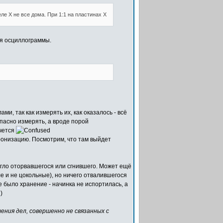
ле Х не все дома. При 1:1 на пластинах Х
тия осциллограммы.
, так как измерять их, как оказалось - всё
пасно измерять, а вроде порой
очется
хронизацию. Посмотрим, что там выйдет
агло оторвавшегося или сгнившего. Может ещё
ле и не цокольные), но ничего отвалившегося
 было хранение - начинка не испортилась, а
)
шения дел, совершенно не связанных с