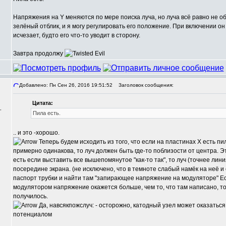
Напряжения на Y меняются по мере поиска луча, но луча всё равно не 
зелёный отблик, и я могу регулировать его положение. При включении он
исчезает, будто его что-то уводит в сторону.
Завтра продолжу
Добавлено: Пн Сен 26, 2016 19:51:52
Заголовок сообщения:
Цитата:
,
Пила есть.
.. и это -хорошо.
Теперь будем исходить из того, что если на пластинах Х есть п
примерно одинакова, то луч должен быть где-то поблизости от центра. Э
есть если выставить все вышепомянутое "как-то так", то луч (точнее ли
посередине экрана. (не исключено, что в темноте слабый намёк на неё и
паспорт трубки и найти там "запирающее напряжение на модуляторе" Е
модулятором напряжение окажется больше, чем то, что там написано, то 
получилось.
Да, навсякпожслуч: - осторожно, катодный узел может оказатьс
потенциалом