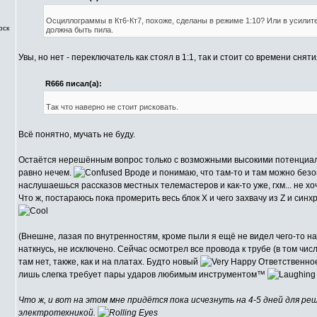
Осциллограммы в Кт6-Кт7, похоже, сделаны в режиме 1:10? Или в усилите
рск
должна быть пила.
Увы, но нет - переключатель как стоял в 1:1, так и стоит со времени сня
R666 писал(а):
Так что наверно не стоит рисковать.
Всё понятно, мучать не буду.
Остаётся нерешённым вопрос только с возможными высокими потенциалами
равно нечем.
Вроде и понимаю, что там-то и там можно безо
наслушаешься рассказов местных телемастеров и как-то уже, гхм... не х
Что ж, постараюсь пока промерить весь блок X и чего захвачу из Z и син
(Внешне, лазая по внутренностям, кроме пыли я ещё не видел чего-то н
наткнусь, не исключено. Сейчас осмотрел все провода к трубе (в том чис
там нет, также, как и на платах. Будто новый
Ответственное
лишь слегка требует пары ударов любимым инструментом™
Что ж, и вот на этом мне придётся пока исчезнуть на 4-5 дней для ре
электротехникой.