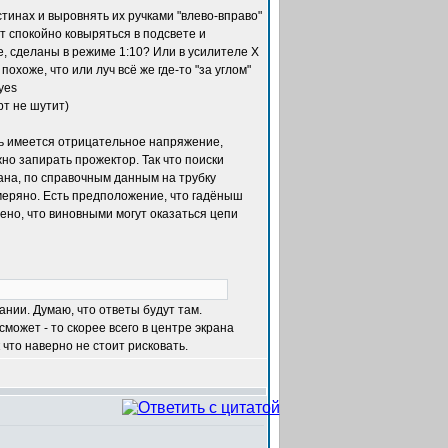
инах и выровнять их ручками "влево-вправо"
ет спокойно ковыряться в подсвете и
е, сделаны в режиме 1:10? Или в усилителе Х
похоже, что или луч всё же где-то "за углом"
рт не шутит)
сть имеется отрицательное напряжение,
о запирать прожектор. Так что поиски
рана, по справочным данным на трубку
амеряно. Есть предположение, что гадёныш
ено, что виновными могут оказаться цепи
ании. Думаю, что ответы будут там.
может - то скорее всего в центре экрана
 что наверно не стоит рисковать.