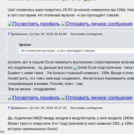
Upd: появилась идея покрутить У6-R1 (в начале намерялся как 198к). На
и луч стал ярким. Но отключаю мультик - и луч пропадает совсем.
Добавлено: Ср Сен 28, 2016 03:44:08
Заголовок сообщения:
Цитата:
,
..Но отключаю мультик - и луч пропадает совсем.
lynxlynx, вот и нашли! Если прикинуть внутреннее сопротивление вольтм
его подключали... ну, дальше всё ясно
Если подстроечник - типа С
Бывает с ними такое .. Уж больно странный номинал - 198к. Вроде в зоне 2
посмотреть, что там с ним ещё соединено.. Желательно перемерить ном
спецификации в книжке. Похоже, ключ - там.
Тем не менее - поздравляю!
Добавлено: Ср Сен 28, 2016 05:27:25
Заголовок сообщения:
Да, подключал M830 между анодом и модулятором, у него входное 1МОм.
Может просто покрутили этот подстроечник (у него номинал 2М2, а 198к
которое оригинальное было)
рск