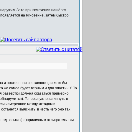
обнаружил. Зато при включении нашёлся
 появляется на мгновение, затем быстро
ила и постоянная составляющая хотя бы
то же самое будет верным и для пластин Y. То
ния развёртки должна оказаться примерно
 обнаружится). Теперь нужно заглянуть в
сли измеренное между катодом и
останется выяснить, в честь чего оно так
я под весьма (не)приличным отрицательным