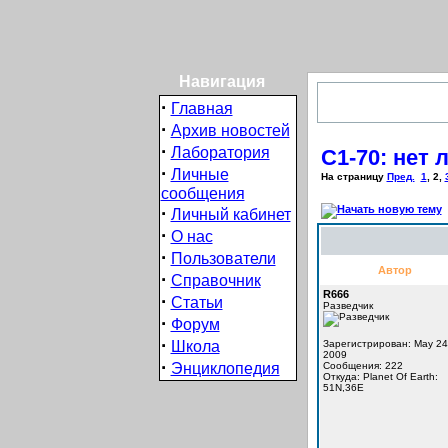
Навигация
·
Главная
·
Архив новостей
·
Лаборатория
С1-70: нет 
·
Личные
На страницу
Пред.
1
,
2
,
сообщения
·
Личный кабинет
·
О нас
·
Пользователи
Автор
·
Справочник
R666
·
Статьи
Разведчик
·
Форум
·
Школа
Зарегистрирован: May 24
2009
·
Энциклопедия
Сообщения: 222
Откуда: Planet Of Earth:
51N,36E