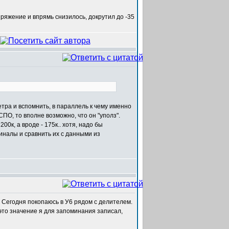
пряжение и впрямь снизилось, докрутил до -35
етра и вспомнить, в параллель к чему именно
ПО, то вполне возможно, что он "уполз".
00к, а вроде - 175к.. хотя, надо бы
иналы и сравнить их с данными из
 Сегодня покопаюсь в У6 рядом с делителем.
 это значение я для запоминания записал,