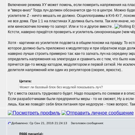
Включение режима XY может помочь, если померить напряжения на пласт
и "вверх-вниз" Тогда луч должен обозначится где-то в центре. Можно буд
усилителе Z - ничто мешать не должно. Осциллограммы в Кт6-Кт7, похож
не все дома. При 1:1 на пластинах Х должна быть пила. Так или иначе, но 
или кинескопчик почему-то заперт. Или и то и другое вместе..
Кстсти, наверно придётся проверить и усилитель синхронизации (чем чё
Хотя - картинки из усилителя подсвета в общем похожи на правду. То е
которое должно быть приложено к модулятору и при обратном ходе должн
наверно лучше строить примерно так: как-то загнать луч на середину эк
определить напряжения на электродах и сравнить их с тем, что было н
прячется где-то между катодом, модулятором и первой сеткой. Не исключ
делителя напряжений или один из регуляторов (скорее, яркости)..
Цитата:
Может ли базовый блок без модулей показывать луч?
Тут с места сказать трудновато будет. Надо пошарить по схемам и в опис
Если разработчиками были предприняты меры - то не сможет, Ну а если с
лишь. Как же поведёт себя блок питания при недогрузе - тоже вопрос. Так
Добавлено: Ср Сен 21, 2016 21:24:13
Заголовок сообщения:
R666 писал(а):