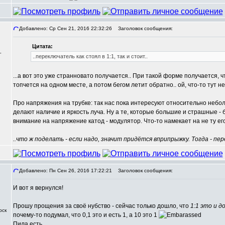
Добавлено: Ср Сен 21, 2016 22:32:26
Заголовок сообщения:
Цитата:
,
..переключатель как стоял в 1:1, так и стоит..
...а вот это уже странновато получается.. При такой форме получается, ч
топчется на одном месте, а потом бегом летит обратно.. ой, что-то тут не 
Про напряжения на трубке: так нас пока интересуют относительно небо
делают наличие и яркость луча. Ну а те, которые большие и страшные -
внимание на напряжение катод - модулятор. Что-то намекает на не ту его
..что ж поделать - если надо, значит придётся вприпрыжку. Тогда - пер
Добавлено: Пн Сен 26, 2016 17:22:21
Заголовок сообщения:
И вот я вернулся!
Прошу прощения за своё нубство - сейчас только дошло, что
1:1 это и д
рск
почему-то подумал, что 0,1 это и есть 1, а 10 это 1
Пила есть.