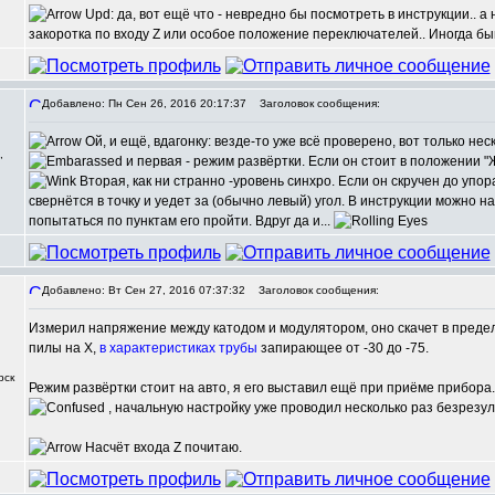
Upd: да, вот ещё что - невредно бы посмотреть в инструкции.. а
закоротка по входу Z или особое положение переключателей.. Иногда бы
Добавлено: Пн Сен 26, 2016 20:17:37
Заголовок сообщения:
Ой, и ещё, вдагонку: везде-то уже всё проверено, вот только не
,
и первая - режим развёртки. Если он стоит в положении "
Вторая, как ни странно -уровень синхро. Если он скручен до упор
свернётся в точку и уедет за (обычно левый) угол. В инструкции можно на
попытаться по пунктам его пройти. Вдруг да и...
Добавлено: Вт Сен 27, 2016 07:37:32
Заголовок сообщения:
Измерил напряжение между катодом и модулятором, оно скачет в предела
пилы на X,
в характеристиках трубы
запирающее от -30 до -75.
рск
Режим развёртки стоит на авто, я его выставил ещё при приёме прибора. 
, начальную настройку уже проводил несколько раз безрезуль
Насчёт входа Z почитаю.