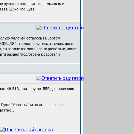
 не нужна ли какаянить перемычка или
вает.
сколько мелочей осталось за бортом
ЖДУЩАЯ" - то можно луч искать очень долго.
а, то вполне возможен срыв развёртки, линия
йти раздел "подготовка к работе" и
х -49-51В, при запуске -55В до появления
Ручки "Уровень" ни на что не влияют
татно...